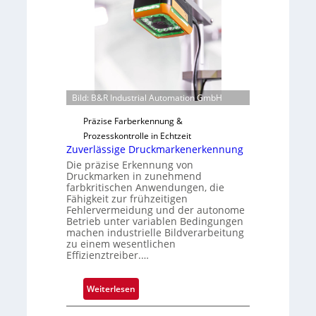
m
s
e
b
v
a
o
u
n
t
H
F
a
e
Bild: B&R Industrial Automation GmbH
i
r
Präzise Farberkennung &
l
t
Prozesskontrolle in Echtzeit
o
i
Zuverlässige Druckmarkenerkennung
g
Die präzise Erkennung von
u
Druckmarken in zunehmend
n
farbkritischen Anwendungen, die
Fähigkeit zur frühzeitigen
g
Fehlervermeidung und der autonome
a
Betrieb unter variablen Bedingungen
u
machen industrielle Bildverarbeitung
s
zu einem wesentlichen
Effizienztreiber.…
:
Weiterlesen
Z