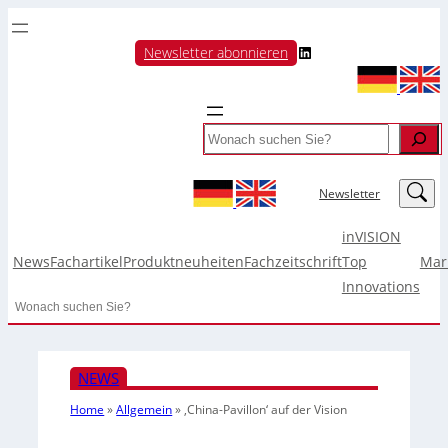
LinkedIn
Newsletter abonnieren
Search
LinkedIn
Newsletter
inVISION
News
Fachartikel
Produktneuheiten
Fachzeitschrift
Top
Mar
Innovations
Search
NEWS
Home
»
Allgemein
»
‚China-Pavillon‘ auf der Vision