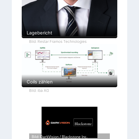
Lagebericht
Bild: Restar Framos Technologies
Coils zählen
Bild: iba AG
Bild: DarkVision / Blackstone Inc.