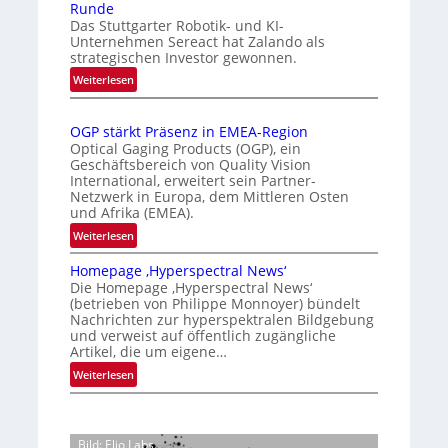
Runde
t
i
e
Das Stuttgarter Robotik- und KI-
e
s
r
Unternehmen Sereact hat Zalando als
r
strategischen Investor gewonnen.
i
k
n
e
:
e
Weiterlesen
a
Z
r
n
t
a
t
n
i
OGP stärkt Präsenz in EMEA-Region
l
e
u
o
Optical Gaging Products (OGP), ein
a
K
n
Geschäftsbereich von Quality Vision
n
n
International, erweitert sein Partner-
a
o
g
d
Netzwerk in Europa, dem Mittleren Osten
l
n
und Afrika (EMEA).
o
V
t
b
:
Weiterlesen
i
r
e
O
s
o
t
Homepage ‚Hyperspectral News‘
G
i
Die Homepage ‚Hyperspectral News‘
e
l
P
o
(betrieben von Philippe Monnoyer) bündelt
i
l
s
n
Nachrichten zur hyperspektralen Bildgebung
l
t
e
N
und verweist auf öffentlich zugängliche
i
ä
Artikel, die um eigene…
i
g
r
g
:
Weiterlesen
t
k
h
H
s
t
t
o
i
P
2
m
c
r
Bild: Elio Labs.
0