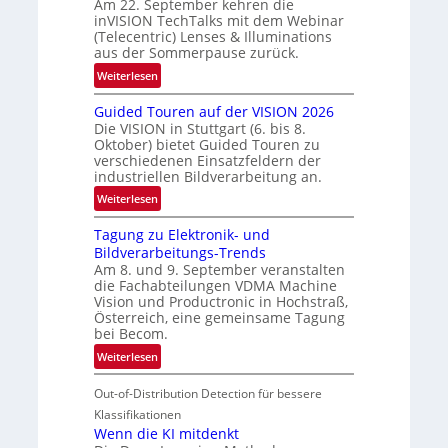
Am 22. September kehren die
b
e
inVISION TechTalks mit dem Webinar
e
(Telecentric) Lenses & Illuminations
g
aus der Sommerpause zurück.
r
:
Weiterlesen
e
R
n
Guided Touren auf der VISION 2026
ü
z
Die VISION in Stuttgart (6. bis 8.
c
t
Oktober) bietet Guided Touren zu
k
verschiedenen Einsatzfeldern der
e
k
industriellen Bildverarbeitung an.
M
e
:
ö
Weiterlesen
h
G
g
r
Tagung zu Elektronik- und
u
l
d
Bildverarbeitungs-Trends
i
i
e
Am 8. und 9. September veranstalten
d
c
r
die Fachabteilungen VDMA Machine
e
h
Vision und Productronic in Hochstraß,
i
d
k
Österreich, eine gemeinsame Tagung
n
T
e
bei Becom.
V
o
i
:
Weiterlesen
I
u
t
T
S
r
e
Out-of-Distribution Detection für bessere
a
I
e
n
g
Klassifikationen
O
n
u
Wenn die KI mitdenkt
N
a