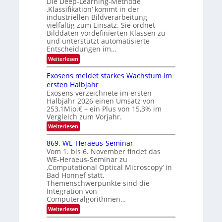
Die Deep-Learning-Methode
n
T
u
‚Klassifikation‘ kommt in der
g
e
industriellen Bildverarbeitung
f
z
c
vielfältig zum Einsatz. Sie ordnet
d
u
h
Bilddaten vordefinierten Klassen zu
e
E
und unterstützt automatisierte
T
r
Entscheidungen im…
l
a
V
e
:
Weiterlesen
l
I
W
k
k
e
S
Exosens meldet starkes Wachstum im
t
s
n
I
ersten Halbjahr
r
n
Exosens verzeichnete im ersten
O
d
o
Halbjahr 2026 einen Umsatz von
i
N
n
e
253,1Mio.€ – ein Plus von 15,3% im
2
K
i
Vergleich zum Vorjahr.
I
0
k
:
Weiterlesen
m
2
E
-
i
6
x
t
869. WE-Heraeus-Seminar
u
o
d
Vom 1. bis 6. November findet das
n
s
e
WE-Heraeus-Seminar zu
e
d
n
‚Computational Optical Microscopy‘ in
n
k
B
Bad Honnef statt.
s
t
i
m
Themenschwerpunkte sind die
e
l
Integration von
l
Computeralgorithmen…
d
d
v
:
Weiterlesen
e
8
t
e