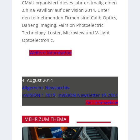
CMVU organisiert dieses Jahr erstmalig einen
‚China-Pavillon‘ auf der Vision 2014. Unter
den teilnehmenden Firmen sind Calib Optics,
Daheng Imaging, Fairsion Photoelectric
Technology, Luster, Microview und V-Light
Optoelectronic.
Weitere Information
4. August 2014
Allgemein
,
Newsarchiv
inVISION 1 2015
,
inVISION Newsletter 15 2014
Zur Firmenwebsite
MEHR ZUM THEMA