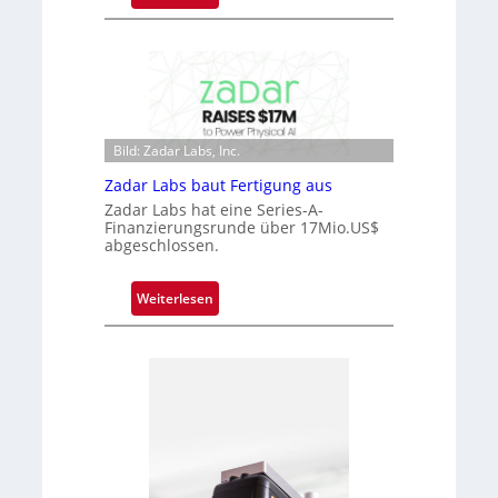
n
M
i
i
m
c
m
r
t
o
D
c
a
Bild: Zadar Labs, Inc.
h
r
i
Zadar Labs baut Fertigung aus
k
p
Zadar Labs hat eine Series-A-
V
p
Finanzierungsrunde über 17Mio.US$
i
abgeschlossen.
l
s
a
i
n
:
Weiterlesen
o
t
Z
n
Ü
a
b
d
e
a
r
r
n
L
a
a
h
b