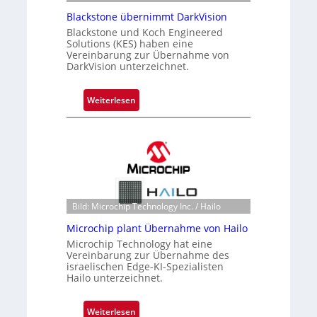
Blackstone übernimmt DarkVision
Blackstone und Koch Engineered
Solutions (KES) haben eine
Vereinbarung zur Übernahme von
DarkVision unterzeichnet.
:
Weiterlesen
B
l
a
c
k
s
t
Bild: Microchip Technology Inc. / Hailo
o
Microchip plant Übernahme von Hailo
n
Microchip Technology hat eine
e
Vereinbarung zur Übernahme des
ü
israelischen Edge-KI-Spezialisten
Hailo unterzeichnet.
b
e
r
:
Weiterlesen