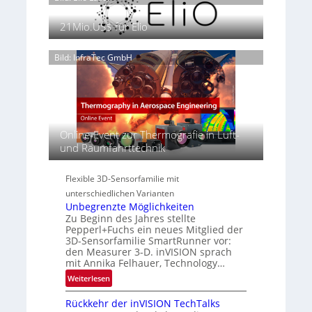
e
h
ä
2
p
a
s
21Mio.US$ für Elio
6
a
n
e
g
S
n
e
Bild: InfraTec GmbH
e
z
‚
r
i
H
e
n
y
a
E
p
c
M
e
t
E
Online-Event zur Thermografie in Luft-
r
s
A
und Raumfahrttechnik
s
S
-
p
e
R
e
Flexible 3D-Sensorfamilie mit
r
e
c
unterschiedlichen Varianten
i
g
t
Unbegrenzte Möglichkeiten
e
i
r
Zu Beginn des Jahres stellte
s
o
a
Pepperl+Fuchs ein neues Mitglied der
-
n
3D-Sensorfamilie SmartRunner vor:
l
B
den Measurer 3-D. inVISION sprach
N
-
mit Annika Felhauer, Technology…
e
R
:
Weiterlesen
w
u
U
s
n
Rückkehr der inVISION TechTalks
n
‘
d