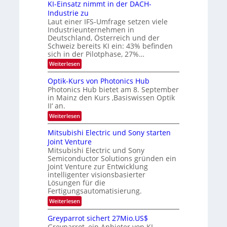
6
s
KI-Einsatz nimmt in der DACH-
r
9
t
Industrie zu
.
a
a
Laut einer IFS-Umfrage setzen viele
W
r
r
Industrieunternehmen in
E
k
b
-
e
Deutschland, Österreich und der
H
s
e
Schweiz bereits KI ein: 43% befinden
e
W
sich in der Pilotphase, 27%…
i
r
a
t
:
Weiterlesen
a
c
K
e
h
u
I
u
s
Optik-Kurs von Photonics Hub
n
-
s
t
Photonics Hub bietet am 8. September
E
g
-
u
in Mainz den Kurs ‚Basiswissen Optik
i
S
m
s
II‘ an.
n
e
i
-
s
m
m
:
Weiterlesen
a
T
i
e
O
t
n
r
p
r
Mitsubishi Electric und Sony starten
z
a
s
t
e
Joint Venture
n
r
t
i
i
Mitsubishi Electric und Sony
n
e
k
m
n
Semiconductor Solutions gründen ein
-
d
m
H
K
Joint Venture zur Entwicklung
s
t
a
u
intelligenter visionsbasierter
i
l
r
Lösungen für die
n
b
s
Fertigungsautomatisierung.
d
j
v
e
a
o
:
Weiterlesen
r
h
n
M
D
r
P
i
Greyparrot sichert 27Mio.US$
A
h
t
Greyparrot, ein Anbieter von KI-
C