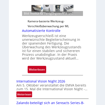
u
v
e
Bild: Institut für Fertigungstechnik und
r
l
Kamera-basierte Werkzeug-
ä
Verschleißüberwachung per ML
s
Automatisierte Kontrolle
s
Werkzeugverschleiß ist eine
unerwünschte Begleiterscheinung in
i
der spanenden Fertigung. Die
g
Überwachung des Werkzeugzustands
e
ist für einen stabilen und sichereren
Prozess unabdingbar. In der Praxis
D
wird der Werkzeugzustand aktuell…
r
u
:
Weiterlesen
c
A
k
u
m
International Vision Night 2026
t
a
Am 5. Oktober veranstaltet die EMVA bereits
zum 15. Mal die International Vision Night -…
o
r
m
k
:
Weiterlesen
I
a
e
Zalando beteiligt sich an Sereacts Series-B-
n
t
n