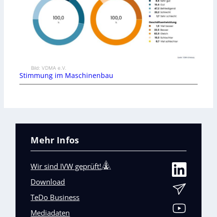
Bild: VDMA e.V.
Stimmung im Maschinenbau
Mehr Infos
Wir sind IVW geprüft!
Download
TeDo Business
Mediadaten