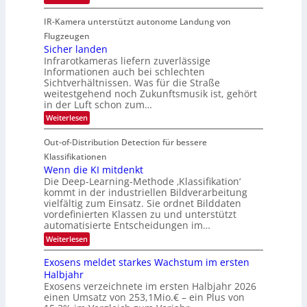
h
k
G
g
K
r
IR-Kamera unterstützt autonome Landung von
u
l
-
d
i
i
Flugzeugen
M
e
d
c
Sicher landen
e
r
Infrarotkameras liefern zuverlässige
e
h
m
i
Informationen auch bei schlechten
d
k
s
n
Sichtverhältnissen. Was für die Straße
T
e
u
weitestgehend noch Zukunftsmusik ist, gehört
V
o
i
in der Luft schon zum…
n
I
u
t
d
:
Weiterlesen
S
r
e
S
M
I
i
e
n
Out-of-Distribution Detection für bessere
a
O
c
n
n
h
Klassifikationen
N
a
e
t
Wenn die KI mitdenkt
T
r
u
Die Deep-Learning-Methode ‚Klassifikation‘
i
e
l
f
kommt in der industriellen Bildverarbeitung
a
S
c
vielfältig zum Einsatz. Sie ordnet Bilddaten
d
n
p
h
vordefinierten Klassen zu und unterstützt
d
e
e
e
T
automatisierte Entscheidungen im…
r
n
c
a
:
Weiterlesen
V
t
W
l
I
e
r
Exosens meldet starkes Wachstum im ersten
k
n
S
a
Halbjahr
s
n
I
Exosens verzeichnete im ersten Halbjahr 2026
d
O
einen Umsatz von 253,1Mio.€ – ein Plus von
i
e