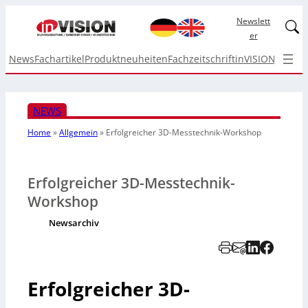
Newslett
Linked
er
News
Fachartikel
Produktneuheiten
Fachzeitschrift
inVISION Top I
NEWS
Home
»
Allgemein
»
Erfolgreicher 3D-Messtechnik-Workshop
Erfolgreicher 3D-Messtechnik-
Workshop
Newsarchiv
Erfolgreicher 3D-