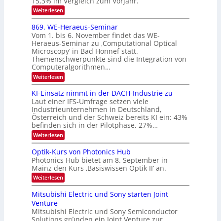
15,3% im Vergleich zum Vorjahr.
N
K
2
:
Weiterlesen
I
E
0
m
x
869. WE-Heraeus-Seminar
i
2
o
t
Vom 1. bis 6. November findet das WE-
s
6
d
Heraeus-Seminar zu ‚Computational Optical
e
e
Microscopy‘ in Bad Honnef statt.
n
n
Themenschwerpunkte sind die Integration von
s
k
m
Computeralgorithmen…
t
e
:
Weiterlesen
l
8
d
6
KI-Einsatz nimmt in der DACH-Industrie zu
e
9
t
Laut einer IFS-Umfrage setzen viele
.
s
Industrieunternehmen in Deutschland,
W
t
Österreich und der Schweiz bereits KI ein: 43%
E
a
befinden sich in der Pilotphase, 27%…
-
r
H
k
:
Weiterlesen
e
e
K
r
s
I
Optik-Kurs von Photonics Hub
a
W
-
e
Photonics Hub bietet am 8. September in
a
E
u
Mainz den Kurs ‚Basiswissen Optik II‘ an.
c
i
s
h
n
:
Weiterlesen
-
s
s
O
S
t
a
p
Mitsubishi Electric und Sony starten Joint
e
u
t
t
m
Venture
m
z
i
i
i
n
Mitsubishi Electric und Sony Semiconductor
k
n
m
i
Solutions gründen ein Joint Venture zur
-