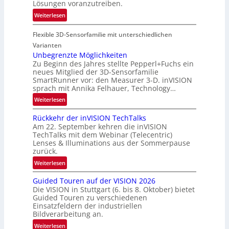
-
Lösungen voranzutreiben.
L
R
:
Weiterlesen
u
e
P
f
g
Flexible 3D-Sensorfamilie mit unterschiedlichen
a
t
i
r
Varianten
-
o
t
Unbegrenzte Möglichkeiten
u
n
Zu Beginn des Jahres stellte Pepperl+Fuchs ein
n
n
neues Mitglied der 3D-Sensorfamilie
e
d
SmartRunner vor: den Measurer 3-D. inVISION
r
R
sprach mit Annika Felhauer, Technology…
s
a
:
Weiterlesen
c
u
U
h
m
Rückkehr der inVISION TechTalks
n
a
f
Am 22. September kehren die inVISION
b
f
a
TechTalks mit dem Webinar (Telecentric)
e
t
Lenses & Illuminations aus der Sommerpause
h
g
zurück.
z
r
r
w
:
t
Weiterlesen
e
i
R
t
n
s
Guided Touren auf der VISION 2026
ü
e
z
Die VISION in Stuttgart (6. bis 8. Oktober) bietet
c
c
c
t
Guided Touren zu verschiedenen
h
k
h
Einsatzfeldern der industriellen
e
e
k
n
Bildverarbeitung an.
M
n
e
i
:
ö
Weiterlesen
4