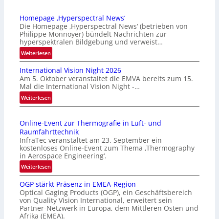
Homepage ‚Hyperspectral News‘
Die Homepage ‚Hyperspectral News‘ (betrieben von
Philippe Monnoyer) bündelt Nachrichten zur
hyperspektralen Bildgebung und verweist…
:
Weiterlesen
H
International Vision Night 2026
o
Am 5. Oktober veranstaltet die EMVA bereits zum 15.
m
Mal die International Vision Night -…
e
:
Weiterlesen
p
I
a
n
g
Online-Event zur Thermografie in Luft- und
t
e
Raumfahrttechnik
e
‚
InfraTec veranstaltet am 23. September ein
r
H
kostenloses Online-Event zum Thema ‚Thermography
n
y
in Aerospace Engineering‘.
a
p
:
Weiterlesen
t
e
O
i
r
OGP stärkt Präsenz in EMEA-Region
n
o
Optical Gaging Products (OGP), ein Geschäftsbereich
s
l
n
von Quality Vision International, erweitert sein
p
i
Partner-Netzwerk in Europa, dem Mittleren Osten und
a
e
n
Afrika (EMEA).
l