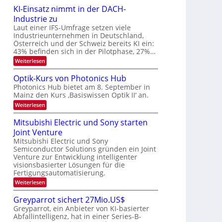
6
e
KI-Einsatz nimmt in der DACH-
9
t
Industrie zu
.
s
W
Laut einer IFS-Umfrage setzen viele
t
E
a
Industrieunternehmen in Deutschland,
-
r
Österreich und der Schweiz bereits KI ein:
H
k
43% befinden sich in der Pilotphase, 27%…
e
e
r
:
Weiterlesen
s
a
K
W
e
I
a
Optik-Kurs von Photonics Hub
u
-
c
Photonics Hub bietet am 8. September in
s
E
h
Mainz den Kurs ‚Basiswissen Optik II‘ an.
-
i
s
S
n
t
:
Weiterlesen
e
s
u
O
m
a
m
p
Mitsubishi Electric und Sony starten
i
t
i
t
n
z
Joint Venture
m
i
a
n
e
k
Mitsubishi Electric und Sony
r
i
r
-
Semiconductor Solutions gründen ein Joint
m
s
K
Venture zur Entwicklung intelligenter
m
t
u
visionsbasierter Lösungen für die
t
e
r
i
Fertigungsautomatisierung.
n
s
n
H
v
:
Weiterlesen
d
a
o
M
e
l
n
i
Greyparrot sichert 27Mio.US$
r
b
P
t
D
Greyparrot, ein Anbieter von KI-basierter
j
h
s
A
a
o
Abfallintelligenz, hat in einer Series-B-
u
C
h