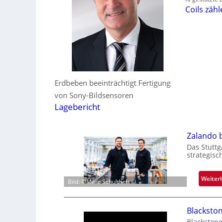
Coils zäh
Erdbeben beeinträchtigt Fertigung
von Sony-Bildsensoren
Lagebericht
Zalando b
Das Stuttg
strategis
Weiter
Bild: ©Marc Schultheiss
Blacksto
Blackston