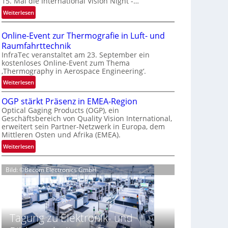
15. Mal die International Vision Night -…
e
:
Weiterlesen
p
I
a
n
g
Online-Event zur Thermografie in Luft- und
t
e
Raumfahrttechnik
e
‚
InfraTec veranstaltet am 23. September ein
r
H
kostenloses Online-Event zum Thema
‚Thermography in Aerospace Engineering‘.
n
y
a
p
:
Weiterlesen
t
e
O
i
OGP stärkt Präsenz in EMEA-Region
r
n
o
Optical Gaging Products (OGP), ein
s
l
Geschäftsbereich von Quality Vision International,
n
p
i
erweitert sein Partner-Netzwerk in Europa, dem
a
e
n
Mittleren Osten und Afrika (EMEA).
l
c
e
:
Weiterlesen
V
t
-
O
i
r
E
G
s
a
v
Bild: ©Becom Electronics GmbH
P
i
l
e
s
o
N
n
t
n
e
t
ä
N
w
z
r
Tagung zu Elektronik- und
i
s
u
k
g
‘
r