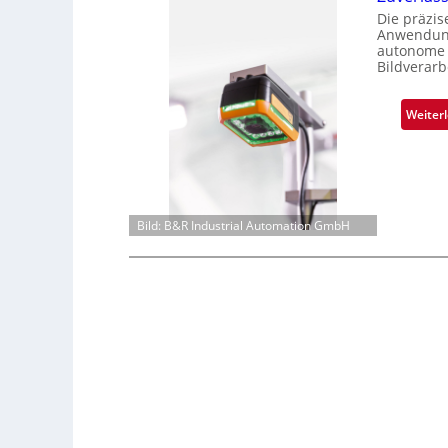
Die präzi
Anwendung
autonome 
Bildverarb
Weiter
Bild: B&R Industrial Automation GmbH