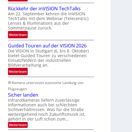
a
U
a
u
Rückkehr der inVISION TechTalks
n
f
m
Am 22. September kehren die inVISION
b
t
TechTalks mit dem Webinar (Telecentric)
f
e
z
Lenses & Illuminations aus der
a
g
w
Sommerpause zurück.
h
r
i
:
Weiterlesen
r
e
s
R
t
n
c
Guided Touren auf der VISION 2026
ü
t
z
h
Die VISION in Stuttgart (6. bis 8. Oktober)
c
e
t
bietet Guided Touren zu verschiedenen
e
k
c
e
Einsatzfeldern der industriellen
n
k
h
Bildverarbeitung an.
M
4
e
n
ö
:
Weiterlesen
K
h
i
g
G
-
r
k
l
IR-Kamera unterstützt autonome Landung von
u
M
d
i
i
Flugzeugen
e
e
c
d
Sicher landen
m
r
h
e
Infrarotkameras liefern zuverlässige
s
i
k
Informationen auch bei schlechten
d
u
n
Sichtverhältnissen. Was für die Straße
e
T
n
V
weitestgehend noch Zukunftsmusik ist,
i
o
d
I
gehört in der Luft schon zum…
t
u
M
S
:
Weiterlesen
e
r
a
S
I
n