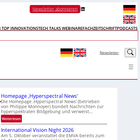
LinkedIn
Newsletter abonnieren
N TOP INNOVATIONS
TECH TALKS WEBINARE
FACHZEITSCHRIFT
PODCASTS
LinkedIn
Newsletter
Homepage ‚Hyperspectral News‘
Die Homepage ‚Hyperspectral News‘ (betrieben
von Philippe Monnoyer) bündelt Nachrichten zur
hyperspektralen Bildgebung und verweist…
:
Weiterlesen
H
International Vision Night 2026
o
Am 5. Oktober veranstaltet die EMVA bereits zum
m