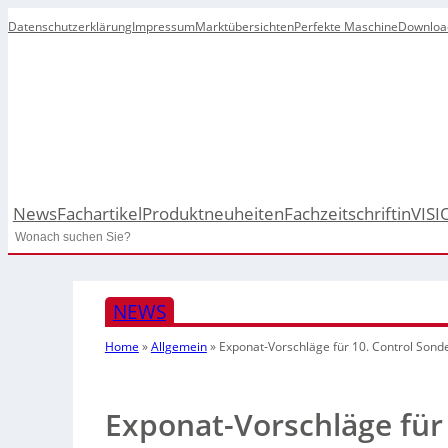
Datenschutzerklärung
Impressum
Marktübersichten
Perfekte Maschine
Downloa
News
Fachartikel
Produktneuheiten
Fachzeitschrift
inVISI
Search
NEWS
Home
»
Allgemein
»
Exponat-Vorschläge für 10. Control Son
Exponat-Vorschläge für