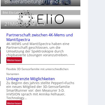
Bildverarbeitungs-Trends
t
h
T
P
t
h
r
2
Bild: Elio Labs.
e
ä
0
r
s
2
m
21Mio.US$ für Elio
e
6
o
n
g
z
Partnerschaft zwischen 4K-Mems und
r
i
MantiSpectra
a
n
4K-MEMS und MantiSpectra haben eine
f
E
Partnerschaft geschlossen, um die
i
n
Umsetzung der Spektroskopie durch
M
e
e
chipbasierte Lösungen voranzutreiben.
E
i
:
A
Weiterlesen
n
P
-
L
Flexible 3D-Sensorfamilie mit unterschiedlichen
a
R
u
r
e
Varianten
f
t
g
Unbegrenzte Möglichkeiten
t
n
i
Zu Beginn des Jahres stellte Pepperl+Fuchs
-
ein neues Mitglied der 3D-Sensorfamilie
e
o
u
SmartRunner vor: den Measurer 3-D.
r
n
n
inVISION sprach mit Annika Felhauer,
s
Technology…
d
c
R
:
Weiterlesen
h