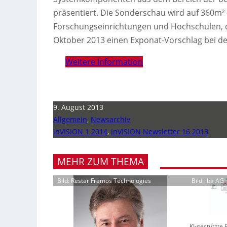
präsentiert.
Die Sonderschau wird auf 360m² an
Forschungseinrichtungen und Hochschulen, di
Oktober 2013 einen Exponat-Vorschlag bei der
Weitere Information
9. August 2013
Allgemein
,
Newsarchiv
inVISION 1 2014
,
inVISION Newsletter 16 2013
MEHR ZUM THEMA
Bild: Restar Framos Technologies
Bild: iba AG
KI-gestützte