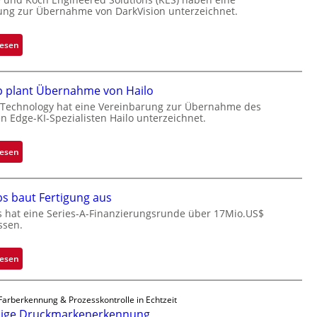
ung zur Übernahme von DarkVision unterzeichnet.
n
d
o
:
lesen
b
B
e
l
t
a
p plant Übernahme von Hailo
e
c
 Technology hat eine Vereinbarung zur Übernahme des
i
en Edge-KI-Spezialisten Hailo unterzeichnet.
k
l
s
i
t
:
lesen
g
o
M
t
n
i
s
e
bs baut Fertigung aus
c
i
ü
r
s hat eine Series-A-Finanzierungsrunde über 17Mio.US$
c
b
ssen.
o
h
e
c
a
r
h
:
lesen
n
n
i
Z
S
i
p
a
e
m
Farberkennung & Prozesskontrolle in Echtzeit
p
d
r
m
sige Druckmarkenerkennung
l