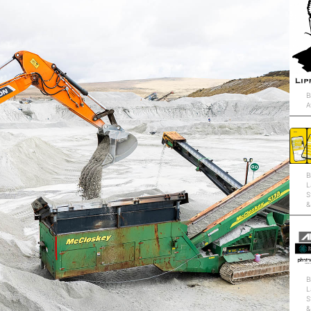
B
A
B
L
S
&
B
L
S
&