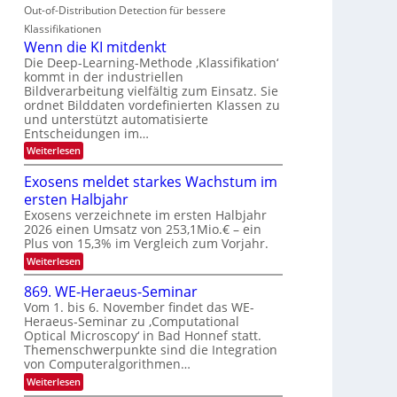
i
e
n
Out-of-Distribution Detection für bessere
O
c
n
t
N
h
Klassifikationen
a
i
e
T
Wenn die KI mitdenkt
r
u
S
e
Die Deep-Learning-Methode ‚Klassifikation‘
l
f
p
kommt in der industriellen
a
c
d
Bildverarbeitung vielfältig zum Einsatz. Sie
n
e
h
d
ordnet Bilddaten vordefinierten Klassen zu
e
c
T
e
und unterstützt automatisierte
r
t
n
a
Entscheidungen im…
V
r
l
:
Weiterlesen
I
a
k
W
S
e
s
Exosens meldet starkes Wachstum im
n
I
ersten Halbjahr
n
O
d
Exosens verzeichnete im ersten Halbjahr
N
i
2026 einen Umsatz von 253,1Mio.€ – ein
e
2
Plus von 15,3% im Vergleich zum Vorjahr.
K
0
:
Weiterlesen
I
2
E
m
x
i
869. WE-Heraeus-Seminar
6
o
t
Vom 1. bis 6. November findet das WE-
s
d
Heraeus-Seminar zu ‚Computational
e
e
Optical Microscopy‘ in Bad Honnef statt.
n
n
s
k
Themenschwerpunkte sind die Integration
m
t
von Computeralgorithmen…
e
:
Weiterlesen
l
8
d