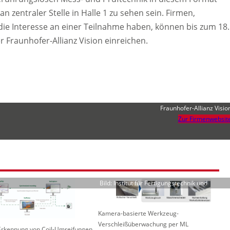
 zentraler Stelle in Halle 1 zu sehen sein. Firmen,
e Interesse an einer Teilnahme haben, können bis zum 18.
 Fraunhofer-Allianz Vision einreichen.
Fraunhofer-Allianz Visio
Zur Firmenwebsit
Bild: Institut für Fertigungstechnik und
Kamera-basierte Werkzeug-
Verschleißüberwachung per ML
 Erkennung von Coil-Umreifungen