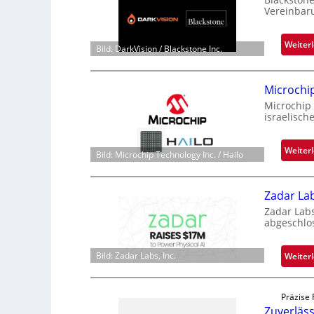
Vereinbar
Weiter
Bild: DarkVision / Blackstone Inc.
Microchi
Microchip
israelisch
Weiter
Bild: Microchip Technology Inc. / Hailo
Zadar La
Zadar Lab
abgeschlo
Bild: Zadar Labs, Inc.
Weiter
Präzise 
Zuverläs