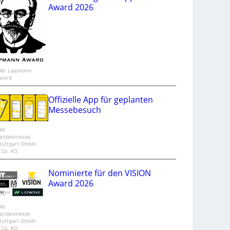
V
Award 2026
e
n
t
u
r
e
ild: Lippmann
ward
Offizielle App für geplanten
Messebesuch
ild:
andesmesse
tuttgart GmbH
 Co. KG
Nominierte für den VISION
Award 2026
ild:
andesmesse
tuttgart GmbH
 Co. KG