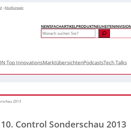
d
Abo
Kontakt
NEWS
FACHARTIKEL
PRODUKTNEUHEITEN
INVISIO
Search
ON Top Innovations
Marktübersichten
Podcasts
Tech Talks
derschau 2013
 10. Control Sonderschau 2013