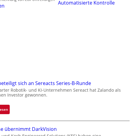
Automatisierte Kontrolle
len
eteiligt sich an Sereacts Series-B-Runde
arter Robotik- und KI-Unternehmen Sereact hat Zalando als
chen Investor gewonnen.
:
lesen
Z
a
ne übernimmt DarkVision
l
a
e und Koch Engineered Solutions (KES) haben eine