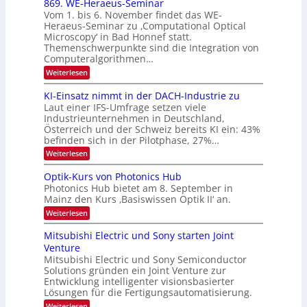
869. WE-Heraeus-Seminar
i
2
o
t
Vom 1. bis 6. November findet das WE-
s
6
d
Heraeus-Seminar zu ‚Computational Optical
e
e
Microscopy‘ in Bad Honnef statt.
n
n
Themenschwerpunkte sind die Integration von
s
k
m
Computeralgorithmen…
t
e
:
Weiterlesen
l
8
d
6
KI-Einsatz nimmt in der DACH-Industrie zu
e
9
t
Laut einer IFS-Umfrage setzen viele
.
s
Industrieunternehmen in Deutschland,
W
t
Österreich und der Schweiz bereits KI ein: 43%
E
a
befinden sich in der Pilotphase, 27%…
-
r
H
k
:
Weiterlesen
e
e
K
r
s
I
Optik-Kurs von Photonics Hub
a
W
-
e
Photonics Hub bietet am 8. September in
a
E
u
Mainz den Kurs ‚Basiswissen Optik II‘ an.
c
i
s
h
n
:
Weiterlesen
-
s
s
O
S
t
a
p
Mitsubishi Electric und Sony starten Joint
e
u
t
t
m
Venture
m
z
i
i
i
n
Mitsubishi Electric und Sony Semiconductor
k
n
m
i
Solutions gründen ein Joint Venture zur
-
a
e
m
K
Entwicklung intelligenter visionsbasierter
r
r
m
u
Lösungen für die Fertigungsautomatisierung.
s
t
r
:
t
Weiterlesen
i