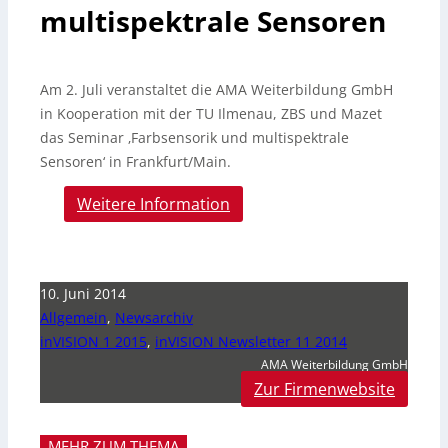
multispektrale Sensoren
Am 2. Juli veranstaltet die AMA Weiterbildung GmbH
in Kooperation mit der TU Ilmenau, ZBS und Mazet
das Seminar ‚Farbsensorik und multispektrale
Sensoren‘ in Frankfurt/Main.
Weitere Information
10. Juni 2014
Allgemein
,
Newsarchiv
inVISION 1 2015
,
inVISION Newsletter 11 2014
AMA Weiterbildung GmbH
Zur Firmenwebsite
MEHR ZUM THEMA