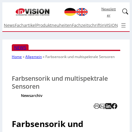
Newslett
Linked
er
News
Fachartikel
Produktneuheiten
Fachzeitschrift
inVISION Top I
NEWS
Home
»
Allgemein
»
Farbsensorik und multispektrale Sensoren
Farbsensorik und multispektrale
Sensoren
Newsarchiv
Farbsensorik und