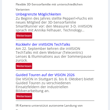
f
g
Flexible 3D-Sensorfamilie mit unterschiedlichen
a
t
i
r
Varianten
-
o
t
Unbegrenzte Möglichkeiten
u
n
Zu Beginn des Jahres stellte Pepperl+Fuchs ein
n
n
neues Mitglied der 3D-Sensorfamilie
e
d
SmartRunner vor: den Measurer 3-D. inVISION
r
R
sprach mit Annika Felhauer, Technology…
s
a
:
Weiterlesen
c
u
U
h
m
Rückkehr der inVISION TechTalks
n
a
f
Am 22. September kehren die inVISION
b
f
a
TechTalks mit dem Webinar (Telecentric)
e
t
Lenses & Illuminations aus der Sommerpause
h
g
zurück.
z
r
r
w
:
t
Weiterlesen
e
i
R
t
n
s
Guided Touren auf der VISION 2026
ü
e
z
Die VISION in Stuttgart (6. bis 8. Oktober) bietet
c
c
c
t
Guided Touren zu verschiedenen
h
k
h
Einsatzfeldern der industriellen
e
e
k
n
Bildverarbeitung an.
M
n
e
i
:
ö
Weiterlesen
4
h
k
G
g
K
r
IR-Kamera unterstützt autonome Landung von
u
l
-
d
i
i