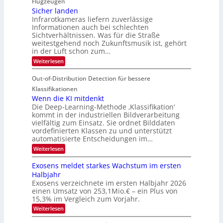
Flugzeugen
M
e
d
c
Sicher landen
e
r
Infrarotkameras liefern zuverlässige
e
h
m
i
Informationen auch bei schlechten
d
k
s
n
Sichtverhältnissen. Was für die Straße
T
e
u
weitestgehend noch Zukunftsmusik ist, gehört
V
o
i
in der Luft schon zum…
n
I
u
t
d
:
Weiterlesen
S
r
e
S
M
I
i
e
n
Out-of-Distribution Detection für bessere
a
O
c
n
n
h
Klassifikationen
N
a
e
t
Wenn die KI mitdenkt
T
r
u
Die Deep-Learning-Methode ‚Klassifikation‘
i
e
l
f
kommt in der industriellen Bildverarbeitung
a
S
c
vielfältig zum Einsatz. Sie ordnet Bilddaten
d
n
p
h
vordefinierten Klassen zu und unterstützt
d
e
e
e
T
automatisierte Entscheidungen im…
r
n
c
a
:
Weiterlesen
V
t
W
l
I
e
r
Exosens meldet starkes Wachstum im ersten
k
n
S
a
Halbjahr
s
n
I
Exosens verzeichnete im ersten Halbjahr 2026
d
O
einen Umsatz von 253,1Mio.€ – ein Plus von
i
e
15,3% im Vergleich zum Vorjahr.
N
K
2
:
Weiterlesen
I
E
0
m
x