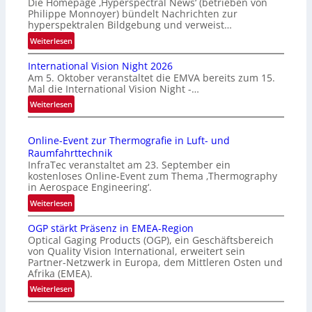
Die Homepage ‚Hyperspectral News‘ (betrieben von
Philippe Monnoyer) bündelt Nachrichten zur
hyperspektralen Bildgebung und verweist…
:
Weiterlesen
H
International Vision Night 2026
o
Am 5. Oktober veranstaltet die EMVA bereits zum 15.
m
Mal die International Vision Night -…
e
:
Weiterlesen
p
I
a
n
g
Online-Event zur Thermografie in Luft- und
t
e
Raumfahrttechnik
e
‚
InfraTec veranstaltet am 23. September ein
r
H
kostenloses Online-Event zum Thema ‚Thermography
n
y
in Aerospace Engineering‘.
a
p
:
Weiterlesen
t
e
O
i
r
OGP stärkt Präsenz in EMEA-Region
n
o
Optical Gaging Products (OGP), ein Geschäftsbereich
s
l
n
von Quality Vision International, erweitert sein
p
i
Partner-Netzwerk in Europa, dem Mittleren Osten und
a
e
n
Afrika (EMEA).
l
c
e
:
Weiterlesen
V
t
-
O
i
r
E