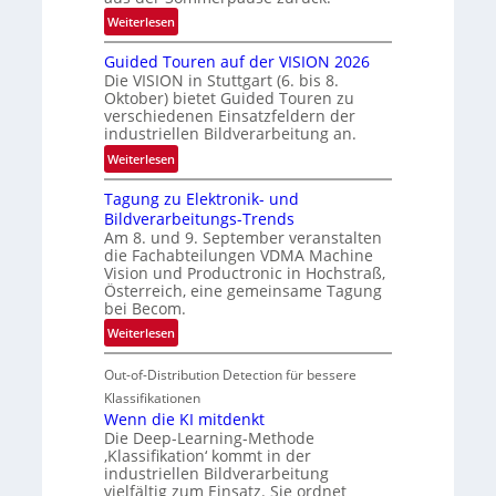
r
:
Weiterlesen
e
R
n
Guided Touren auf der VISION 2026
ü
z
Die VISION in Stuttgart (6. bis 8.
c
t
Oktober) bietet Guided Touren zu
k
verschiedenen Einsatzfeldern der
e
k
industriellen Bildverarbeitung an.
M
e
:
ö
Weiterlesen
h
G
g
r
Tagung zu Elektronik- und
u
l
d
Bildverarbeitungs-Trends
i
i
e
Am 8. und 9. September veranstalten
d
c
r
die Fachabteilungen VDMA Machine
e
h
Vision und Productronic in Hochstraß,
i
d
k
Österreich, eine gemeinsame Tagung
n
T
e
bei Becom.
V
o
i
:
Weiterlesen
I
u
t
T
S
r
e
Out-of-Distribution Detection für bessere
a
I
e
n
g
Klassifikationen
O
n
u
Wenn die KI mitdenkt
N
a
Die Deep-Learning-Methode
n
T
u
‚Klassifikation‘ kommt in der
g
e
industriellen Bildverarbeitung
f
z
c
vielfältig zum Einsatz. Sie ordnet
d