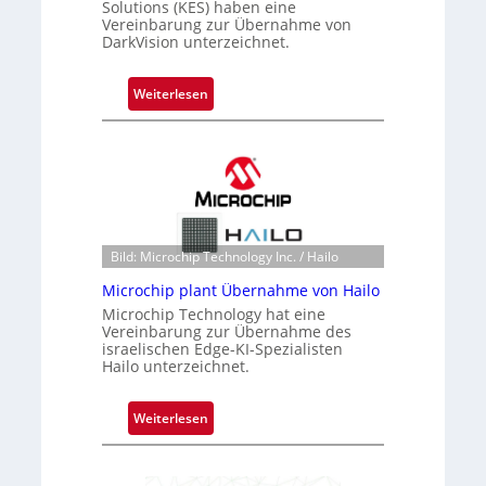
Solutions (KES) haben eine
Vereinbarung zur Übernahme von
DarkVision unterzeichnet.
:
Weiterlesen
B
l
a
c
k
s
t
Bild: Microchip Technology Inc. / Hailo
o
Microchip plant Übernahme von Hailo
n
Microchip Technology hat eine
e
Vereinbarung zur Übernahme des
ü
israelischen Edge-KI-Spezialisten
Hailo unterzeichnet.
b
e
r
:
Weiterlesen
n
M
i
i
m
c