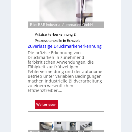
o
u
n
t
H
F
a
e
Bild: B&R Industrial Automation GmbH
i
r
Präzise Farberkennung &
l
t
Prozesskontrolle in Echtzeit
o
i
Zuverlässige Druckmarkenerkennung
g
Die präzise Erkennung von
u
Druckmarken in zunehmend
n
farbkritischen Anwendungen, die
Fähigkeit zur frühzeitigen
g
Fehlervermeidung und der autonome
a
Betrieb unter variablen Bedingungen
u
machen industrielle Bildverarbeitung
s
zu einem wesentlichen
Effizienztreiber.…
:
Weiterlesen
Z
u
v
e