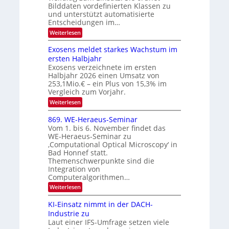
u
h
Bilddaten vordefinierten Klassen zu
e
E
und unterstützt automatisierte
T
r
Entscheidungen im…
l
a
V
e
:
Weiterlesen
l
I
W
k
k
e
S
Exosens meldet starkes Wachstum im
t
s
n
I
ersten Halbjahr
r
n
Exosens verzeichnete im ersten
O
d
o
Halbjahr 2026 einen Umsatz von
i
N
n
e
253,1Mio.€ – ein Plus von 15,3% im
2
K
i
Vergleich zum Vorjahr.
I
0
k
:
Weiterlesen
m
2
E
-
i
6
x
t
869. WE-Heraeus-Seminar
u
o
d
Vom 1. bis 6. November findet das
n
s
e
WE-Heraeus-Seminar zu
e
d
n
‚Computational Optical Microscopy‘ in
n
k
B
Bad Honnef statt.
s
t
i
m
Themenschwerpunkte sind die
e
l
Integration von
l
Computeralgorithmen…
d
d
v
:
Weiterlesen
e
8
t
e
6
s
KI-Einsatz nimmt in der DACH-
r
9
t
Industrie zu
.
a
a
Laut einer IFS-Umfrage setzen viele
W
r
r