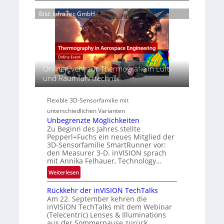
g
S
n
e
Bild: InfraTec GmbH
e
z
‚
r
i
H
e
n
y
a
E
p
c
M
e
t
E
Online-Event zur Thermografie in Luft-
r
s
A
und Raumfahrttechnik
s
S
-
p
e
R
e
Flexible 3D-Sensorfamilie mit
r
e
c
unterschiedlichen Varianten
i
g
t
Unbegrenzte Möglichkeiten
e
i
r
Zu Beginn des Jahres stellte
s
o
a
Pepperl+Fuchs ein neues Mitglied der
-
n
3D-Sensorfamilie SmartRunner vor:
l
B
den Measurer 3-D. inVISION sprach
N
-
mit Annika Felhauer, Technology…
e
R
:
Weiterlesen
w
u
U
s
n
Rückkehr der inVISION TechTalks
n
‘
d
Am 22. September kehren die
b
e
inVISION TechTalks mit dem Webinar
e
(Telecentric) Lenses & Illuminations
g
aus der Sommerpause zurück.