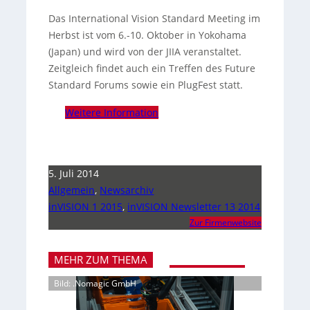
Das International Vision Standard Meeting im
Herbst ist vom 6.-10. Oktober in Yokohama
(Japan) und wird von der JIIA veranstaltet.
Zeitgleich findet auch ein Treffen des Future
Standard Forums sowie ein PlugFest statt.
Weitere Information
5. Juli 2014
Allgemein
,
Newsarchiv
inVISION 1 2015
,
inVISION Newsletter 13 2014
Zur Firmenwebsite
MEHR ZUM THEMA
Bild: .Nomagic GmbH