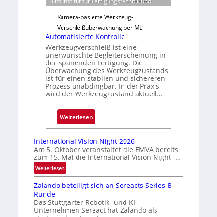
Bild: Institut für Fertigungstechnik und
r
l
Kamera-basierte Werkzeug-
ä
Verschleißüberwachung per ML
s
Automatisierte Kontrolle
s
Werkzeugverschleiß ist eine
unerwünschte Begleiterscheinung in
i
der spanenden Fertigung. Die
g
Überwachung des Werkzeugzustands
e
ist für einen stabilen und sichereren
Prozess unabdingbar. In der Praxis
D
wird der Werkzeugzustand aktuell…
r
u
:
Weiterlesen
c
A
k
u
m
International Vision Night 2026
t
a
Am 5. Oktober veranstaltet die EMVA bereits
zum 15. Mal die International Vision Night -…
o
r
m
k
:
Weiterlesen
I
a
e
Zalando beteiligt sich an Sereacts Series-B-
n
t
n
Runde
t
i
e
Das Stuttgarter Robotik- und KI-
e
s
r
Unternehmen Sereact hat Zalando als
r