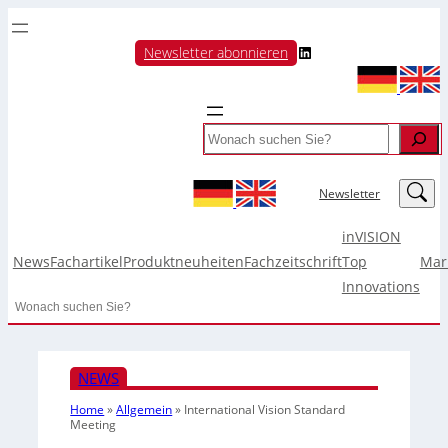
LinkedIn
Newsletter abonnieren
Search
LinkedIn
Newsletter
inVISION
News
Fachartikel
Produktneuheiten
Fachzeitschrift
Top
Mar
Innovations
Search
NEWS
Home
»
Allgemein
»
International Vision Standard
Meeting