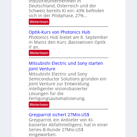
Industrieunternehmen in
E
k
b
-
e
Deutschland, Österreich und der
H
s
e
Schweiz bereits KI ein: 43% befinden
e
W
sich in der Pilotphase, 27%…
i
r
a
t
:
Weiterlesen
a
c
K
e
h
u
I
u
s
Optik-Kurs von Photonics Hub
n
-
s
t
Photonics Hub bietet am 8. September
E
g
-
u
in Mainz den Kurs ‚Basiswissen Optik
i
S
m
s
II‘ an.
n
e
i
-
s
m
m
:
Weiterlesen
a
T
i
e
O
t
n
r
p
r
Mitsubishi Electric und Sony starten
z
a
s
t
e
Joint Venture
n
r
t
i
i
Mitsubishi Electric und Sony
n
e
k
m
n
Semiconductor Solutions gründen ein
-
d
m
H
K
Joint Venture zur Entwicklung
s
t
a
u
intelligenter visionsbasierter
i
l
r
Lösungen für die
n
b
s
Fertigungsautomatisierung.
d
j
v
e
a
o
:
Weiterlesen
r
h
n
M
D
r
P
i
Greyparrot sichert 27Mio.US$
A
h
t
Greyparrot, ein Anbieter von KI-
C
o
s
H
basierter Abfallintelligenz, hat in einer
t
u
-
Series-B-Runde 27Mio.US$
o
b
I
n
eingeworben.
i
n