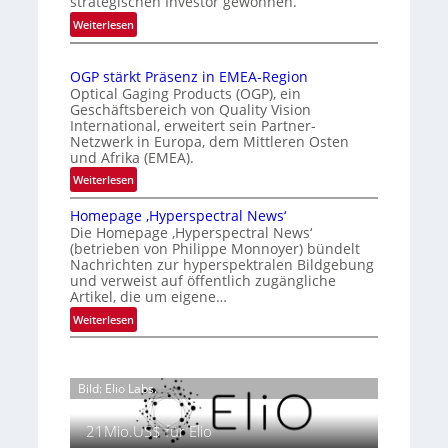
strategischen Investor gewonnen.
i
k
n
e
:
e
Weiterlesen
a
Z
r
n
t
a
t
n
i
OGP stärkt Präsenz in EMEA-Region
l
e
u
o
Optical Gaging Products (OGP), ein
a
K
n
Geschäftsbereich von Quality Vision
n
n
International, erweitert sein Partner-
a
o
g
d
Netzwerk in Europa, dem Mittleren Osten
l
n
und Afrika (EMEA).
o
V
t
b
:
Weiterlesen
i
r
e
O
s
o
t
Homepage ‚Hyperspectral News‘
G
i
Die Homepage ‚Hyperspectral News‘
e
l
P
o
(betrieben von Philippe Monnoyer) bündelt
i
l
s
n
Nachrichten zur hyperspektralen Bildgebung
l
t
e
N
und verweist auf öffentlich zugängliche
i
ä
Artikel, die um eigene…
i
g
r
g
:
Weiterlesen
t
k
h
H
s
t
t
o
i
P
2
m
c
r
Bild: Elio Labs.
0
e
h
ä
2
p
a
s
21Mio.US$ für Elio
6
a
n
e