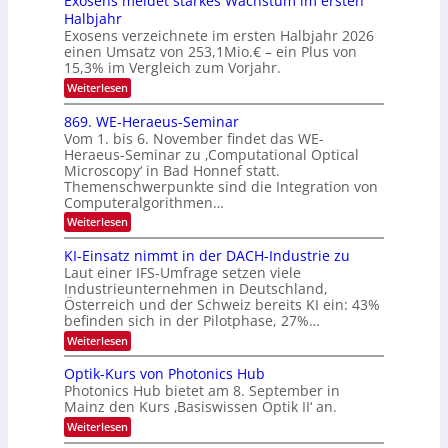
Exosens meldet starkes Wachstum im ersten
V
n
k
Halbjahr
l
n
I
Exosens verzeichnete im ersten Halbjahr 2026
t
k
d
S
einen Umsatz von 253,1Mio.€ – ein Plus von
i
r
s
e
I
15,3% im Vergleich zum Vorjahr.
o
K
O
:
Weiterlesen
n
I
E
N
m
i
x
869. WE-Heraeus-Seminar
i
2
o
k
t
Vom 1. bis 6. November findet das WE-
0
s
d
-
Heraeus-Seminar zu ‚Computational Optical
e
2
e
u
Microscopy‘ in Bad Honnef statt.
n
n
6
Themenschwerpunkte sind die Integration von
s
n
k
m
Computeralgorithmen…
t
d
e
:
Weiterlesen
B
l
8
d
i
6
KI-Einsatz nimmt in der DACH-Industrie zu
e
l
9
t
Laut einer IFS-Umfrage setzen viele
.
d
s
Industrieunternehmen in Deutschland,
W
t
v
Österreich und der Schweiz bereits KI ein: 43%
E
a
befinden sich in der Pilotphase, 27%…
-
e
r
H
k
r
:
Weiterlesen
e
e
K
a
r
s
I
Optik-Kurs von Photonics Hub
a
r
W
-
e
Photonics Hub bietet am 8. September in
a
E
b
u
Mainz den Kurs ‚Basiswissen Optik II‘ an.
c
i
e
s
h
n
:
Weiterlesen
-
i
s
s
O
S