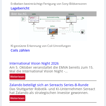
Erdbeben beeinträchtigt Fertigung von Sony-Bildsensoren
Lagebericht
Bild: iba AG
KI-gestützte Erkennung von Coil-Umreifungen
Coils zählen
International Vision Night 2026
Am 5. Oktober veranstaltet die EMVA bereits zum 15.
Mal die International Vision Night -…
:
Weiterlesen
I
Zalando beteiligt sich an Sereacts Series-B-Runde
n
Das Stuttgarter Robotik- und KI-Unternehmen Sereact
t
hat Zalando als strategischen Investor gewonnen.
e
:
Weiterlesen
r
Z
n