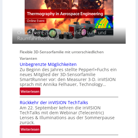
p
e
E
e
a
M
r
c
E
s
t
A
p
s
-
Online-Event zur Thermografie in Luft- und
e
S
R
Raumfahrttechnik
c
e
e
t
r
g
r
i
Flexible 3D-Sensorfamilie mit unterschiedlichen
i
a
e
Varianten
o
l
s
Unbegrenzte Möglichkeiten
n
N
-
Zu Beginn des Jahres stellte Pepperl+Fuchs ein
e
B
neues Mitglied der 3D-Sensorfamilie
w
SmartRunner vor: den Measurer 3-D. inVISION
-
sprach mit Annika Felhauer, Technology…
s
R
‘
:
Weiterlesen
u
U
n
Rückkehr der inVISION TechTalks
n
d
Am 22. September kehren die inVISION
b
e
TechTalks mit dem Webinar (Telecentric)
e
Lenses & Illuminations aus der Sommerpause
g
zurück.
r
:
Weiterlesen
e
R
n