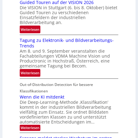
Guided Touren auf der VISION 2026
ü
z
Die VISION in Stuttgart (6. bis 8. Oktober) bietet
c
t
Guided Touren zu verschiedenen
k
Einsatzfeldern der industriellen
e
k
Bildverarbeitung an.
M
e
:
ö
Weiterlesen
h
G
g
r
Tagung zu Elektronik- und Bildverarbeitungs-
u
l
d
Trends
i
i
e
Am 8. und 9. September veranstalten die
d
c
r
Fachabteilungen VDMA Machine Vision und
e
h
Productronic in Hochstraß, Österreich, eine
i
d
k
gemeinsame Tagung bei Becom.
n
T
e
:
Weiterlesen
V
o
i
T
I
u
t
Out-of-Distribution Detection für bessere
a
S
r
e
g
I
Klassifikationen
e
n
u
Wenn die KI mitdenkt
O
n
Die Deep-Learning-Methode ‚Klassifikation‘
n
N
a
kommt in der industriellen Bildverarbeitung
g
T
u
vielfältig zum Einsatz. Sie ordnet Bilddaten
z
e
vordefinierten Klassen zu und unterstützt
f
u
c
automatisierte Entscheidungen im…
d
E
h
:
Weiterlesen
e
l
T
W
r
e
e
a