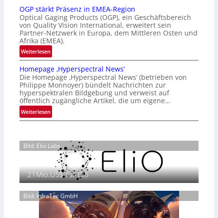
a
a
OGP stärkt Präsenz in EMEA-Region
l
t
Optical Gaging Products (OGP), ein Geschäftsbereich
a
i
von Quality Vision International, erweitert sein
n
o
Partner-Netzwerk in Europa, dem Mittleren Osten und
d
Afrika (EMEA).
n
o
a
:
Weiterlesen
b
l
O
e
Homepage ‚Hyperspectral News‘
V
G
t
Die Homepage ‚Hyperspectral News‘ (betrieben von
i
P
Philippe Monnoyer) bündelt Nachrichten zur
e
s
s
hyperspektralen Bildgebung und verweist auf
i
i
t
öffentlich zugängliche Artikel, die um eigene…
l
o
ä
:
Weiterlesen
i
n
r
H
g
N
k
o
t
i
t
m
s
g
P
Bild: Elio Labs.
e
i
h
r
p
c
t
ä
a
h
2
s
21Mio.US$ für Elio
g
a
0
e
e
n
2
n
‚
Bild: InfraTec GmbH
S
6
z
H
e
i
y
r
n