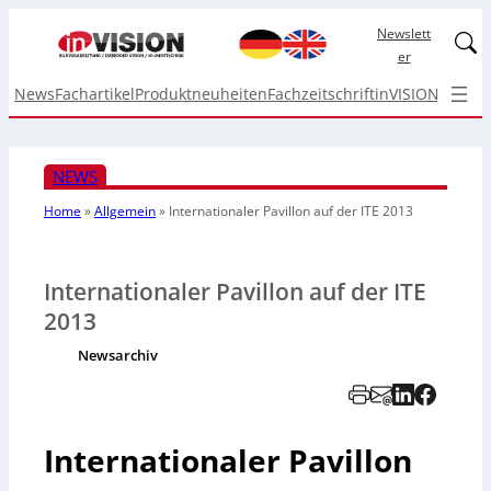
Newslett
Linked
er
News
Fachartikel
Produktneuheiten
Fachzeitschrift
inVISION Top I
NEWS
Home
»
Allgemein
»
Internationaler Pavillon auf der ITE 2013
Internationaler Pavillon auf der ITE
2013
Newsarchiv
Internationaler Pavillon