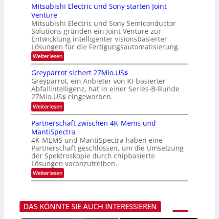
t
a
t
p
Mitsubishi Electric und Sony starten Joint
e
u
t
t
u
m
Venture
m
z
i
i
n
i
n
Mitsubishi Electric und Sony Semiconductor
k
n
m
i
Solutions gründen ein Joint Venture zur
-
g
a
e
m
K
Entwicklung intelligenter visionsbasierter
s
r
r
m
u
Lösungen für die Fertigungsautomatisierung.
-
s
t
r
:
t
Weiterlesen
i
s
T
M
e
n
v
r
i
n
d
o
Greyparrot sichert 27Mio.US$
t
H
e
e
n
Greyparrot, ein Anbieter von KI-basierter
s
a
r
P
n
Abfallintelligenz, hat in einer Series-B-Runde
u
l
D
h
d
27Mio.US$ eingeworben.
b
b
A
o
i
j
C
s
t
:
Weiterlesen
s
a
H
o
G
h
h
-
n
r
Partnerschaft zwischen 4K-Mems und
i
r
I
i
e
MantiSpectra
E
n
c
y
l
d
4K-MEMS und MantiSpectra haben eine
s
p
e
u
H
Partnerschaft geschlossen, um die Umsetzung
a
c
s
u
r
der Spektroskopie durch chipbasierte
t
t
b
r
Lösungen voranzutreiben.
r
r
o
i
:
i
Weiterlesen
t
c
P
e
s
u
a
z
i
n
r
u
c
d
t
h
DAS KÖNNTE SIE AUCH INTERESSIEREN
S
n
e
o
e
r