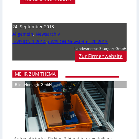
24. September 2013
Allgemein
,
Newsarchiv
inVISION 1 2014
,
inVISION Newsletter 20 2013
Landesmesse Stuttgart GmbH
Zur Firmenwebsite
MEHR ZUM THEMA
Bild: .Nomagic GmbH
Automatisiertes Picking & Handling zweiteiliger