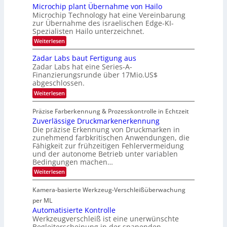
e
w
l
o
r
Microchip plant Übernahme von Hailo
t
s
a
n
Microchip Technology hat eine Vereinbarung
L
e
‘
c
N
i
zur Übernahme des israelischen Edge-KI-
k
o
i
l
Spezialisten Hailo unterzeichnet.
s
g
g
i
t
h
:
Weiterlesen
g
i
o
t
M
t
n
2
m
i
Zadar Labs baut Fertigung aus
s
e
0
c
a
i
Zadar Labs hat eine Series-A-
ü
2
r
c
t
b
Finanzierungsrunde über 17Mio.US$
6
o
h
e
abgeschlossen.
2
c
a
r
h
0
:
n
Weiterlesen
n
i
Z
S
2
i
p
a
e
m
Präzise Farberkennung & Prozesskontrolle in Echtzeit
7
p
d
r
m
l
Zuverlässige Druckmarkenerkennung
a
e
t
a
r
Die präzise Erkennung von Druckmarken in
a
D
n
L
c
zunehmend farbkritischen Anwendungen, die
a
t
a
t
Fähigkeit zur frühzeitigen Fehlervermeidung
r
Ü
b
s
k
und der autonome Betrieb unter variablen
b
s
S
V
Bedingungen machen…
e
b
e
i
r
a
r
:
Weiterlesen
s
n
u
i
Z
i
a
t
e
u
o
Kamera-basierte Werkzeug-Verschleißüberwachung
h
F
s
v
n
m
e
-
e
per ML
e
r
B
r
Automatisierte Kontrolle
v
t
-
l
Werkzeugverschleiß ist eine unerwünschte
o
i
R
ä
n
Begleiterscheinung in der spanenden