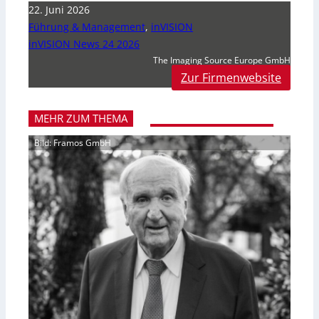
22. Juni 2026
Führung & Management
,
inVISION
inVISION News 24 2026
The Imaging Source Europe GmbH
Zur Firmenwebsite
MEHR ZUM THEMA
Bild: Framos GmbH