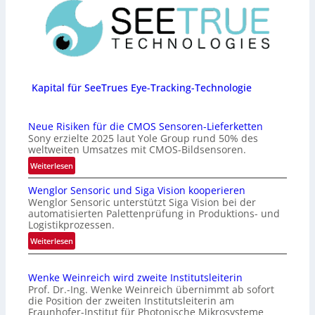
Kapital für SeeTrues Eye-Tracking-Technologie
Neue Risiken für die CMOS Sensoren-Lieferketten
Sony erzielte 2025 laut Yole Group rund 50% des
weltweiten Umsatzes mit CMOS-Bildsensoren.
:
Weiterlesen
N
Wenglor Sensoric und Siga Vision kooperieren
e
Wenglor Sensoric unterstützt Siga Vision bei der
u
automatisierten Palettenprüfung in Produktions- und
e
Logistikprozessen.
R
:
Weiterlesen
i
W
s
e
i
Wenke Weinreich wird zweite Institutsleiterin
n
k
Prof. Dr.-Ing. Wenke Weinreich übernimmt ab sofort
g
e
die Position der zweiten Institutsleiterin am
l
Fraunhofer-Institut für Photonische Mikrosysteme
n