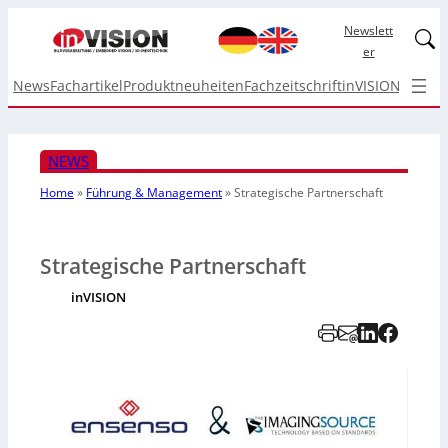
Newslett
Linked
er
News
Fachartikel
Produktneuheiten
Fachzeitschrift
inVISION Top I
NEWS
Home
»
Führung & Management
»
Strategische Partnerschaft
Strategische Partnerschaft
inVISION