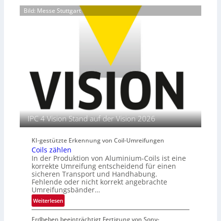
i
e
o
n
Bild: Messe Stuttgart
t
r
o
d
e
k
p
I
e
e
n
t
r
s
t
i
t
e
e
i
n
r
t
e
u
n
t
s
l
IPC 4 Vision Stand auf der Vision 2026
e
i
KI-gestützte Erkennung von Coil-Umreifungen
t
Coils zählen
e
In der Produktion von Aluminium-Coils ist eine
r
korrekte Umreifung entscheidend für einen
i
sicheren Transport und Handhabung.
n
Fehlende oder nicht korrekt angebrachte
Umreifungsbänder…
:
Weiterlesen
C
Erdbeben beeinträchtigt Fertigung von Sony-
o