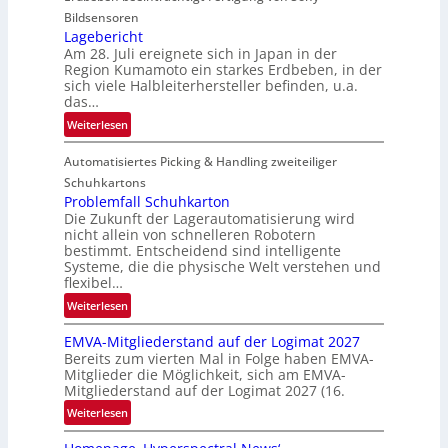
i
Bildsensoren
l
Lagebericht
Am 28. Juli ereignete sich in Japan in der
s
Region Kumamoto ein starkes Erdbeben, in der
z
sich viele Halbleiterhersteller befinden, u.a.
ä
das…
h
:
Weiterlesen
l
L
e
Automatisiertes Picking & Handling zweiteiliger
a
n
g
Schuhkartons
e
Problemfall Schuhkarton
Die Zukunft der Lagerautomatisierung wird
b
nicht allein von schnelleren Robotern
e
bestimmt. Entscheidend sind intelligente
r
Systeme, die die physische Welt verstehen und
i
flexibel…
c
:
Weiterlesen
h
P
t
EMVA-Mitgliederstand auf der Logimat 2027
r
Bereits zum vierten Mal in Folge haben EMVA-
o
Mitglieder die Möglichkeit, sich am EMVA-
b
Mitgliederstand auf der Logimat 2027 (16.
l
:
Weiterlesen
e
E
m