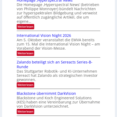
Homepage ‚Hyperspectral News‘
M
f
Die Homepage ‚Hyperspectral News‘ (betrieben
V
a
von Philippe Monnoyer) bündelt Nachrichten
A
l
zur hyperspektralen Bildgebung und verweist
-
auf öffentlich zugängliche Artikel, die um
l
M
eigene…
S
i
:
Weiterlesen
c
H
t
h
o
International Vision Night 2026
g
u
m
Am 5. Oktober veranstaltet die EMVA bereits
l
e
h
zum 15. Mal die International Vision Night – am
p
i
k
Vorabend der Vision-Messe.
a
e
g
a
:
Weiterlesen
d
e
I
r
‚
e
n
Zalando beteiligt sich an Sereacts Series-B-
t
H
t
r
Runde
y
o
e
s
p
Das Stuttgarter Robotik- und KI-Unternehmen
r
n
e
Sereact hat Zalando als strategischen Investor
n
t
r
a
gewonnen.
a
s
t
:
Weiterlesen
p
n
i
Z
e
o
d
a
c
Blackstone übernimmt DarkVision
n
a
l
t
a
Blackstone und Koch Engineered Solutions
a
r
u
l
(KES) haben eine Vereinbarung zur Übernahme
n
a
V
f
von DarkVision unterzeichnet.
d
l
i
d
o
N
:
Weiterlesen
s
b
e
e
B
i