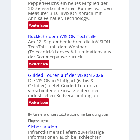
u
Pepperl+Fuchs ein neues Mitglied der
e
o
3D-Sensorfamilie SmartRunner vor: den
n
r
n
Measurer 3-D. inVISION sprach mit
d
s
Annika Felhauer, Technology…
R
c
:
Weiterlesen
a
h
U
u
a
Rückkehr der inVISION TechTalks
n
m
f
Am 22. September kehren die inVISION
b
f
t
TechTalks mit dem Webinar
e
a
(Telecentric) Lenses & Illuminations aus
z
g
h
der Sommerpause zurück.
w
r
r
i
:
Weiterlesen
e
t
s
R
n
t
Guided Touren auf der VISION 2026
c
ü
z
e
Die VISION in Stuttgart (6. bis 8.
h
c
t
Oktober) bietet Guided Touren zu
c
e
k
verschiedenen Einsatzfeldern der
e
h
n
k
industriellen Bildverarbeitung an.
M
n
4
e
:
ö
Weiterlesen
i
K
h
G
g
k
-
r
IR-Kamera unterstützt autonome Landung von
u
l
M
d
i
i
Flugzeugen
e
e
d
c
Sicher landen
m
r
Infrarotkameras liefern zuverlässige
e
h
s
i
Informationen auch bei schlechten
d
k