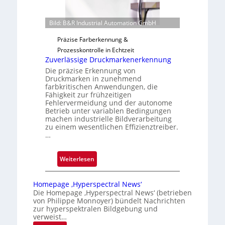
F
a
e
i
Bild: B&R Industrial Automation GmbH
r
l
t
Präzise Farberkennung &
o
i
Prozesskontrolle in Echtzeit
g
Zuverlässige Druckmarkenerkennung
u
Die präzise Erkennung von
n
Druckmarken in zunehmend
farbkritischen Anwendungen, die
g
Fähigkeit zur frühzeitigen
a
Fehlervermeidung und der autonome
u
Betrieb unter variablen Bedingungen
machen industrielle Bildverarbeitung
s
zu einem wesentlichen Effizienztreiber.
…
:
Weiterlesen
Z
u
Homepage ‚Hyperspectral News‘
v
Die Homepage ‚Hyperspectral News‘ (betrieben
von Philippe Monnoyer) bündelt Nachrichten
e
zur hyperspektralen Bildgebung und
r
verweist…
l