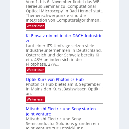
Vom 1. bis 6. November findet das WE-
s
e
Heraeus-Seminar zu ‚Computational
e
n
Optical Microscopy‘ in Bad Honnef statt.
n
k
Themenschwerpunkte sind die
s
t
m
Integration von Computeralgorithmen…
e
:
Weiterlesen
l
8
d
6
KI-Einsatz nimmt in der DACH-Industrie
e
9
t
zu
.
s
Laut einer IFS-Umfrage setzen viele
W
t
Industrieunternehmen in Deutschland,
E
a
-
Österreich und der Schweiz bereits KI
r
H
ein: 43% befinden sich in der
k
e
e
Pilotphase, 27%…
r
s
:
Weiterlesen
a
W
K
e
a
I
u
Optik-Kurs von Photonics Hub
c
-
s
h
Photonics Hub bietet am 8. September
E
-
s
in Mainz den Kurs ‚Basiswissen Optik II‘
i
S
t
an.
n
e
u
s
m
:
Weiterlesen
m
a
i
O
i
t
n
p
m
Mitsubishi Electric und Sony starten
z
a
t
e
Joint Venture
n
r
i
r
i
Mitsubishi Electric und Sony
k
s
m
Semiconductor Solutions gründen ein
-
t
m
K
Joint Venture zur Entwicklung
e