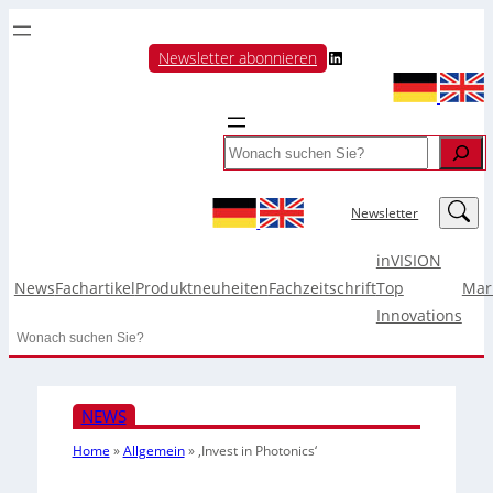
LinkedIn
Newsletter abonnieren
Search
LinkedIn
Newsletter
inVISION
News
Fachartikel
Produktneuheiten
Fachzeitschrift
Top
Mar
Innovations
Search
NEWS
Home
»
Allgemein
»
‚Invest in Photonics‘