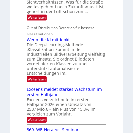
u
n
Sichtverhältnissen. Was für die Straße
T
e
weitestgehend noch Zukunftsmusik ist,
n
V
o
i
gehört in der Luft schon zum…
d
I
u
t
:
Weiterlesen
M
S
r
e
S
a
I
i
e
n
Out-of-Distribution Detection für bessere
n
O
c
n
h
Klassifikationen
t
N
a
e
Wenn die KI mitdenkt
i
T
r
u
Die Deep-Learning-Methode
S
e
l
f
‚Klassifikation‘ kommt in der
a
p
c
industriellen Bildverarbeitung vielfältig
d
n
e
h
zum Einsatz. Sie ordnet Bilddaten
d
e
c
e
T
vordefinierten Klassen zu und
r
n
unterstützt automatisierte
t
a
V
Entscheidungen im…
r
l
I
:
Weiterlesen
a
k
S
W
s
e
I
Exosens meldet starkes Wachstum im
n
O
ersten Halbjahr
n
Exosens verzeichnete im ersten
N
d
Halbjahr 2026 einen Umsatz von
i
2
e
253,1Mio.€ – ein Plus von 15,3% im
0
K
Vergleich zum Vorjahr.
I
2
:
Weiterlesen
m
6
E
i
x
t
869. WE-Heraeus-Seminar
o
d