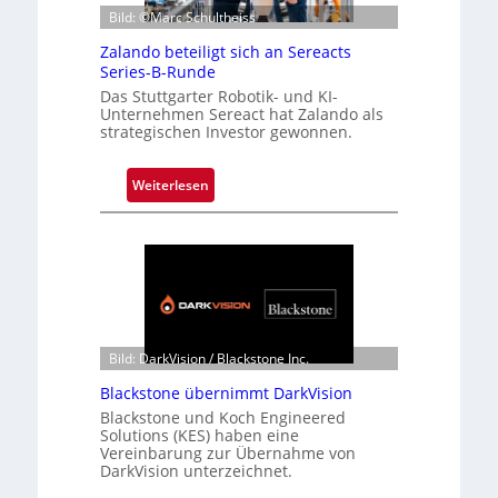
Bild: ©Marc Schultheiss
Zalando beteiligt sich an Sereacts
Series-B-Runde
Das Stuttgarter Robotik- und KI-
Unternehmen Sereact hat Zalando als
strategischen Investor gewonnen.
:
Weiterlesen
Z
a
l
a
n
d
o
Bild: DarkVision / Blackstone Inc.
b
Blackstone übernimmt DarkVision
e
Blackstone und Koch Engineered
t
Solutions (KES) haben eine
e
Vereinbarung zur Übernahme von
i
DarkVision unterzeichnet.
l