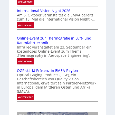
:
Weiterlesen
ä
H
s
International Vision Night 2026
o
s
Am 5. Oktober veranstaltet die EMVA bereits
m
zum 15. Mal die International Vision Night -…
i
e
:
Weiterlesen
g
p
I
e
a
n
g
D
Online-Event zur Thermografie in Luft- und
t
e
r
Raumfahrttechnik
e
‚
u
InfraTec veranstaltet am 23. September ein
r
H
kostenloses Online-Event zum Thema
c
n
y
‚Thermography in Aerospace Engineering‘.
k
a
p
:
Weiterlesen
m
t
e
O
a
i
r
OGP stärkt Präsenz in EMEA-Region
n
o
r
Optical Gaging Products (OGP), ein
s
l
n
Geschäftsbereich von Quality Vision
k
p
i
International, erweitert sein Partner-Netzwerk
a
e
e
n
in Europa, dem Mittleren Osten und Afrika
l
c
n
e
(EMEA).
V
t
e
-
:
Weiterlesen
i
r
E
r
O
s
a
v
k
G
i
l
e
e
P
o
N
n
Bild: ©Becom Electronics GmbH