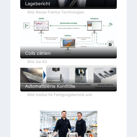
Lagebericht
Bild: Restar Framos Technologies
Coils zählen
Bild: iba AG
Automatisierte Kontrolle
Bild: Institut für Fertigungstechnik und