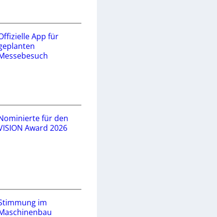
Offizielle App für
geplanten
Messebesuch
Nominierte für den
VISION Award 2026
Stimmung im
Maschinenbau