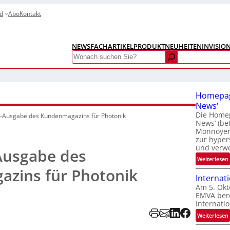
d
Abo
Kontakt
NEWS
FACHARTIKEL
PRODUKTNEUHEITEN
INVISIO
Search
Homepag
News‘
Die Homep
s-Ausgabe des Kundenmagazins für Photonik
News‘ (be
Monnoyer)
zur hyper
und verw
Ausgabe des
:
Weiterlesen
zins für Photonik
Internat
Am 5. Okt
EMVA bere
Internatio
:
Weiterlesen
I