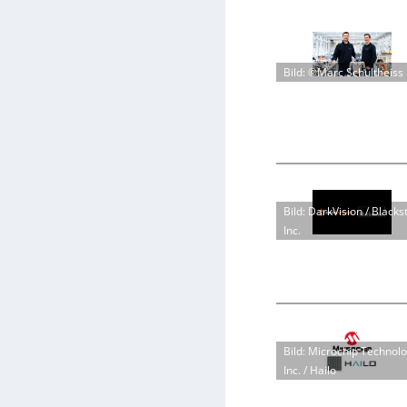
Bild: ©Marc Schultheiss
Bild: DarkVision / Blacks
Inc.
Bild: Microchip Technol
Inc. / Hailo