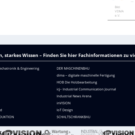
Bild:
VDMA
e.V.
, starkes Wissen – Finden Sie hier Fachinformationen zu 
echatronik & Engineering
DER MASCHINENBAU
dima – digitale maschinelle Fertigung
HOB Die Holzbearbeitung
icj– Industrial Communication Journal
Industrial News Arena
R
inVISION
ld
IoT Design
DUKTION
SCHALTSCHRANKBAU