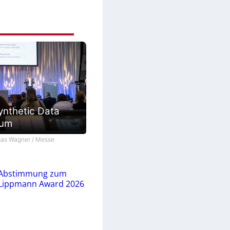
ynthetic Data
ium
as Wagner / Messe
Abstimmung zum
Lippmann Award 2026