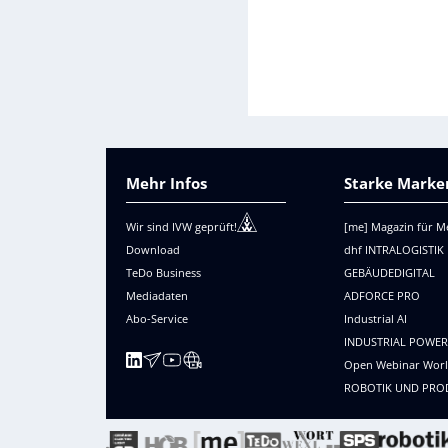
Mehr Infos
Starke Marken
Wir sind IVW geprüft!
[me] Magazin für M
Download
dhf INTRALOGISTIK
TeDo Business
GEBÄUDEDIGITAL
Mediadaten
ADFORCE PRO
Abo-Service
Industrial AI
INDUSTRIAL POWE
Open Webinar Wor
ROBOTIK UND PRO