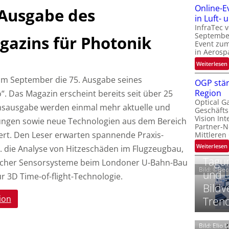
Online-E
-Ausgabe des
t
‚
in Luft-
InfraTec 
September
azins für Photonik
Event zu
in Aerosp
t
:
Weiterlesen
i
t im September die 75. Ausgabe seines
OGP stär
Region
. Das Magazin erscheint bereits seit über 25
l
Optical G
i
umsausgabe werden einmal mehr aktuelle und
Geschäfts
l
t
Vision Int
ngen sowie neue Technologien aus dem Bereich
Partner-N
i
-
rt.
Den Leser erwarten spannende Praxis-
Mittleren
l
:
Weiterlesen
 die Analyse von Hitzeschäden im Flugzeugbau,
i
Tagun
ischer Sensorsysteme beim Londoner U-Bahn-Bau
Bild: ©Be
und
r 3D Time-of-flight-Technologie.
t
Bildv
i
‘
t
ion
Tren
t
Bild: Elio 