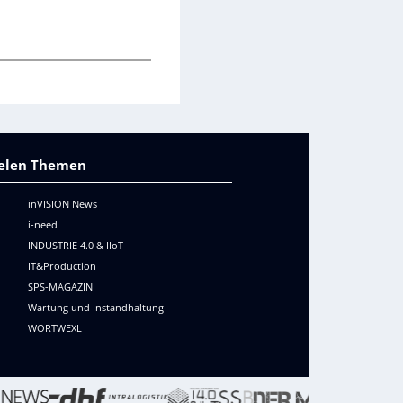
vielen Themen
inVISION News
i-need
INDUSTRIE 4.0 & IIoT
IT&Production
SPS-MAGAZIN
Wartung und Instandhaltung
WORTWEXL