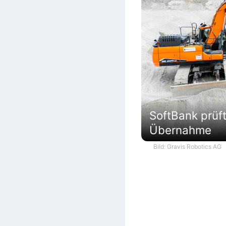
SoftBank prüf
Übernahme
Bild: Gravis Robotics AG