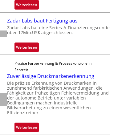
i
t
:
Weiterlesen
g
o
M
t
n
i
s
Zadar Labs baut Fertigung aus
e
c
i
Zadar Labs hat eine Series-A-Finanzierungsrunde
ü
r
über 17Mio.US$ abgeschlossen.
c
b
o
h
e
c
a
:
Weiterlesen
r
h
n
Z
n
i
S
a
i
p
Präzise Farberkennung & Prozesskontrolle in
e
d
m
p
Echtzeit
r
a
m
Zuverlässige Druckmarkenerkennung
l
e
r
t
a
Die präzise Erkennung von Druckmarken in
a
L
D
zunehmend farbkritischen Anwendungen, die
n
c
a
Fähigkeit zur frühzeitigen Fehlervermeidung und
a
t
t
der autonome Betrieb unter variablen
b
r
Ü
Bedingungen machen industrielle
s
s
k
Bildverarbeitung zu einem wesentlichen
b
S
b
Effizienztreiber.…
V
e
e
a
i
r
r
u
s
:
Weiterlesen
n
i
t
i
Z
a
e
F