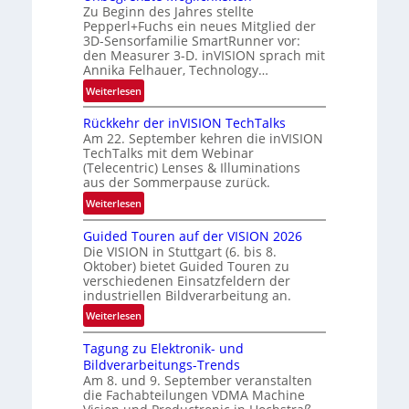
s
Zu Beginn des Jahres stellte
o
a
Pepperl+Fuchs ein neues Mitglied der
-
n
l
3D-Sensorfamilie SmartRunner vor:
B
N
den Measurer 3-D. inVISION sprach mit
-
Annika Felhauer, Technology…
e
R
w
:
Weiterlesen
u
s
U
n
‘
Rückkehr der inVISION TechTalks
n
d
Am 22. September kehren die inVISION
b
e
TechTalks mit dem Webinar
e
(Telecentric) Lenses & Illuminations
g
aus der Sommerpause zurück.
r
:
Weiterlesen
e
R
n
Guided Touren auf der VISION 2026
ü
z
Die VISION in Stuttgart (6. bis 8.
c
t
Oktober) bietet Guided Touren zu
k
verschiedenen Einsatzfeldern der
e
k
industriellen Bildverarbeitung an.
M
e
:
ö
Weiterlesen
h
G
g
r
Tagung zu Elektronik- und
u
l
d
Bildverarbeitungs-Trends
i
i
e
Am 8. und 9. September veranstalten
d
c
r
die Fachabteilungen VDMA Machine
e
h