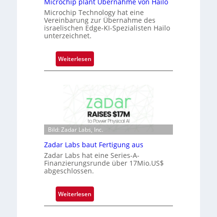
Microchip plant Übernahme von Hailo
n
Microchip Technology hat eine
e
Vereinbarung zur Übernahme des
ü
israelischen Edge-KI-Spezialisten Hailo
b
unterzeichnet.
e
r
:
Weiterlesen
n
M
i
i
m
c
m
r
t
o
D
c
a
Bild: Zadar Labs, Inc.
h
r
i
Zadar Labs baut Fertigung aus
k
p
Zadar Labs hat eine Series-A-
V
p
Finanzierungsrunde über 17Mio.US$
i
abgeschlossen.
l
s
a
i
n
:
Weiterlesen
o
t
Z
n
Ü
a