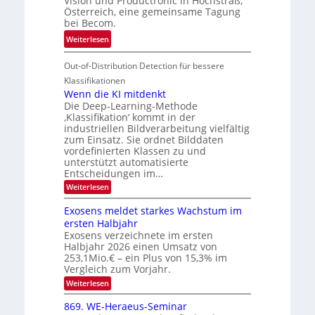
Vision und Productronic in Hochstraß,
i
d
k
Österreich, eine gemeinsame Tagung
n
T
e
bei Becom.
V
o
i
:
Weiterlesen
I
u
t
T
S
r
e
Out-of-Distribution Detection für bessere
a
I
e
n
g
Klassifikationen
O
n
u
Wenn die KI mitdenkt
N
a
Die Deep-Learning-Methode
n
T
u
‚Klassifikation‘ kommt in der
g
e
industriellen Bildverarbeitung vielfältig
f
z
c
zum Einsatz. Sie ordnet Bilddaten
d
u
h
vordefinierten Klassen zu und
e
E
unterstützt automatisierte
T
r
Entscheidungen im…
l
a
V
e
:
Weiterlesen
l
I
W
k
k
e
S
Exosens meldet starkes Wachstum im
t
s
n
I
ersten Halbjahr
r
n
Exosens verzeichnete im ersten
O
d
o
Halbjahr 2026 einen Umsatz von
i
N
n
e
253,1Mio.€ – ein Plus von 15,3% im
2
K
i
Vergleich zum Vorjahr.
I
0
k
:
Weiterlesen
m
2
E
-
i
6
x
t
869. WE-Heraeus-Seminar
u
o
d