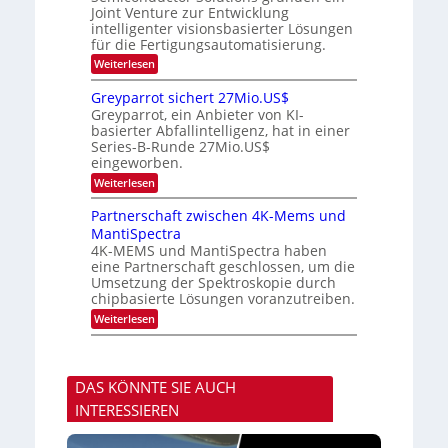
m
K
n
Joint Venture zur Entwicklung
d
t
u
H
intelligenter visionsbasierter Lösungen
i
s
r
a
für die Fertigungsautomatisierung.
n
s
l
d
:
Weiterlesen
v
b
e
M
o
j
r
i
n
a
Greyparrot sichert 27Mio.US$
D
t
P
h
Greyparrot, ein Anbieter von KI-
A
s
h
r
basierter Abfallintelligenz, hat in einer
C
u
o
H
Series-B-Runde 27Mio.US$
b
t
-
eingeworben.
i
o
I
s
n
:
Weiterlesen
n
h
i
G
d
i
c
r
Partnerschaft zwischen 4K-Mems und
u
E
s
e
s
l
MantiSpectra
H
y
t
e
u
4K-MEMS und MantiSpectra haben
p
r
c
b
eine Partnerschaft geschlossen, um die
a
i
t
r
Umsetzung der Spektroskopie durch
e
r
r
chipbasierte Lösungen voranzutreiben.
z
i
o
u
c
:
Weiterlesen
t
u
P
s
n
a
i
d
r
c
S
t
h
DAS KÖNNTE SIE AUCH
o
n
e
n
e
r
INTERESSIEREN
y
r
t
s
s
2
t
c
7