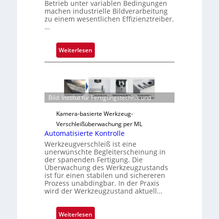
Betrieb unter variablen Bedingungen
u
machen industrielle Bildverarbeitung
s
zu einem wesentlichen Effizienztreiber.
…
:
Weiterlesen
Z
u
v
e
Bild: Institut für Fertigungstechnik und
r
l
Kamera-basierte Werkzeug-
ä
Verschleißüberwachung per ML
s
Automatisierte Kontrolle
s
Werkzeugverschleiß ist eine
unerwünschte Begleiterscheinung in
i
der spanenden Fertigung. Die
g
Überwachung des Werkzeugzustands
e
ist für einen stabilen und sichereren
Prozess unabdingbar. In der Praxis
D
wird der Werkzeugzustand aktuell…
r
u
c
:
Weiterlesen