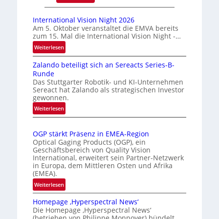
k
A
m
u
International Vision Night 2026
a
t
Am 5. Oktober veranstaltet die EMVA bereits
zum 15. Mal die International Vision Night -…
r
o
k
m
:
Weiterlesen
e
I
a
Zalando beteiligt sich an Sereacts Series-B-
n
n
t
Runde
t
e
i
Das Stuttgarter Robotik- und KI-Unternehmen
e
r
s
Sereact hat Zalando als strategischen Investor
r
gewonnen.
k
i
n
e
e
:
Weiterlesen
a
Z
n
r
t
a
n
t
i
OGP stärkt Präsenz in EMEA-Region
l
u
e
o
Optical Gaging Products (OGP), ein
a
n
K
n
Geschäftsbereich von Quality Vision
n
International, erweitert sein Partner-Netzwerk
a
g
o
d
in Europa, dem Mittleren Osten und Afrika
l
n
(EMEA).
o
V
t
b
:
Weiterlesen
i
r
e
O
s
o
t
Homepage ‚Hyperspectral News‘
G
i
Die Homepage ‚Hyperspectral News‘
e
l
P
o
(betrieben von Philippe Monnoyer) bündelt