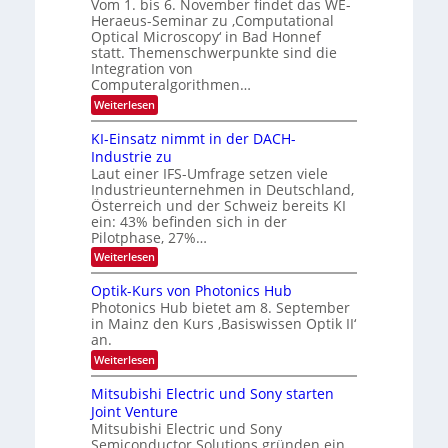
Vom 1. bis 6. November findet das WE-
n
s
e
Heraeus-Seminar zu ‚Computational
e
d
n
Optical Microscopy‘ in Bad Honnef
n
k
B
statt. Themenschwerpunkte sind die
s
t
i
m
Integration von
e
l
Computeralgorithmen…
l
d
:
Weiterlesen
d
8
v
e
6
t
KI-Einsatz nimmt in der DACH-
e
9
s
Industrie zu
r
.
t
Laut einer IFS-Umfrage setzen viele
W
a
a
Industrieunternehmen in Deutschland,
E
r
r
-
Österreich und der Schweiz bereits KI
k
b
H
e
ein: 43% befinden sich in der
e
s
e
Pilotphase, 27%…
r
W
i
:
Weiterlesen
a
a
K
t
e
c
I
u
Optik-Kurs von Photonics Hub
h
u
-
s
s
Photonics Hub bietet am 8. September
n
E
-
t
in Mainz den Kurs ‚Basiswissen Optik II‘
i
S
g
u
an.
n
e
m
s
s
m
:
i
Weiterlesen
-
a
i
O
m
t
n
T
p
e
Mitsubishi Electric und Sony starten
z
a
t
r
r
Joint Venture
n
r
i
s
e
i
Mitsubishi Electric und Sony
k
t
m
Semiconductor Solutions gründen ein
-
n
e