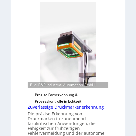
b
d
e
a
r
r
n
L
a
a
h
b
m
s
e
b
v
a
o
u
n
t
H
F
a
e
Bild: B&R Industrial Automation GmbH
i
r
l
t
Präzise Farberkennung &
o
i
Prozesskontrolle in Echtzeit
g
Zuverlässige Druckmarkenerkennung
u
Die präzise Erkennung von
Druckmarken in zunehmend
n
farbkritischen Anwendungen, die
g
Fähigkeit zur frühzeitigen
a
Fehlervermeidung und der autonome