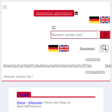
LinkedIn
Newsletter abonnieren
Search
LinkedIn
Newsletter
inVISION
News
Fachartikel
Produktneuheiten
Fachzeitschrift
Top
Mar
Innovations
Search
NEWS
Home
»
Allgemein
»
Karlsruhe Days of
Optics&Photonics