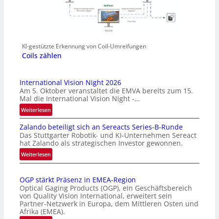
KI-gestützte Erkennung von Coil-Umreifungen
Coils zählen
International Vision Night 2026
Am 5. Oktober veranstaltet die EMVA bereits zum 15.
Mal die International Vision Night -…
:
Weiterlesen
I
Zalando beteiligt sich an Sereacts Series-B-Runde
n
Das Stuttgarter Robotik- und KI-Unternehmen Sereact
t
hat Zalando als strategischen Investor gewonnen.
e
:
Weiterlesen
r
Z
n
a
a
OGP stärkt Präsenz in EMEA-Region
l
t
Optical Gaging Products (OGP), ein Geschäftsbereich
a
i
von Quality Vision International, erweitert sein
n
o
Partner-Netzwerk in Europa, dem Mittleren Osten und
d
Afrika (EMEA).
n
o