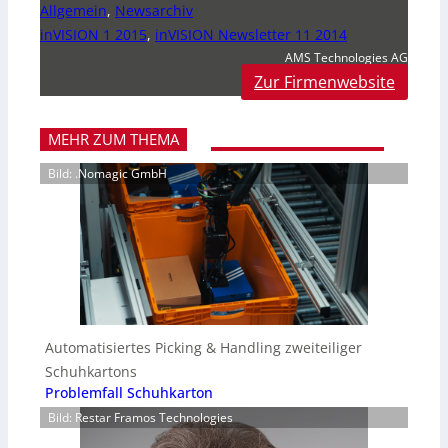
Allgemein
,
Newsarchiv
inVISION 1 2015
,
inVISION Newsletter 11 2014
AMS Technologies AG
Zur Firmenwebsite
MEHR ZUM THEMA
Bild: .Nomagic GmbH
Automatisiertes Picking & Handling zweiteiliger
Schuhkartons
Problemfall Schuhkarton
Bild: Restar Framos Technologies