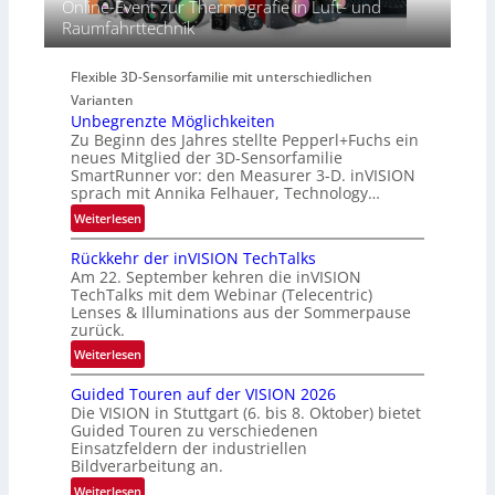
Online-Event zur Thermografie in Luft- und
e
S
R
Raumfahrttechnik
c
e
e
t
r
g
r
i
Flexible 3D-Sensorfamilie mit unterschiedlichen
i
a
e
Varianten
o
l
s
Unbegrenzte Möglichkeiten
n
N
-
Zu Beginn des Jahres stellte Pepperl+Fuchs ein
e
B
neues Mitglied der 3D-Sensorfamilie
w
SmartRunner vor: den Measurer 3-D. inVISION
-
sprach mit Annika Felhauer, Technology…
s
R
‘
:
Weiterlesen
u
U
n
Rückkehr der inVISION TechTalks
n
d
Am 22. September kehren die inVISION
b
e
TechTalks mit dem Webinar (Telecentric)
e
Lenses & Illuminations aus der Sommerpause
g
zurück.
r
:
Weiterlesen
e
R
n
Guided Touren auf der VISION 2026
ü
z
Die VISION in Stuttgart (6. bis 8. Oktober) bietet
c
t
Guided Touren zu verschiedenen
k
Einsatzfeldern der industriellen
e
k
Bildverarbeitung an.
M
e
:
ö
Weiterlesen