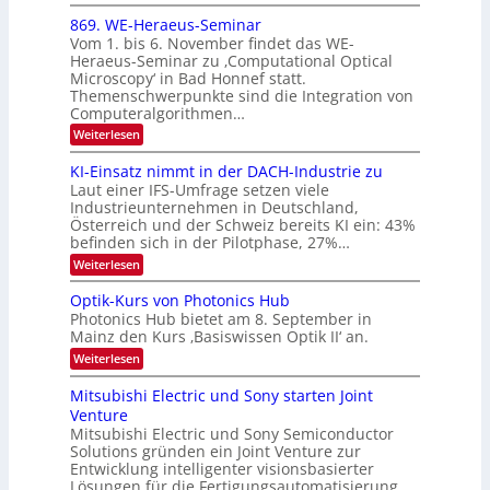
E
N
m
i
x
869. WE-Heraeus-Seminar
i
2
o
k
t
Vom 1. bis 6. November findet das WE-
0
s
d
-
Heraeus-Seminar zu ‚Computational Optical
e
2
e
u
Microscopy‘ in Bad Honnef statt.
n
n
6
Themenschwerpunkte sind die Integration von
s
n
k
m
Computeralgorithmen…
t
d
e
:
Weiterlesen
B
l
8
d
i
6
KI-Einsatz nimmt in der DACH-Industrie zu
e
l
9
t
Laut einer IFS-Umfrage setzen viele
.
d
s
Industrieunternehmen in Deutschland,
W
t
v
Österreich und der Schweiz bereits KI ein: 43%
E
a
befinden sich in der Pilotphase, 27%…
-
e
r
H
k
r
:
Weiterlesen
e
e
K
a
r
s
I
Optik-Kurs von Photonics Hub
a
r
W
-
e
Photonics Hub bietet am 8. September in
a
E
b
u
Mainz den Kurs ‚Basiswissen Optik II‘ an.
c
i
e
s
h
n
:
Weiterlesen
-
i
s
s
O
S
t
a
t
p
Mitsubishi Electric und Sony starten Joint
e
u
t
t
u
m
Venture
m
z
i
i
n
i
n
Mitsubishi Electric und Sony Semiconductor
k
n
m
i
Solutions gründen ein Joint Venture zur
-
g
a
e
m
K
Entwicklung intelligenter visionsbasierter
s
r
r
m
u
Lösungen für die Fertigungsautomatisierung.