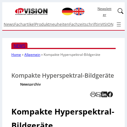
Newslett
Linked
er
News
Fachartikel
Produktneuheiten
Fachzeitschrift
inVISION Top I
NEWS
Home
»
Allgemein
»
Kompakte Hyperspektral-Bildgeräte
Kompakte Hyperspektral-Bildgeräte
Newsarchiv
Kompakte Hyperspektral-
Bildgeräte