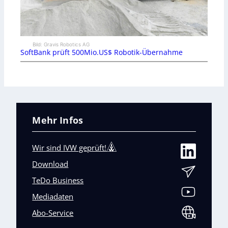
Bild: Gravis Robotics AG
SoftBank prüft 500Mio.US$ Robotik-Übernahme
Mehr Infos
Wir sind IVW geprüft!
Download
TeDo Business
Mediadaten
Abo-Service