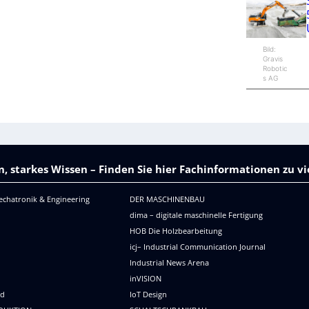
Bild:
Gravis
Robotic
s AG
, starkes Wissen – Finden Sie hier Fachinformationen zu 
echatronik & Engineering
DER MASCHINENBAU
dima – digitale maschinelle Fertigung
HOB Die Holzbearbeitung
icj– Industrial Communication Journal
Industrial News Arena
R
inVISION
ld
IoT Design