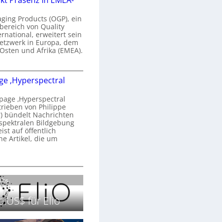
kt Präsenz in EMEA-
n
a
aging Products (OGP), ein
a
n
bereich von Quality
ernational, erweitert sein
d
V
etzwerk in Europa, dem
o
 Osten und Afrika (EMEA).
b
s
e
O
o
e ‚Hyperspectral
G
e
n
P
N
age ‚Hyperspectral
s
trieben von Philippe
g
 bündelt Nachrichten
ä
g
spektralen Bildgebung
h
r
st auf öffentlich
k
s
he Artikel, die um
2
0
P
c
2
r
h
H
6
ä
a
o
Labs.
s
n
m
e
S
e
.US$ für Elio
n
e
p
z
r
a