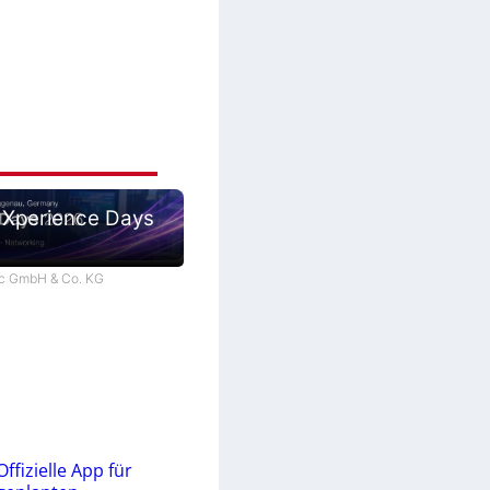
 Xperience Days
tec GmbH & Co. KG
Offizielle App für