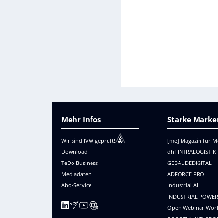
Mehr Infos
Starke Marken
Wir sind IVW geprüft!
[me] Magazin für M
Download
dhf INTRALOGISTIK
TeDo Business
GEBÄUDEDIGITAL
Mediadaten
ADFORCE PRO
Abo-Service
Industrial AI
INDUSTRIAL POWE
Open Webinar Wor