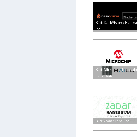
Bild: DarkVision / Blacks
Inc.
Bild: Microchip Technol
Inc. / Hailo
Bild: Zadar Labs, Inc.