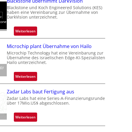
Blackstone übernimmt DarkVision
Blackstone und Koch Engineered Solutions (KES)
haben eine Vereinbarung zur Übernahme von
DarkVision unterzeichnet.
tone
:
Weiterlesen
B
l
Microchip plant Übernahme von Hailo
a
Microchip Technology hat eine Vereinbarung zur
c
Übernahme des israelischen Edge-KI-Spezialisten
k
Hailo unterzeichnet.
ogy
s
t
:
Weiterlesen
o
M
n
i
Zadar Labs baut Fertigung aus
e
c
Zadar Labs hat eine Series-A-Finanzierungsrunde
ü
r
über 17Mio.US$ abgeschlossen.
b
o
e
c
:
Weiterlesen
r
h
Z
n
i
a
i
p