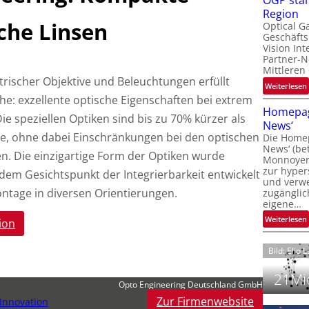
OGP stär
l
Region
sche Linsen
Optical G
Geschäfts
l
Vision Int
Partner-N
i
Mittleren
trischer Objektive und Beleuchtungen erfüllt
:
Weiterlesen
i
e: exzellente optische Eigenschaften bei extrem
t
Homepag
e speziellen Optiken sind bis zu 70% kürzer als
News‘
i
e, ohne dabei Einschränkungen bei den optischen
Die Homep
l
i
News‘ (be
t
i
n. Die einzigartige Form der Optiken wurde
Monnoyer)
zur hyper
 dem Gesichtspunkt der Integrierbarkeit entwickelt
t
und verwei
t
ntage in diversen Orientierungen.
zugänglic
eigene…
t
i
:
Weiterlesen
ion
Bild: Elio 
21Mio
Opto Engineering Deutschland GmbH
Zur Firmenwebsite
Innovation
i