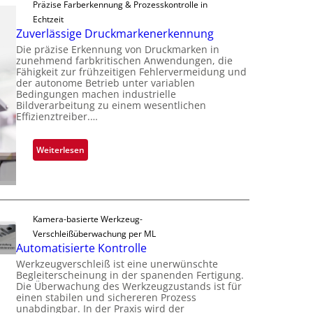
Präzise Farberkennung & Prozesskontrolle in
d
m
p
Echtzeit
a
m
l
Zuverlässige Druckmarkenerkennung
r
t
a
Die präzise Erkennung von Druckmarken in
L
D
n
zunehmend farbkritischen Anwendungen, die
a
a
Fähigkeit zur frühzeitigen Fehlervermeidung und
t
b
der autonome Betrieb unter variablen
r
Ü
Bedingungen machen industrielle
s
k
b
Bildverarbeitung zu einem wesentlichen
b
V
Effizienztreiber.…
e
a
i
r
u
s
n
:
Weiterlesen
t
i
a
Z
F
o
h
u
e
n
m
v
r
e
e
t
Kamera-basierte Werkzeug-
v
r
i
Verschleißüberwachung per ML
o
l
g
Automatisierte Kontrolle
n
ä
u
Werkzeugverschleiß ist eine unerwünschte
H
s
n
Begleiterscheinung in der spanenden Fertigung.
a
s
Die Überwachung des Werkzeugzustands ist für
g
i
i
einen stabilen und sichereren Prozess
a
l
unabdingbar. In der Praxis wird der
g