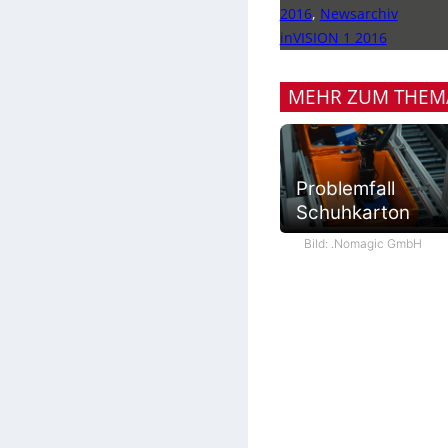
2016
,
Newsarchiv
inVISION 1 2016
MEHR ZUM THEM
Problemfall
Schuhkarton
Bild: .Nomagic GmbH