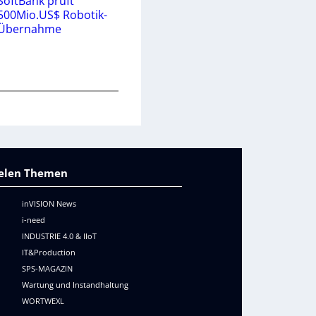
SoftBank prüft
500Mio.US$ Robotik-
Übernahme
vielen Themen
inVISION News
i-need
INDUSTRIE 4.0 & IIoT
IT&Production
SPS-MAGAZIN
Wartung und Instandhaltung
WORTWEXL