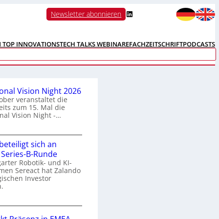
LinkedIn
Newsletter abonnieren
N TOP INNOVATIONS
TECH TALKS WEBINARE
FACHZEITSCHRIFT
PODCASTS
ional Vision Night 2026
ober veranstaltet die
its zum 15. Mal die
nal Vision Night -…
eteiligt sich an
n
 Series-B-Runde
arter Robotik- und KI-
e
men Sereact hat Zalando
r
gischen Investor
n
.
a
Z
a
o