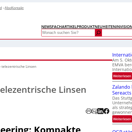
d
Abo
Kontakt
NEWS
FACHARTIKEL
PRODUKTNEUHEITEN
INVISIO
Search
Internat
Am 5. Okt
EMVA bere
telezentrische Linsen
Internatio
:
Weiterlesen
I
elezentrische Linsen
Zalando b
Sereacts
t
Das Stuttg
Unterneh
als strate
gewonnen
:
Weiterlesen
t
neering: Kompakte
i