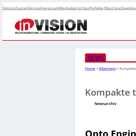
Datenschutzerklärung
Impressum
Marktübersichten
Perfekte Maschine
Downloa
NEWS
Home
»
Allgemein
»
Kompakte 
Kompakte t
Newsarchiv
Opto Engi