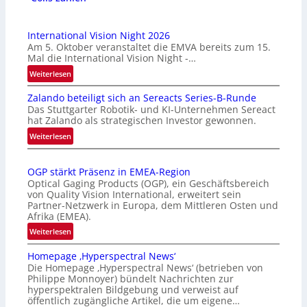
International Vision Night 2026
Am 5. Oktober veranstaltet die EMVA bereits zum 15.
Mal die International Vision Night -…
:
Weiterlesen
I
Zalando beteiligt sich an Sereacts Series-B-Runde
n
Das Stuttgarter Robotik- und KI-Unternehmen Sereact
t
hat Zalando als strategischen Investor gewonnen.
e
:
Weiterlesen
r
Z
n
a
a
OGP stärkt Präsenz in EMEA-Region
l
t
Optical Gaging Products (OGP), ein Geschäftsbereich
a
i
von Quality Vision International, erweitert sein
n
o
Partner-Netzwerk in Europa, dem Mittleren Osten und
d
Afrika (EMEA).
n
o
a
:
Weiterlesen
b
l
O
e
Homepage ‚Hyperspectral News‘
V
G
t
Die Homepage ‚Hyperspectral News‘ (betrieben von
i
P
Philippe Monnoyer) bündelt Nachrichten zur
e
s
s
hyperspektralen Bildgebung und verweist auf
i
i
t
öffentlich zugängliche Artikel, die um eigene…
l