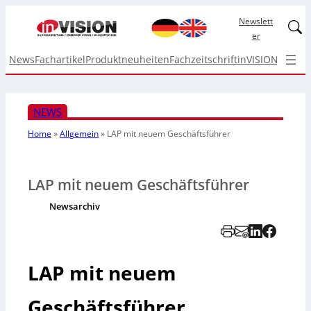
Newslett
Linked
er
News
Fachartikel
Produktneuheiten
Fachzeitschrift
inVISION Top I
NEWS
Home
»
Allgemein
»
LAP mit neuem Geschäftsführer
LAP mit neuem Geschäftsführer
Newsarchiv
LAP mit neuem
Geschäftsführer