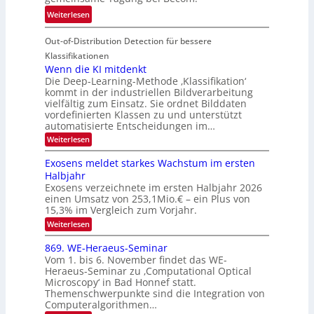
n
T
e
:
Weiterlesen
V
o
i
T
I
u
t
Out-of-Distribution Detection für bessere
a
S
r
e
g
I
Klassifikationen
e
n
u
Wenn die KI mitdenkt
O
n
Die Deep-Learning-Methode ‚Klassifikation‘
n
N
a
kommt in der industriellen Bildverarbeitung
g
T
u
vielfältig zum Einsatz. Sie ordnet Bilddaten
z
e
vordefinierten Klassen zu und unterstützt
f
u
c
automatisierte Entscheidungen im…
d
E
h
:
Weiterlesen
e
l
T
W
r
e
e
a
Exosens meldet starkes Wachstum im ersten
V
n
k
Halbjahr
l
n
I
Exosens verzeichnete im ersten Halbjahr 2026
t
k
d
S
einen Umsatz von 253,1Mio.€ – ein Plus von
i
r
s
e
I
15,3% im Vergleich zum Vorjahr.
o
K
O
:
Weiterlesen
n
I
E
N
m
i
x
869. WE-Heraeus-Seminar
i
2
o
k
t
Vom 1. bis 6. November findet das WE-
0
s
d
-
Heraeus-Seminar zu ‚Computational Optical
e
2
e
u
Microscopy‘ in Bad Honnef statt.
n
n
6
Themenschwerpunkte sind die Integration von
s
n
k
m
Computeralgorithmen…
t
d
e