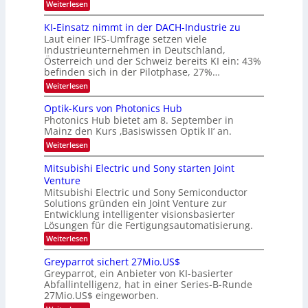
:
Weiterlesen
B
l
8
d
i
6
KI-Einsatz nimmt in der DACH-Industrie zu
e
l
9
t
Laut einer IFS-Umfrage setzen viele
.
d
s
Industrieunternehmen in Deutschland,
W
t
v
Österreich und der Schweiz bereits KI ein: 43%
E
a
befinden sich in der Pilotphase, 27%…
-
e
r
H
k
r
:
Weiterlesen
e
e
K
a
r
s
I
Optik-Kurs von Photonics Hub
a
r
W
-
e
Photonics Hub bietet am 8. September in
a
E
b
u
Mainz den Kurs ‚Basiswissen Optik II‘ an.
c
i
e
s
h
n
:
Weiterlesen
-
i
s
s
O
S
t
a
t
p
Mitsubishi Electric und Sony starten Joint
e
u
t
t
u
m
Venture
m
z
i
i
n
i
n
Mitsubishi Electric und Sony Semiconductor
k
n
m
i
Solutions gründen ein Joint Venture zur
-
g
a
e
m
K
Entwicklung intelligenter visionsbasierter
s
r
r
m
u
Lösungen für die Fertigungsautomatisierung.
-
s
t
r
:
t
Weiterlesen
i
s
T
M
e
n
v
r
i
n
d
o
Greyparrot sichert 27Mio.US$
t
H
e
e
n
Greyparrot, ein Anbieter von KI-basierter
s
a
r
P
n
Abfallintelligenz, hat in einer Series-B-Runde
u
l
D
h
d
27Mio.US$ eingeworben.
b
b
A
o
i
j
C
s
t