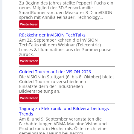
N
-
Zu Beginn des Jahres stellte Pepperl+Fuchs ein
e
B
neues Mitglied der 3D-Sensorfamilie
w
SmartRunner vor: den Measurer 3-D. inVISION
-
sprach mit Annika Felhauer, Technology…
s
R
‘
:
Weiterlesen
u
U
n
Rückkehr der inVISION TechTalks
n
d
Am 22. September kehren die inVISION
b
e
TechTalks mit dem Webinar (Telecentric)
e
Lenses & Illuminations aus der Sommerpause
g
zurück.
r
:
Weiterlesen
e
R
n
Guided Touren auf der VISION 2026
ü
z
Die VISION in Stuttgart (6. bis 8. Oktober) bietet
c
t
Guided Touren zu verschiedenen
k
Einsatzfeldern der industriellen
e
k
Bildverarbeitung an.
M
e
:
ö
Weiterlesen
h
G
g
r
Tagung zu Elektronik- und Bildverarbeitungs-
u
l
d
Trends
i
i
e
Am 8. und 9. September veranstalten die
d
c
r
Fachabteilungen VDMA Machine Vision und
e
h
Productronic in Hochstraß, Österreich, eine
i
d
k
gemeinsame Tagung bei Becom.