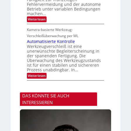
r
e
a
Fehlervermeidung und der autonome
i
n
s
u
o
Betrieb unter variablen Bedingungen
a
-
t
n
machen…
h
B
F
m
-
:
Weiterlesen
e
e
R
Z
r
v
u
u
t
Kamera-basierte Werkzeug-
o
n
v
i
n
d
e
Verschleißüberwachung per ML
g
H
e
r
u
Automatisierte Kontrolle
a
l
n
Werkzeugverschleiß ist eine
i
ä
g
unerwünschte Begleiterscheinung in
l
s
a
o
der spanenden Fertigung. Die
s
u
Überwachung des Werkzeugzustands
i
s
g
ist für einen stabilen und sichereren
e
Prozess unabdingbar. In…
D
:
Weiterlesen
r
A
u
u
c
t
k
o
m
DAS KÖNNTE SIE AUCH
m
a
a
r
INTERESSIEREN
t
k
i
e
s
n
i
e
e
r
r
k
t
e