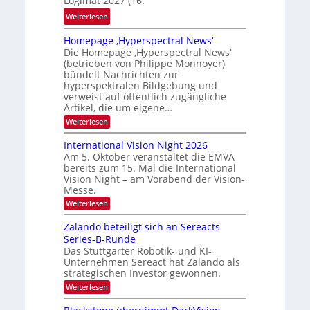
Logimat 2027 (16.
m
:
Weiterlesen
f
E
a
Homepage ‚Hyperspectral News‘
M
l
Die Homepage ‚Hyperspectral News‘
V
l
(betrieben von Philippe Monnoyer)
A
bündelt Nachrichten zur
S
-
hyperspektralen Bildgebung und
c
M
verweist auf öffentlich zugängliche
h
Artikel, die um eigene…
i
u
t
:
Weiterlesen
h
H
g
o
k
International Vision Night 2026
l
m
a
Am 5. Oktober veranstaltet die EMVA
e
i
bereits zum 15. Mal die International
r
p
e
Vision Night – am Vorabend der Vision-
a
t
d
Messe.
g
o
e
e
:
Weiterlesen
n
‚
I
r
H
n
Zalando beteiligt sich an Sereacts
s
y
t
p
Series-B-Runde
t
e
e
Das Stuttgarter Robotik- und KI-
r
a
r
Unternehmen Sereact hat Zalando als
n
n
s
a
strategischen Investor gewonnen.
p
d
t
e
:
Weiterlesen
i
a
c
Z
o
u
t
a
n