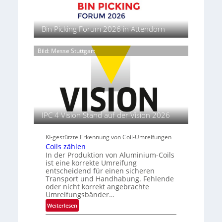
n
a
h
i
e
D
V
w
n
m
e
i
i
-
M
Bin Picking Forum 2026 in Attendorn
u
s
r
L
a
t
i
d
i
s
s
o
Bild: Messe Stuttgart
z
e
c
c
n
w
f
h
h
k
e
e
l
o
i
i
r
a
o
n
t
k
n
p
e
e
e
d
e
I
t
n
IPC 4 Vision Stand auf der Vision 2026
r
n
t
b
i
s
e
a
e
KI-gestützte Erkennung von Coil-Umreifungen
t
n
u
r
Coils zählen
i
In der Produktion von Aluminium-Coils
e
t
ist eine korrekte Umreifung
n
u
entscheidend für einen sicheren
t
Transport und Handhabung. Fehlende
s
oder nicht korrekt angebrachte
l
Umreifungsbänder…
e
:
Weiterlesen
i
C
t