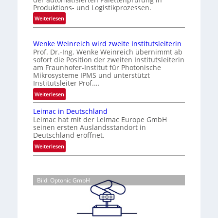
e
u
Produktions- und Logistikprozessen.
u
R
n
:
Weiterlesen
s
i
g
W
b
s
i
e
i
e
Wenke Weinreich wird zweite Institutsleiterin
n
n
k
i
Prof. Dr.-Ing. Wenke Weinreich übernimmt ab
g
C
e
sofort die Position der zweiten Institutsleiterin
m
l
h
am Fraunhofer-Institut für Photonische
n
A
o
Mikrosysteme IPMS und unterstützt
i
f
u
Institutsleiter Prof.…
r
ü
n
f
S
:
Weiterlesen
r
a
e
t
W
d
n
Leimac in Deutschland
r
e
i
Leimac hat mit der Leimac Europe GmbH
s
n
a
e
seinen ersten Auslandsstandort in
o
k
C
g
Deutschland eröffnet.
r
e
M
s
:
Weiterlesen
i
W
O
e
L
c
e
S
i
e
u
i
S
n
i
n
n
e
Bild: Optonic GmbH
m
g
d
r
n
a
S
a
e
s
c
i
n
i
o
i
g
c
g
r