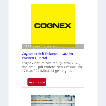
e
a
u
t
e
e
D
c
o
h
p
n
p
i
e
k
l
s
Bild: Cognex Corporation
p
Cognex erzielt Rekordumsatz im
i
zweiten Quartal
t
Cognex hat im zweiten Quartal 2026,
z
das am 5. Juli endete, den Umsatz um
17% auf 291Mio.US$ gesteigert.
e
b
e
:
Weiterlesen
i
C
m
o
F
g
r
n
a