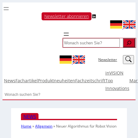
LinkedIn
Newsletter abonnieren
Search
LinkedIn
Newsletter
inVISION
News
Fachartikel
Produktneuheiten
Fachzeitschrift
Top
Mar
Innovations
Search
NEWS
Home
»
Allgemein
»
Neuer Algorithmus für Robot Vision