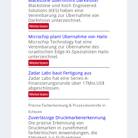
Blackstone übernimmt DarkVision
r
l
f
a
Blackstone und Koch Engineered
a
a
l
d
Solutions (KES) haben eine
l
n
V
Vereinbarung zur Übernahme von
N
e
d
i
e
DarkVision unterzeichnet.
o
r
s
w
b
i
:
Weiterlesen
L
s
e
o
B
‘
t
o
n
l
Microchip plant Übernahme von Hailo
e
N
g
a
i
Microchip Technology hat eine
i
c
i
l
Vereinbarung zur Übernahme des
g
k
i
m
israelischen Edge-KI-Spezialisten Hailo
h
s
g
t
unterzeichnet.
t
a
t
2
o
t
:
Weiterlesen
s
0
n
M
i
2
2
e
i
c
Zadar Labs baut Fertigung aus
6
ü
0
c
h
b
Zadar Labs hat eine Series-A-
r
2
a
e
Finanzierungsrunde über 17Mio.US$
o
n
7
r
abgeschlossen.
c
S
n
h
e
:
Weiterlesen
i
i
r
Z
m
p
e
a
m
Präzise Farberkennung & Prozesskontrolle in
p
a
d
t
l
c
a
Echtzeit
D
a
t
r
a
Zuverlässige Druckmarkenerkennung
n
s
L
r
Die präzise Erkennung von
t
S
a
k
Ü
Druckmarken in zunehmend
e
b
V
b
r
farbkritischen Anwendungen, die
s
i
e
i
Fähigkeit zur frühzeitigen
b
s