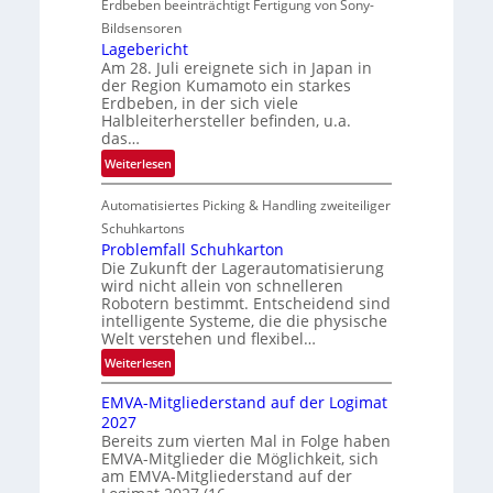
Erdbeben beeinträchtigt Fertigung von Sony-
o
e
i
Bildsensoren
r
l
Lagebericht
i
Am 28. Juli ereignete sich in Japan in
s
n
der Region Kumamoto ein starkes
z
Erdbeben, in der sich viele
ä
Halbleiterhersteller befinden, u.a.
h
das…
l
:
Weiterlesen
e
L
n
Automatisiertes Picking & Handling zweiteiliger
a
g
Schuhkartons
e
Problemfall Schuhkarton
Die Zukunft der Lagerautomatisierung
b
wird nicht allein von schnelleren
e
Robotern bestimmt. Entscheidend sind
r
intelligente Systeme, die die physische
i
Welt verstehen und flexibel…
c
:
Weiterlesen
h
P
t
EMVA-Mitgliederstand auf der Logimat
r
2027
o
Bereits zum vierten Mal in Folge haben
b
EMVA-Mitglieder die Möglichkeit, sich
l
am EMVA-Mitgliederstand auf der
e