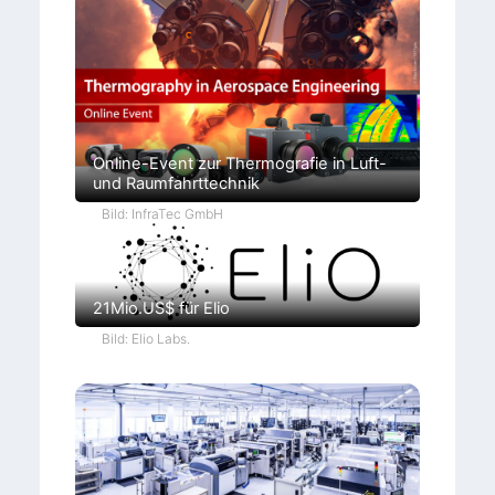
Online-Event zur Thermografie in Luft-
und Raumfahrttechnik
Bild: InfraTec GmbH
21Mio.US$ für Elio
Bild: Elio Labs.