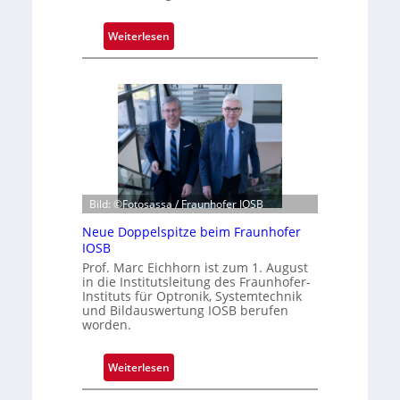
:
Weiterlesen
D
r
e
i
J
a
h
r
Bild: ©Fotosassa / Fraunhofer IOSB
z
e
Neue Doppelspitze beim Fraunhofer
h
IOSB
n
Prof. Marc Eichhorn ist zum 1. August
t
in die Institutsleitung des Fraunhofer-
Instituts für Optronik, Systemtechnik
e
und Bildauswertung IOSB berufen
K
worden.
a
m
:
Weiterlesen
e
N
r