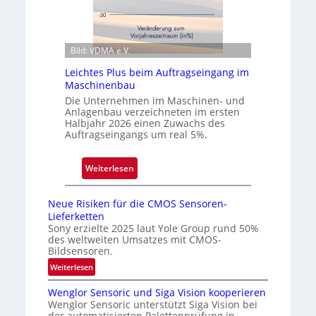
i
m
c
z
s
w
Bild: VDMA e.V.
e
e
r
i
Leichtes Plus beim Auftragseingang im
Maschinenbau
ö
t
Die Unternehmen im Maschinen- und
f
e
Anlagenbau verzeichneten im ersten
f
n
Halbjahr 2026 einen Zuwachs des
n
Q
Auftragseingangs um real 5%.
e
u
t
a
:
Weiterlesen
N
r
L
i
t
e
Neue Risiken für die CMOS Sensoren-
e
a
i
Lieferketten
d
l
c
Sony erzielte 2025 laut Yole Group rund 50%
e
des weltweiten Umsatzes mit CMOS-
h
r
Bildsensoren.
t
l
:
Weiterlesen
e
a
N
s
Wenglor Sensoric und Siga Vision kooperieren
s
e
P
Wenglor Sensoric unterstützt Siga Vision bei
u
s
der automatisierten Palettenprüfung in
l