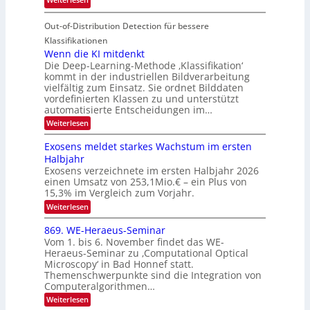
o
i
T
I
u
t
Out-of-Distribution Detection für bessere
a
S
r
e
g
I
Klassifikationen
e
n
u
Wenn die KI mitdenkt
O
n
Die Deep-Learning-Methode ‚Klassifikation‘
n
N
a
kommt in der industriellen Bildverarbeitung
g
T
u
vielfältig zum Einsatz. Sie ordnet Bilddaten
z
e
vordefinierten Klassen zu und unterstützt
f
u
c
automatisierte Entscheidungen im…
d
E
h
:
Weiterlesen
e
l
T
W
r
e
e
a
Exosens meldet starkes Wachstum im ersten
V
n
k
Halbjahr
l
n
I
Exosens verzeichnete im ersten Halbjahr 2026
t
k
d
S
einen Umsatz von 253,1Mio.€ – ein Plus von
i
r
s
e
I
15,3% im Vergleich zum Vorjahr.
o
K
O
:
Weiterlesen
n
I
E
N
m
i
x
869. WE-Heraeus-Seminar
i
2
o
k
t
Vom 1. bis 6. November findet das WE-
0
s
d
-
Heraeus-Seminar zu ‚Computational Optical
e
2
e
u
Microscopy‘ in Bad Honnef statt.
n
n
6
Themenschwerpunkte sind die Integration von
s
n
k
m
Computeralgorithmen…
t
d
e
:
Weiterlesen
B
l
8