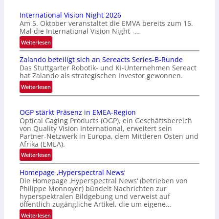
International Vision Night 2026
Am 5. Oktober veranstaltet die EMVA bereits zum 15.
Mal die International Vision Night -…
:
Weiterlesen
I
Zalando beteiligt sich an Sereacts Series-B-Runde
n
Das Stuttgarter Robotik- und KI-Unternehmen Sereact
t
hat Zalando als strategischen Investor gewonnen.
e
:
Weiterlesen
r
Z
n
a
a
OGP stärkt Präsenz in EMEA-Region
l
t
Optical Gaging Products (OGP), ein Geschäftsbereich
a
i
von Quality Vision International, erweitert sein
n
o
Partner-Netzwerk in Europa, dem Mittleren Osten und
d
Afrika (EMEA).
n
o
a
:
Weiterlesen
b
l
O
e
Homepage ‚Hyperspectral News‘
V
G
t
Die Homepage ‚Hyperspectral News‘ (betrieben von
i
P
Philippe Monnoyer) bündelt Nachrichten zur
e
s
s
hyperspektralen Bildgebung und verweist auf
i
i
t
öffentlich zugängliche Artikel, die um eigene…
l
o
ä
:
Weiterlesen
i
n