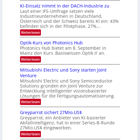
d
i
6
KI-Einsatz nimmt in der DACH-Industrie zu
e
l
9
t
Laut einer IFS-Umfrage setzen viele
.
d
s
Industrieunternehmen in Deutschland,
W
t
v
Österreich und der Schweiz bereits KI ein: 43%
E
a
befinden sich in der Pilotphase, 27%…
-
e
r
H
k
r
:
Weiterlesen
e
e
K
a
r
s
I
Optik-Kurs von Photonics Hub
a
r
W
-
e
Photonics Hub bietet am 8. September in
a
E
b
u
Mainz den Kurs ‚Basiswissen Optik II‘ an.
c
i
e
s
h
n
:
Weiterlesen
-
i
s
s
O
S
t
a
t
p
Mitsubishi Electric und Sony starten Joint
e
u
t
t
u
m
Venture
m
z
i
i
n
i
n
Mitsubishi Electric und Sony Semiconductor
k
n
m
i
Solutions gründen ein Joint Venture zur
-
g
a
e
m
K
Entwicklung intelligenter visionsbasierter
s
r
r
m
u
Lösungen für die Fertigungsautomatisierung.
-
s
t
r
:
t
Weiterlesen
i
s
T
M
e
n
v
r
i
n
d
o
Greyparrot sichert 27Mio.US$
t
H
e
e
n
Greyparrot, ein Anbieter von KI-basierter
s
a
r
P
n
Abfallintelligenz, hat in einer Series-B-Runde
u
l
D
h
d
27Mio.US$ eingeworben.
b
b
A
o
i
j
C
s
t
:
Weiterlesen
s
a
H
o
G