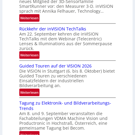
B
neues Mitglied der 3D-Sensorfamilie
w
SmartRunner vor: den Measurer 3-D. inVISION
-
sprach mit Annika Felhauer, Technology…
s
R
‘
:
Weiterlesen
u
U
n
Rückkehr der inVISION TechTalks
n
d
Am 22. September kehren die inVISION
b
e
TechTalks mit dem Webinar (Telecentric)
e
Lenses & Illuminations aus der Sommerpause
g
zurück.
r
:
Weiterlesen
e
R
n
Guided Touren auf der VISION 2026
ü
z
Die VISION in Stuttgart (6. bis 8. Oktober) bietet
c
t
Guided Touren zu verschiedenen
k
Einsatzfeldern der industriellen
e
k
Bildverarbeitung an.
M
e
:
ö
Weiterlesen
h
G
g
r
Tagung zu Elektronik- und Bildverarbeitungs-
u
l
d
Trends
i
i
e
Am 8. und 9. September veranstalten die
d
c
r
Fachabteilungen VDMA Machine Vision und
e
h
Productronic in Hochstraß, Österreich, eine
i
d
k
gemeinsame Tagung bei Becom.
n
T
e
:
Weiterlesen
V