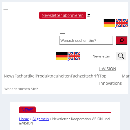
LinkedIn
Newsletter abonnieren
Search
LinkedIn
Newsletter
inVISION
News
Fachartikel
Produktneuheiten
Fachzeitschrift
Top
Mar
Innovations
Search
NEWS
Home
»
Allgemein
»
Newsletter-Kooperation VISION und
inVISION