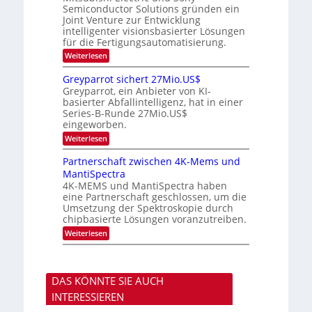
m
e
Semiconductor Solutions gründen ein
-
t
m
K
Joint Venture zur Entwicklung
n
e
t
u
n
intelligenter visionsbasierter Lösungen
d
i
r
H
für die Fertigungsautomatisierung.
n
s
s
a
d
:
Weiterlesen
v
l
e
M
o
b
r
i
n
j
Greyparrot sichert 27Mio.US$
D
t
P
a
Greyparrot, ein Anbieter von KI-
A
s
h
h
basierter Abfallintelligenz, hat in einer
C
u
o
r
H
Series-B-Runde 27Mio.US$
b
t
-
eingeworben.
i
o
I
s
n
:
Weiterlesen
n
h
i
G
d
i
c
r
Partnerschaft zwischen 4K-Mems und
u
E
s
e
s
l
MantiSpectra
H
y
t
e
u
4K-MEMS und MantiSpectra haben
p
r
c
b
eine Partnerschaft geschlossen, um die
a
i
t
r
Umsetzung der Spektroskopie durch
e
r
r
chipbasierte Lösungen voranzutreiben.
z
i
o
u
c
:
Weiterlesen
t
u
P
s
n
a
i
d
r
c
S
t
h
DAS KÖNNTE SIE AUCH
o
n
e
n
e
r
INTERESSIEREN
y
r
t
s
s