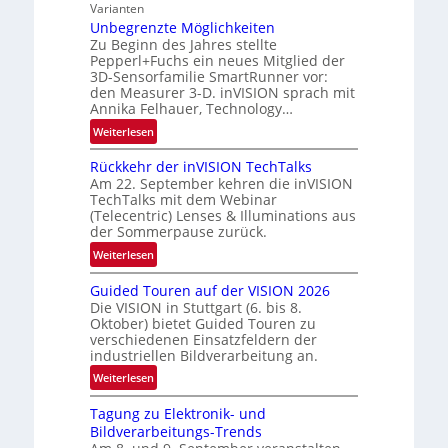
i
g
Varianten
t
e
i
Unbegrenzte Möglichkeiten
r
s
o
Zu Beginn des Jahres stellte
a
-
Pepperl+Fuchs ein neues Mitglied der
n
l
3D-Sensorfamilie SmartRunner vor:
B
N
den Measurer 3-D. inVISION sprach mit
-
e
Annika Felhauer, Technology…
R
w
:
Weiterlesen
u
s
U
n
‘
Rückkehr der inVISION TechTalks
n
d
Am 22. September kehren die inVISION
b
e
TechTalks mit dem Webinar
e
(Telecentric) Lenses & Illuminations aus
g
der Sommerpause zurück.
r
:
Weiterlesen
e
R
n
Guided Touren auf der VISION 2026
ü
z
Die VISION in Stuttgart (6. bis 8.
c
t
Oktober) bietet Guided Touren zu
k
verschiedenen Einsatzfeldern der
e
k
industriellen Bildverarbeitung an.
M
e
:
ö
Weiterlesen
h
G
g
r
Tagung zu Elektronik- und
u
l
d
Bildverarbeitungs-Trends
i
i
e