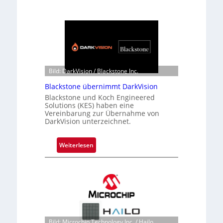
Bild: DarkVision / Blackstone Inc.
Blackstone übernimmt DarkVision
Blackstone und Koch Engineered
Solutions (KES) haben eine
Vereinbarung zur Übernahme von
DarkVision unterzeichnet.
:
Weiterlesen
B
l
a
c
k
s
t
Bild: Microchip Technology Inc. / Hailo