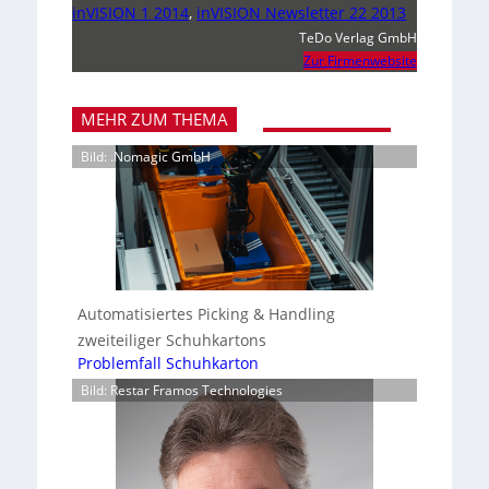
inVISION 1 2014
,
inVISION Newsletter 22 2013
TeDo Verlag GmbH
Zur Firmenwebsite
MEHR ZUM THEMA
Bild: .Nomagic GmbH
Automatisiertes Picking & Handling
zweiteiliger Schuhkartons
Problemfall Schuhkarton
Bild: Restar Framos Technologies