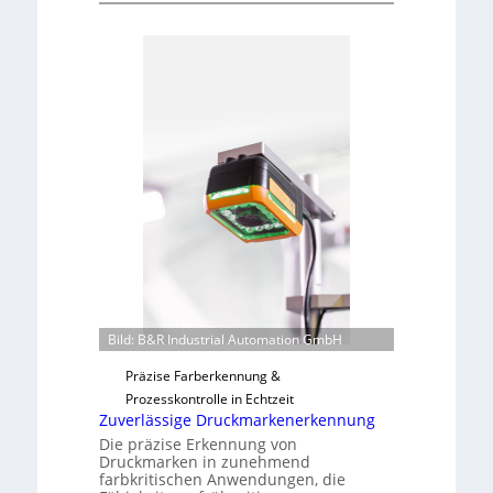
n
Ü
a
b
d
e
a
r
r
n
L
a
a
h
b
m
s
e
b
v
a
o
u
n
t
H
F
a
e
i
Bild: B&R Industrial Automation GmbH
r
l
t
Präzise Farberkennung &
o
i
Prozesskontrolle in Echtzeit
g
Zuverlässige Druckmarkenerkennung
u
Die präzise Erkennung von
n
Druckmarken in zunehmend
farbkritischen Anwendungen, die
g