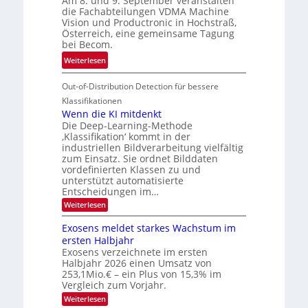
Am 8. und 9. September veranstalten
d
c
r
die Fachabteilungen VDMA Machine
e
h
Vision und Productronic in Hochstraß,
i
d
k
Österreich, eine gemeinsame Tagung
n
T
e
bei Becom.
V
o
i
:
Weiterlesen
I
u
t
T
S
r
e
Out-of-Distribution Detection für bessere
a
I
e
n
g
Klassifikationen
O
n
u
Wenn die KI mitdenkt
N
a
Die Deep-Learning-Methode
n
T
u
‚Klassifikation‘ kommt in der
g
e
industriellen Bildverarbeitung vielfältig
f
z
c
zum Einsatz. Sie ordnet Bilddaten
d
u
h
vordefinierten Klassen zu und
e
E
unterstützt automatisierte
T
r
Entscheidungen im…
l
a
V
e
:
Weiterlesen
l
I
W
k
k
e
S
Exosens meldet starkes Wachstum im
t
s
n
I
ersten Halbjahr
r
n
Exosens verzeichnete im ersten
O
d
o
Halbjahr 2026 einen Umsatz von
i
N
n
e
253,1Mio.€ – ein Plus von 15,3% im
2
K
i
Vergleich zum Vorjahr.
I
0
k
:
Weiterlesen
m
2
E
-