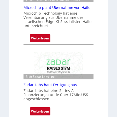
o
Microchip plant Übernahme von Hailo
n
Microchip Technology hat eine
e
Vereinbarung zur Übernahme des
ü
israelischen Edge-KI-Spezialisten Hailo
b
unterzeichnet.
e
r
:
Weiterlesen
n
M
i
i
m
c
m
r
t
o
D
c
a
h
Bild: Zadar Labs, Inc.
r
i
Zadar Labs baut Fertigung aus
k
p
Zadar Labs hat eine Series-A-
V
p
Finanzierungsrunde über 17Mio.US$
i
l
abgeschlossen.
s
a
i
n
:
Weiterlesen
o
t
Z