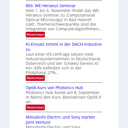
i
6
x
t
869. WE-Heraeus-Seminar
u
o
d
Vom 1. bis 6. November findet das WE-
n
s
e
Heraeus-Seminar zu ‚Computational
e
d
n
Optical Microscopy‘ in Bad Honnef
n
k
B
statt. Themenschwerpunkte sind die
s
t
i
m
Integration von Computeralgorithmen…
e
l
:
Weiterlesen
l
d
8
d
6
v
KI-Einsatz nimmt in der DACH-Industrie
e
9
t
zu
e
.
s
Laut einer IFS-Umfrage setzen viele
r
W
t
Industrieunternehmen in Deutschland,
E
a
a
-
Österreich und der Schweiz bereits KI
r
r
H
ein: 43% befinden sich in der
k
e
b
e
Pilotphase, 27%…
r
s
e
:
Weiterlesen
a
W
i
K
e
a
I
u
t
Optik-Kurs von Photonics Hub
c
-
s
h
Photonics Hub bietet am 8. September
u
E
-
s
in Mainz den Kurs ‚Basiswissen Optik II‘
n
i
S
t
an.
n
e
g
u
s
m
:
Weiterlesen
m
s
a
i
O
i
t
-
n
p
m
Mitsubishi Electric und Sony starten
z
a
t
T
e
Joint Venture
n
r
i
r
r
i
Mitsubishi Electric und Sony
k
s