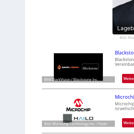
Lageb
Bild: Re
Blackst
Blackston
Vereinba
Weite
Bild: DarkVision / Blackstone Inc.
Microch
Microchi
israelisc
Weite
Bild: Microchip Technology Inc. / Hailo