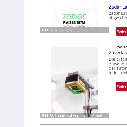
Zadar La
Zadar La
abgeschl
Bild: Zadar Labs, Inc.
Weite
Präzise
Zuverlä
Die präz
Anwendun
der auto
industrie
Weite
Bild: B&R Industrial Automation GmbH