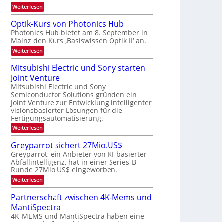
b
a
:
Weiterlesen
W
e
e
K
a
u
I
c
i
Optik-Kurs von Photonics Hub
s
-
h
t
Photonics Hub bietet am 8. September in
-
E
s
S
Mainz den Kurs ‚Basiswissen Optik II‘ an.
i
u
t
e
n
u
:
Weiterlesen
n
m
s
m
O
g
i
a
i
p
Mitsubishi Electric und Sony starten
n
t
m
s
t
a
z
Joint Venture
e
i
-
r
n
r
k
Mitsubishi Electric und Sony
T
i
s
-
Semiconductor Solutions gründen ein
m
t
r
K
Joint Venture zur Entwicklung intelligenter
m
e
u
e
visionsbasierter Lösungen für die
t
n
r
n
i
Fertigungsautomatisierung.
H
s
n
a
d
v
:
Weiterlesen
d
l
o
M
s
e
b
n
i
Greyparrot sichert 27Mio.US$
r
j
P
t
D
a
Greyparrot, ein Anbieter von KI-basierter
h
s
A
h
o
Abfallintelligenz, hat in einer Series-B-
u
C
r
t
Runde 27Mio.US$ eingeworben.
b
H
o
i
:
-
Weiterlesen
n
s
G
I
i
h
r
n
Partnerschaft zwischen 4K-Mems und
c
i
e
d
s
E
MantiSpectra
y
u
H
l
p
s
4K-MEMS und MantiSpectra haben eine
u
e
a
t