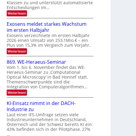
Klassen zu und unterstützt automatisierte
e
T
E
Entscheidungen im…
r
a
l
:
Weiterlesen
V
l
e
W
I
e
k
k
Exosens meldet starkes Wachstum
S
n
s
t
im ersten Halbjahr
n
I
r
d
Exosens verzeichnete im ersten Halbjahr
O
i
2026 einen Umsatz von 253,1Mio.€ – ein
o
e
N
Plus von 15,3% im Vergleich zum Vorjahr.
n
K
2
:
Weiterlesen
I
i
0
E
m
k
x
i
2
869. WE-Heraeus-Seminar
-
o
t
6
Vom 1. bis 6. November findet das WE-
s
d
u
Heraeus-Seminar zu ‚Computational
e
e
n
Optical Microscopy‘ in Bad Honnef statt.
n
n
d
s
k
Themenschwerpunkte sind die
m
t
Integration von Computeralgorithmen…
B
e
i
:
Weiterlesen
l
8
d
l
6
e
KI-Einsatz nimmt in der DACH-
d
9
t
Industrie zu
v
.
s
W
Laut einer IFS-Umfrage setzen viele
t
e
E
a
Industrieunternehmen in Deutschland,
r
-
r
Österreich und der Schweiz bereits KI ein:
H
a
k
43% befinden sich in der Pilotphase, 27%
e
e
r
…
r
s