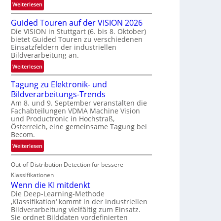
:
Weiterlesen
e
R
n
Guided Touren auf der VISION 2026
ü
z
Die VISION in Stuttgart (6. bis 8. Oktober)
c
t
bietet Guided Touren zu verschiedenen
k
e
Einsatzfeldern der industriellen
k
Bildverarbeitung an.
M
e
ö
:
Weiterlesen
h
g
G
r
l
Tagung zu Elektronik- und
u
d
i
Bildverarbeitungs-Trends
i
e
c
Am 8. und 9. September veranstalten die
d
r
Fachabteilungen VDMA Machine Vision
h
e
i
und Productronic in Hochstraß,
k
d
n
Österreich, eine gemeinsame Tagung bei
e
T
Becom.
V
i
o
I
:
Weiterlesen
t
u
S
T
e
r
I
Out-of-Distribution Detection für bessere
a
n
e
O
g
Klassifikationen
n
N
u
Wenn die KI mitdenkt
a
T
n
Die Deep-Learning-Methode
u
‚Klassifikation‘ kommt in der industriellen
e
g
f
Bildverarbeitung vielfältig zum Einsatz.
c
z
d
Sie ordnet Bilddaten vordefinierten
h
u