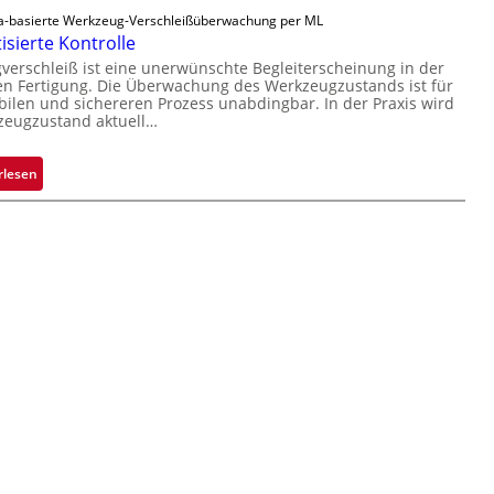
ä
v
t
-basierte Werkzeug-Verschleißüberwachung per ML
s
sierte Kontrolle
o
i
s
n
g
erschleiß ist eine unerwünschte Begleiterscheinung in der
i
n Fertigung. Die Überwachung des Werkzeugzustands ist für
H
u
g
bilen und sichereren Prozess unabdingbar. In der Praxis wird
a
n
e
zeugzustand aktuell…
i
g
D
l
a
r
:
rlesen
o
u
u
A
s
c
u
k
t
m
o
a
m
r
a
k
t
e
i
n
s
e
i
r
e
k
r
e
t
n