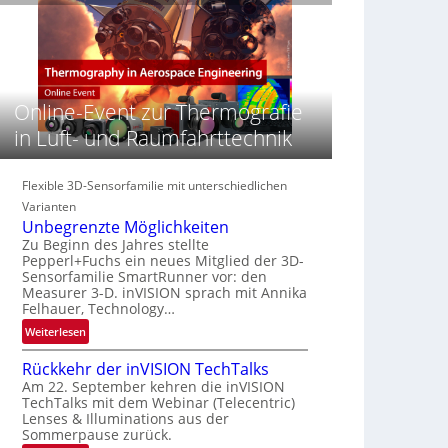
e
n
n
‚
S
z
H
e
i
y
r
n
p
e
E
e
Online-Event zur Thermografie
a
M
r
c
E
in Luft- und Raumfahrttechnik
s
t
A
p
s
-
e
S
Flexible 3D-Sensorfamilie mit unterschiedlichen
R
c
e
e
Varianten
t
r
g
Unbegrenzte Möglichkeiten
r
i
i
Zu Beginn des Jahres stellte
a
Pepperl+Fuchs ein neues Mitglied der 3D-
e
o
l
Sensorfamilie SmartRunner vor: den
s
n
Measurer 3-D. inVISION sprach mit Annika
N
-
Felhauer, Technology…
e
B
w
:
Weiterlesen
-
s
U
R
Rückkehr der inVISION TechTalks
‘
n
u
Am 22. September kehren die inVISION
b
n
TechTalks mit dem Webinar (Telecentric)
e
d
Lenses & Illuminations aus der
g
e
Sommerpause zurück.
r