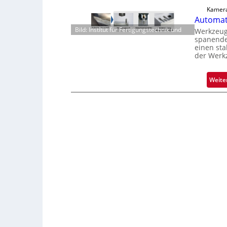
Kamera
Automati
Bild: Institut für Fertigungstechnik und
Werkzeugv
spanende
einen sta
der Werk
Weite