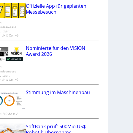
u
Offizielle App für geplanten
n
Messebesuch
d
M
a
ld:
n
andesmesse
t
uttgart
i
mbH & Co. KG
S
p
e
Nominierte für den VISION
c
Award 2026
t
r
a
ld:
andesmesse
uttgart
mbH & Co. KG
Stimmung im Maschinenbau
ld: VDMA e.V.
SoftBank prüft 500Mio.US$
Robotik-Übernahme