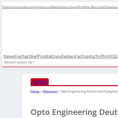
Datenschutzerklärung
Impressum
Marktübersichten
Perfekte Maschine
Downloa
News
Fachartikel
Produktneuheiten
Fachzeitschrift
inVISI
Search
NEWS
Home
»
Allgemein
»
Opto Engineering Deutschland gegrün
Opto Engineering Deu