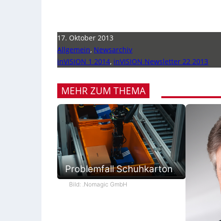
17. Oktober 2013
Allgemein
,
Newsarchiv
inVISION 1 2014
,
inVISION Newsletter 22 2013
MEHR ZUM THEMA
Problemfall Schuhkarton
Bild: .Nomagic GmbH