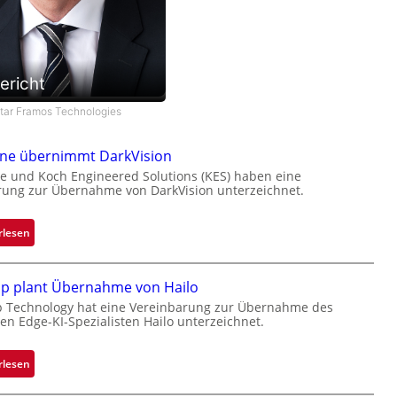
ericht
star Framos Technologies
one übernimmt DarkVision
e und Koch Engineered Solutions (KES) haben eine
rung zur Übernahme von DarkVision unterzeichnet.
:
rlesen
B
l
ip plant Übernahme von Hailo
a
c
p Technology hat eine Vereinbarung zur Übernahme des
hen Edge-KI-Spezialisten Hailo unterzeichnet.
k
s
t
:
rlesen
o
M