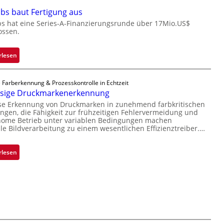
n
i
bs baut Fertigung aus
e
c
ü
bs hat eine Series-A-Finanzierungsrunde über 17Mio.US$
r
ossen.
b
o
e
c
r
h
:
rlesen
n
i
Z
i
p
a
 Farberkennung & Prozesskontrolle in Echtzeit
m
p
d
ssige Druckmarkenerkennung
m
l
a
ise Erkennung von Druckmarken in zunehmend farbkritischen
t
a
r
gen, die Fähigkeit zur frühzeitigen Fehlervermeidung und
D
n
L
nome Betrieb unter variablen Bedingungen machen
a
t
lle Bildverarbeitung zu einem wesentlichen Effizienztreiber.…
a
r
Ü
b
k
b
s
:
rlesen
V
e
b
Z
i
r
a
u
s
n
u
v
i
a
t
e
o
h
F
r
n
m
e
l
e
r