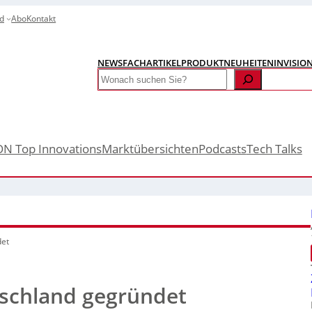
d
Abo
Kontakt
NEWS
FACHARTIKEL
PRODUKTNEUHEITEN
INVISIO
Search
ON Top Innovations
Marktübersichten
Podcasts
Tech Talks
det
tschland gegründet