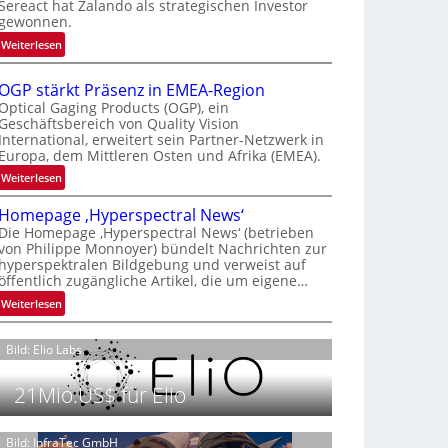
Sereact hat Zalando als strategischen Investor
r
gewonnen.
n
:
Weiterlesen
a
Z
t
a
i
OGP stärkt Präsenz in EMEA-Region
l
o
Optical Gaging Products (OGP), ein
a
Geschäftsbereich von Quality Vision
n
International, erweitert sein Partner-Netzwerk in
n
a
Europa, dem Mittleren Osten und Afrika (EMEA).
d
l
o
:
Weiterlesen
V
b
O
i
Homepage ‚Hyperspectral News‘
e
G
s
Die Homepage ‚Hyperspectral News‘ (betrieben
t
P
i
von Philippe Monnoyer) bündelt Nachrichten zur
e
s
o
hyperspektralen Bildgebung und verweist auf
i
t
n
öffentlich zugängliche Artikel, die um eigene…
l
ä
N
:
Weiterlesen
i
r
i
H
g
k
g
o
t
t
Bild: Elio Labs.
h
m
s
P
t
e
i
r
21Mio.US$ für Elio
2
p
c
ä
0
a
h
s
2
g
Bild: InfraTec GmbH
a
e
6