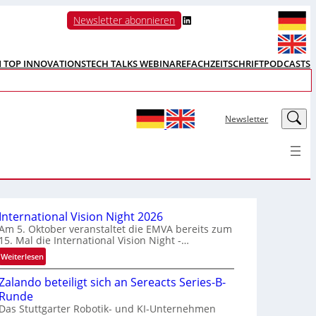
LinkedIn
Newsletter abonnieren
N TOP INNOVATIONS
TECH TALKS WEBINARE
FACHZEITSCHRIFT
PODCASTS
LinkedIn
Newsletter
International Vision Night 2026
Am 5. Oktober veranstaltet die EMVA bereits zum
15. Mal die International Vision Night -…
:
Weiterlesen
I
Zalando beteiligt sich an Sereacts Series-B-
n
Runde
t
Das Stuttgarter Robotik- und KI-Unternehmen
e