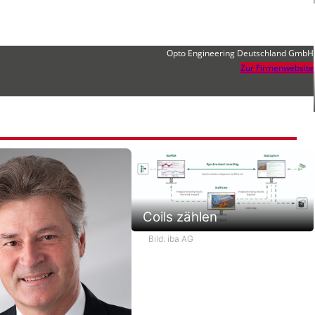
Opto Engineering Deutschland GmbH
Zur Firmenwebsite
Coils zählen
Bild: iba AG