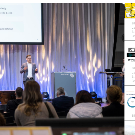
Bi
L
St
G
Bi
L
St
G
Bi