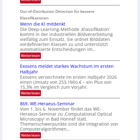
o
i
T
I
u
t
Out-of-Distribution Detection für bessere
a
S
r
e
g
I
Klassifikationen
e
n
u
Wenn die KI mitdenkt
O
n
Die Deep-Learning-Methode ‚Klassifikation‘
n
N
a
kommt in der industriellen Bildverarbeitung
g
T
u
vielfältig zum Einsatz. Sie ordnet Bilddaten
z
e
vordefinierten Klassen zu und unterstützt
f
u
c
automatisierte Entscheidungen im…
d
E
h
:
Weiterlesen
e
l
T
W
r
e
e
a
Exosens meldet starkes Wachstum im ersten
V
n
k
Halbjahr
l
n
I
Exosens verzeichnete im ersten Halbjahr 2026
t
k
d
S
einen Umsatz von 253,1Mio.€ – ein Plus von
i
r
s
e
I
15,3% im Vergleich zum Vorjahr.
o
K
O
:
Weiterlesen
n
I
E
N
m
i
x
869. WE-Heraeus-Seminar
i
2
o
k
t
Vom 1. bis 6. November findet das WE-
0
s
d
-
Heraeus-Seminar zu ‚Computational Optical
e
2
e
u
Microscopy‘ in Bad Honnef statt.
n
n
6
Themenschwerpunkte sind die Integration von
s
n
k
m
Computeralgorithmen…
t
d
e
:
Weiterlesen
B
l
8