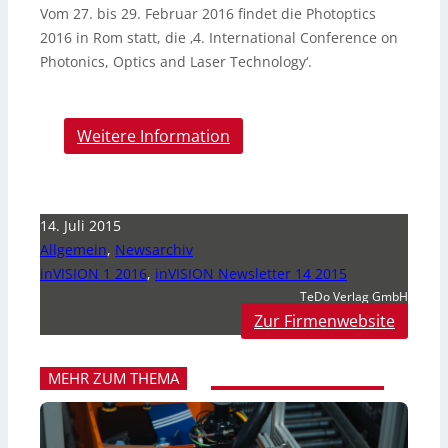
Vom 27. bis 29. Februar 2016 findet die Photoptics
2016 in Rom statt, die ‚4. International Conference on
Photonics, Optics and Laser Technology‘.
Weitere Information
14. Juli 2015
Allgemein
,
Newsarchiv
inVISION 1 2016
,
inVISION Newsletter 14 2015
TeDo Verlag GmbH
Zur Firmenwebsite
MEHR ZUM THEMA