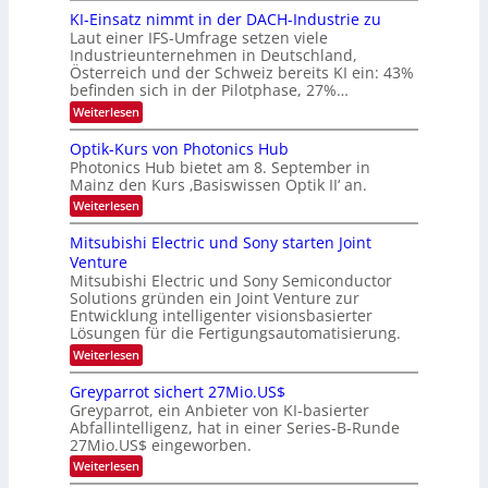
d
i
6
KI-Einsatz nimmt in der DACH-Industrie zu
e
l
9
t
Laut einer IFS-Umfrage setzen viele
.
d
s
Industrieunternehmen in Deutschland,
W
t
v
Österreich und der Schweiz bereits KI ein: 43%
E
a
befinden sich in der Pilotphase, 27%…
-
e
r
H
k
r
:
Weiterlesen
e
e
K
a
r
s
I
Optik-Kurs von Photonics Hub
a
r
W
-
e
Photonics Hub bietet am 8. September in
a
E
b
u
Mainz den Kurs ‚Basiswissen Optik II‘ an.
c
i
e
s
h
n
:
Weiterlesen
-
i
s
s
O
S
t
a
t
p
Mitsubishi Electric und Sony starten Joint
e
u
t
t
u
m
Venture
m
z
i
i
n
i
n
Mitsubishi Electric und Sony Semiconductor
k
n
m
i
Solutions gründen ein Joint Venture zur
-
g
a
e
m
K
Entwicklung intelligenter visionsbasierter
s
r
r
m
u
Lösungen für die Fertigungsautomatisierung.
-
s
t
r
:
t
Weiterlesen
i
s
T
M
e
n
v
r
i
n
d
o
Greyparrot sichert 27Mio.US$
t
H
e
e
n
Greyparrot, ein Anbieter von KI-basierter
s
a
r
P
n
Abfallintelligenz, hat in einer Series-B-Runde
u
l
D
h
d
27Mio.US$ eingeworben.
b
b
A
o
i
j
C
s
t
:
Weiterlesen
s
a
H
o
G