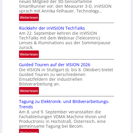
B
neues Mitglied der 3D-Sensorfamilie
w
SmartRunner vor: den Measurer 3-D. inVISION
-
sprach mit Annika Felhauer, Technology…
s
R
‘
:
Weiterlesen
u
U
n
Rückkehr der inVISION TechTalks
n
d
Am 22. September kehren die inVISION
b
e
TechTalks mit dem Webinar (Telecentric)
e
Lenses & Illuminations aus der Sommerpause
g
zurück.
r
:
Weiterlesen
e
R
n
Guided Touren auf der VISION 2026
ü
z
Die VISION in Stuttgart (6. bis 8. Oktober) bietet
c
t
Guided Touren zu verschiedenen
k
Einsatzfeldern der industriellen
e
k
Bildverarbeitung an.
M
e
:
ö
Weiterlesen
h
G
g
r
Tagung zu Elektronik- und Bildverarbeitungs-
u
l
d
Trends
i
i
e
Am 8. und 9. September veranstalten die
d
c
r
Fachabteilungen VDMA Machine Vision und
e
h
Productronic in Hochstraß, Österreich, eine
i
d
k
gemeinsame Tagung bei Becom.
n
T
e
:
Weiterlesen
V