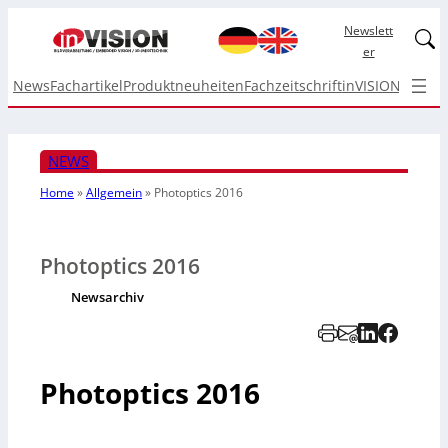
Newslett
Linked
er
News
Fachartikel
Produktneuheiten
Fachzeitschrift
inVISION Top I
NEWS
Home
»
Allgemein
»
Photoptics 2016
Photoptics 2016
Newsarchiv
Photoptics 2016