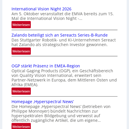
International Vision Night 2026
Am 5. Oktober veranstaltet die EMVA bereits zum 15.
Mal die International Vision Night -…
:
Weiterlesen
I
Zalando beteiligt sich an Sereacts Series-B-Runde
n
Das Stuttgarter Robotik- und KI-Unternehmen Sereact
t
hat Zalando als strategischen Investor gewonnen.
e
:
Weiterlesen
r
Z
n
a
a
OGP stärkt Präsenz in EMEA-Region
l
t
Optical Gaging Products (OGP), ein Geschäftsbereich
a
i
von Quality Vision International, erweitert sein
n
o
Partner-Netzwerk in Europa, dem Mittleren Osten und
d
Afrika (EMEA).
n
o
a
:
Weiterlesen
b
l
O
e
Homepage ‚Hyperspectral News‘
V
G
t
Die Homepage ‚Hyperspectral News‘ (betrieben von
i
P
Philippe Monnoyer) bündelt Nachrichten zur
e
s
s
hyperspektralen Bildgebung und verweist auf
i
i
t
öffentlich zugängliche Artikel, die um eigene…
l
o
ä
:
Weiterlesen
i
n