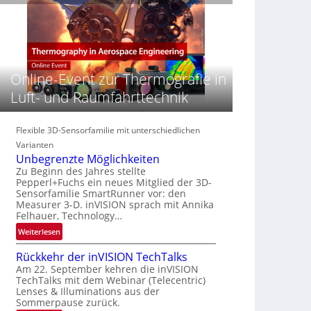
e
n
n
‚
S
z
H
e
i
y
r
n
p
e
E
e
Online-Event zur Thermografie in
a
M
r
c
E
Luft- und Raumfahrttechnik
s
t
A
p
s
-
e
S
R
Flexible 3D-Sensorfamilie mit unterschiedlichen
c
e
e
Varianten
t
r
g
Unbegrenzte Möglichkeiten
r
i
i
Zu Beginn des Jahres stellte
a
e
Pepperl+Fuchs ein neues Mitglied der 3D-
o
l
Sensorfamilie SmartRunner vor: den
s
n
N
Measurer 3-D. inVISION sprach mit Annika
-
Felhauer, Technology…
e
B
w
:
Weiterlesen
-
s
U
R
Rückkehr der inVISION TechTalks
‘
n
u
Am 22. September kehren die inVISION
b
n
TechTalks mit dem Webinar (Telecentric)
e
d
Lenses & Illuminations aus der
g
e
Sommerpause zurück.
r