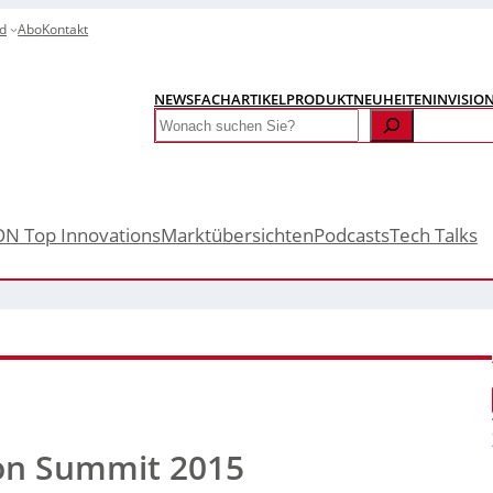
d
Abo
Kontakt
NEWS
FACHARTIKEL
PRODUKTNEUHEITEN
INVISIO
Search
ON Top Innovations
Marktübersichten
Podcasts
Tech Talks
on Summit 2015