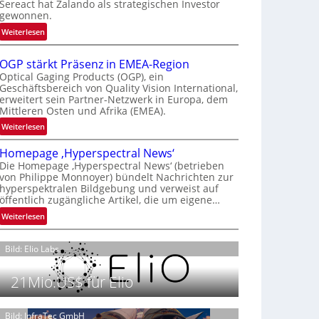
Sereact hat Zalando als strategischen Investor
r
gewonnen.
n
:
Weiterlesen
a
Z
t
a
i
OGP stärkt Präsenz in EMEA-Region
l
o
Optical Gaging Products (OGP), ein
a
Geschäftsbereich von Quality Vision International,
n
erweitert sein Partner-Netzwerk in Europa, dem
n
a
Mittleren Osten und Afrika (EMEA).
d
l
o
:
Weiterlesen
V
b
O
i
Homepage ‚Hyperspectral News‘
e
G
s
Die Homepage ‚Hyperspectral News‘ (betrieben
t
P
i
von Philippe Monnoyer) bündelt Nachrichten zur
e
s
o
hyperspektralen Bildgebung und verweist auf
i
t
n
öffentlich zugängliche Artikel, die um eigene…
l
ä
N
:
Weiterlesen
i
r
i
H
g
k
g
o
t
t
Bild: Elio Labs.
h
m
s
P
t
e
i
r
2
21Mio.US$ für Elio
p
c
ä
0
a
h
s
2
g
Bild: InfraTec GmbH
a
e
6