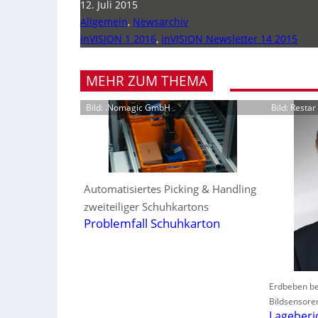
12. Juli 2015
Allgemein
,
Newsarchiv
inVISION 1 2016
,
inVISION Newsletter 14 2015
MEHR ZUM THEMA
Bild: .Nomagic GmbH
Bild: Resta
Automatisiertes Picking & Handling
zweiteiliger Schuhkartons
Problemfall Schuhkarton
Erdbeben be
Bildsensore
Lageberi