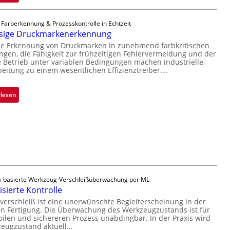
n
i
Z
i
p
a
 Farberkennung & Prozesskontrolle in Echtzeit
m
p
d
ssige Druckmarkenerkennung
m
l
a
se Erkennung von Druckmarken in zunehmend farbkritischen
t
a
r
en, die Fähigkeit zur frühzeitigen Fehlervermeidung und der
D
n
L
Betrieb unter variablen Bedingungen machen industrielle
a
t
a
beitung zu einem wesentlichen Effizienztreiber.…
r
Ü
b
k
b
s
:
rlesen
V
e
b
Z
i
r
a
u
s
n
u
v
i
a
t
e
o
h
F
r
n
m
e
l
e
r
ä
v
t
-basierte Werkzeug-Verschleißüberwachung per ML
s
o
i
sierte Kontrolle
s
n
g
erschleiß ist eine unerwünschte Begleiterscheinung in der
i
 Fertigung. Die Überwachung des Werkzeugzustands ist für
H
u
g
bilen und sichereren Prozess unabdingbar. In der Praxis wird
a
n
e
zeugzustand aktuell…