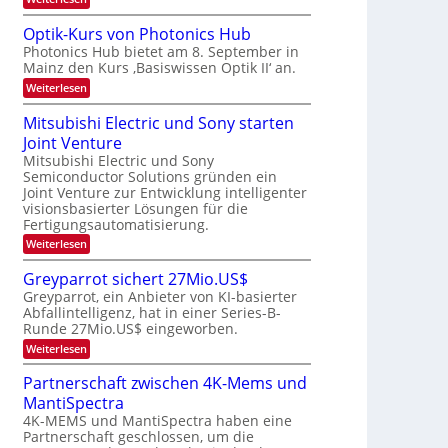
s
b
a
K
W
e
I
e
a
Optik-Kurs von Photonics Hub
u
-
c
i
Photonics Hub bietet am 8. September in
s
E
h
t
Mainz den Kurs ‚Basiswissen Optik II‘ an.
-
i
s
S
n
u
t
:
Weiterlesen
e
s
u
O
n
m
a
m
p
Mitsubishi Electric und Sony starten
g
i
t
i
t
n
z
Joint Venture
m
s
i
a
n
e
k
Mitsubishi Electric und Sony
-
r
i
r
-
Semiconductor Solutions gründen ein
T
m
s
K
Joint Venture zur Entwicklung intelligenter
m
t
u
r
visionsbasierter Lösungen für die
t
e
r
e
i
Fertigungsautomatisierung.
n
s
n
n
H
v
:
Weiterlesen
d
a
o
d
M
e
l
n
i
s
Greyparrot sichert 27Mio.US$
r
b
P
t
D
Greyparrot, ein Anbieter von KI-basierter
j
h
s
A
a
o
Abfallintelligenz, hat in einer Series-B-
u
C
h
t
Runde 27Mio.US$ eingeworben.
b
H
r
o
i
:
-
Weiterlesen
n
s
G
I
i
h
r
n
Partnerschaft zwischen 4K-Mems und
c
i
e
d
s
E
MantiSpectra
y
u
H
l
p
s
4K-MEMS und MantiSpectra haben eine
u
e
a
t
Partnerschaft geschlossen, um die
b
c
r
r