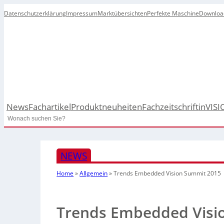
Datenschutzerklärung
Impressum
Marktübersichten
Perfekte Maschine
Downloa
News
Fachartikel
Produktneuheiten
Fachzeitschrift
inVISI
Search
NEWS
Home
»
Allgemein
»
Trends Embedded Vision Summit 2015
Trends Embedded Visi