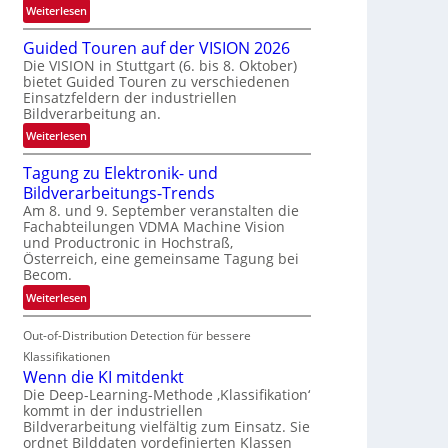
:
Weiterlesen
e
R
n
Guided Touren auf der VISION 2026
ü
z
Die VISION in Stuttgart (6. bis 8. Oktober)
c
t
bietet Guided Touren zu verschiedenen
k
e
Einsatzfeldern der industriellen
k
Bildverarbeitung an.
M
e
ö
:
Weiterlesen
h
g
G
r
l
Tagung zu Elektronik- und
u
d
i
Bildverarbeitungs-Trends
i
e
c
Am 8. und 9. September veranstalten die
d
r
Fachabteilungen VDMA Machine Vision
h
e
i
und Productronic in Hochstraß,
k
d
n
Österreich, eine gemeinsame Tagung bei
e
T
Becom.
V
i
o
I
:
Weiterlesen
t
u
S
T
e
r
I
Out-of-Distribution Detection für bessere
a
n
e
O
g
Klassifikationen
n
N
u
Wenn die KI mitdenkt
a
T
n
Die Deep-Learning-Methode ‚Klassifikation‘
u
kommt in der industriellen
e
g
f
Bildverarbeitung vielfältig zum Einsatz. Sie
c
z
d
ordnet Bilddaten vordefinierten Klassen
h