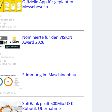
Offizielle App für geplanten
n
Messebesuch
d
M
a
ld:
n
andesmesse
t
uttgart
i
mbH & Co. KG
S
p
e
Nominierte für den VISION
c
t
Award 2026
r
a
ld:
andesmesse
uttgart
mbH & Co. KG
Stimmung im Maschinenbau
ld: VDMA e.V.
SoftBank prüft 500Mio.US$
Robotik-Übernahme