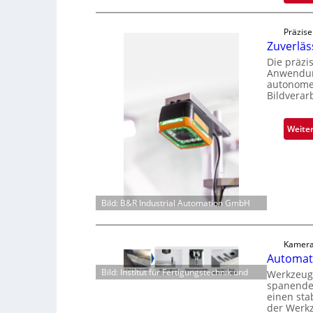
Präzise
Zuverlä
Die präzi
Anwendung
autonome 
Bildverar
Weite
Bild: B&R Industrial Automation GmbH
Kamera
Automati
Bild: Institut für Fertigungstechnik und
Werkzeugv
spanenden
einen sta
der Werk