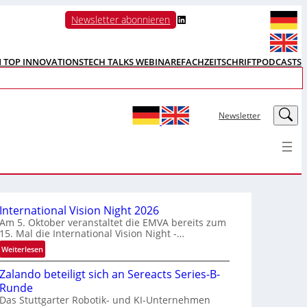
LinkedIn
Newsletter abonnieren
N TOP INNOVATIONS
TECH TALKS WEBINARE
FACHZEITSCHRIFT
PODCASTS
LinkedIn
Newsletter
International Vision Night 2026
Am 5. Oktober veranstaltet die EMVA bereits zum
15. Mal die International Vision Night -…
:
Weiterlesen
I
Zalando beteiligt sich an Sereacts Series-B-
n
Runde
t
Das Stuttgarter Robotik- und KI-Unternehmen
e