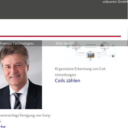
videantis GmbH
r Framos Technologies
Bild: iba AG
KI-gestützte Erkennung von Coil-
Umreifungen
Coils zählen
einträchtigt Fertigung von Sony-
n
cht