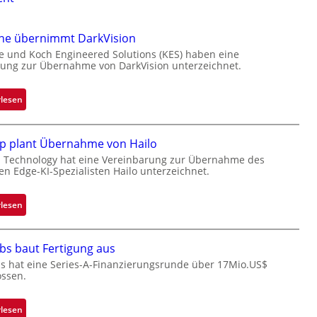
one übernimmt DarkVision
e und Koch Engineered Solutions (KES) haben eine
ung zur Übernahme von DarkVision unterzeichnet.
:
rlesen
B
l
p plant Übernahme von Hailo
a
c
 Technology hat eine Vereinbarung zur Übernahme des
hen Edge-KI-Spezialisten Hailo unterzeichnet.
k
s
t
:
rlesen
o
M
n
i
bs baut Fertigung aus
e
c
ü
r
s hat eine Series-A-Finanzierungsrunde über 17Mio.US$
ossen.
b
o
e
c
r
h
:
rlesen