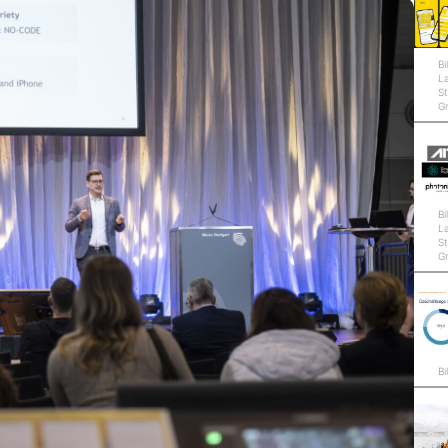
Bi
L
St
G
Bi
L
St
G
Bi