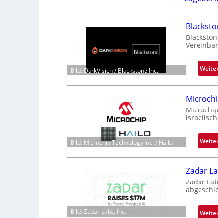
Blackst
Blackston
Vereinbar
Weite
Bild: DarkVision / Blackstone Inc.
Microchi
Microchip
israelisc
Weite
Bild: Microchip Technology Inc. / Hailo
Zadar La
Zadar Lab
abgeschl
Bild: Zadar Labs, Inc.
Weite