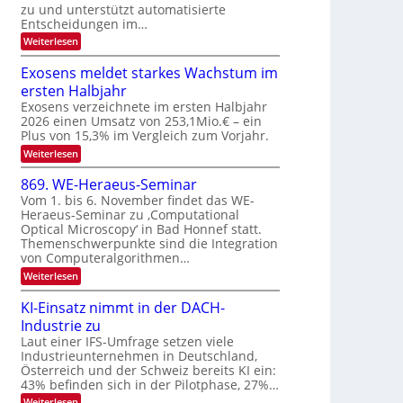
u
zu und unterstützt automatisierte
e
T
E
Entscheidungen im…
r
a
l
:
Weiterlesen
V
l
e
W
I
e
k
k
Exosens meldet starkes Wachstum im
S
n
s
t
ersten Halbjahr
n
I
r
d
Exosens verzeichnete im ersten Halbjahr
O
i
2026 einen Umsatz von 253,1Mio.€ – ein
o
e
N
Plus von 15,3% im Vergleich zum Vorjahr.
n
K
2
:
Weiterlesen
I
i
0
E
m
k
x
i
2
869. WE-Heraeus-Seminar
-
o
t
6
Vom 1. bis 6. November findet das WE-
s
d
u
Heraeus-Seminar zu ‚Computational
e
e
n
Optical Microscopy‘ in Bad Honnef statt.
n
n
d
s
k
Themenschwerpunkte sind die Integration
m
t
von Computeralgorithmen…
B
e
i
:
Weiterlesen
l
8
d
l
6
e
KI-Einsatz nimmt in der DACH-
d
9
t
Industrie zu
v
.
s
W
Laut einer IFS-Umfrage setzen viele
t
e
E
a
Industrieunternehmen in Deutschland,
r
-
r
Österreich und der Schweiz bereits KI ein:
H
a
k
43% befinden sich in der Pilotphase, 27%…
e
e
r
r
:
Weiterlesen