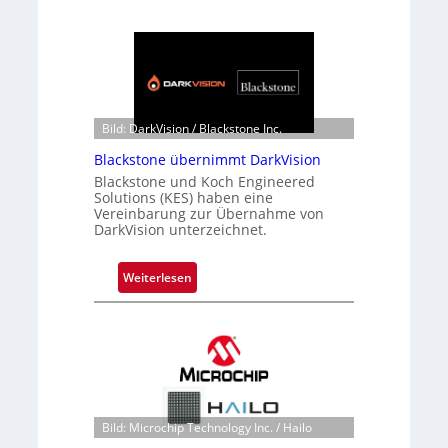
Bild: DarkVision / Blackstone Inc.
Blackstone übernimmt DarkVision
Blackstone und Koch Engineered
Solutions (KES) haben eine
Vereinbarung zur Übernahme von
DarkVision unterzeichnet.
:
Weiterlesen
B
l
a
c
k
s
t
Bild: Microchip Technology Inc. / Hailo
o