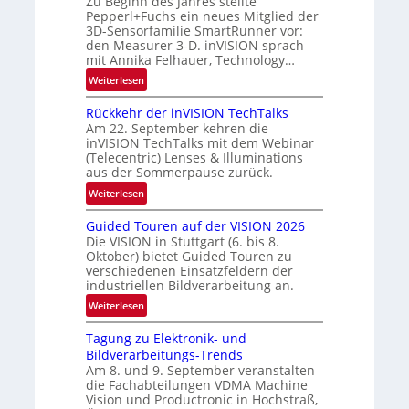
Zu Beginn des Jahres stellte
s
o
a
Pepperl+Fuchs ein neues Mitglied der
-
n
3D-Sensorfamilie SmartRunner vor:
l
B
den Measurer 3-D. inVISION sprach
N
-
mit Annika Felhauer, Technology…
e
R
:
Weiterlesen
w
u
U
s
n
Rückkehr der inVISION TechTalks
n
‘
d
Am 22. September kehren die
b
e
inVISION TechTalks mit dem Webinar
e
(Telecentric) Lenses & Illuminations
g
aus der Sommerpause zurück.
r
:
Weiterlesen
e
R
n
Guided Touren auf der VISION 2026
ü
z
Die VISION in Stuttgart (6. bis 8.
c
t
Oktober) bietet Guided Touren zu
k
verschiedenen Einsatzfeldern der
e
k
industriellen Bildverarbeitung an.
M
e
:
ö
Weiterlesen
h
G
g
r
Tagung zu Elektronik- und
u
l
d
Bildverarbeitungs-Trends
i
i
e
Am 8. und 9. September veranstalten
d
c
r
die Fachabteilungen VDMA Machine
e
h
Vision und Productronic in Hochstraß,
i
d
k