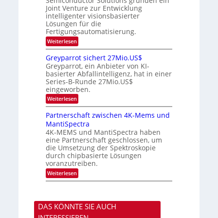
Semiconductor Solutions gründen ein
d
m
H
K
Joint Venture zur Entwicklung
s
t
a
u
intelligenter visionsbasierter
i
l
r
Lösungen für die
n
b
s
Fertigungsautomatisierung.
d
j
v
e
a
o
:
Weiterlesen
r
h
n
M
D
r
P
i
Greyparrot sichert 27Mio.US$
A
h
t
Greyparrot, ein Anbieter von KI-
C
o
s
H
basierter Abfallintelligenz, hat in einer
t
u
-
Series-B-Runde 27Mio.US$
o
b
I
n
eingeworben.
i
n
i
s
:
Weiterlesen
d
c
h
G
u
s
i
r
s
Partnerschaft zwischen 4K-Mems und
H
E
e
t
u
l
MantiSpectra
y
r
b
e
4K-MEMS und MantiSpectra haben
p
i
c
eine Partnerschaft geschlossen, um
a
e
t
r
die Umsetzung der Spektroskopie
z
r
r
u
durch chipbasierte Lösungen
i
o
voranzutreiben.
c
t
u
:
Weiterlesen
s
n
P
i
d
a
c
S
r
h
o
t
e
n
DAS KÖNNTE SIE AUCH
n
r
y
e
t
INTERESSIEREN
s