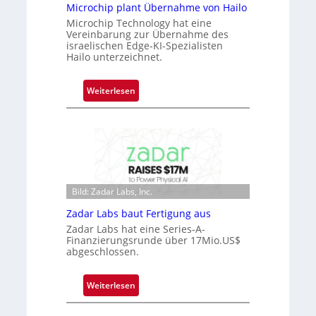
Microchip plant Übernahme von Hailo
n
Microchip Technology hat eine
e
Vereinbarung zur Übernahme des
ü
israelischen Edge-KI-Spezialisten
Hailo unterzeichnet.
b
e
r
:
Weiterlesen
n
M
i
i
m
c
m
r
t
o
D
c
a
Bild: Zadar Labs, Inc.
h
r
i
Zadar Labs baut Fertigung aus
k
p
Zadar Labs hat eine Series-A-
V
p
Finanzierungsrunde über 17Mio.US$
i
abgeschlossen.
l
s
a
i
n
:
Weiterlesen
o
t
Z
n
Ü
a