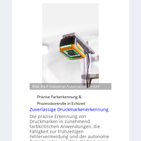
b
d
e
a
r
r
n
L
a
a
h
b
m
s
e
b
v
a
o
u
n
t
H
F
a
e
Bild: B&R Industrial Automation GmbH
i
r
Präzise Farberkennung &
l
t
Prozesskontrolle in Echtzeit
o
i
Zuverlässige Druckmarkenerkennung
g
Die präzise Erkennung von
u
Druckmarken in zunehmend
n
farbkritischen Anwendungen, die
Fähigkeit zur frühzeitigen
g
Fehlervermeidung und der autonome
a