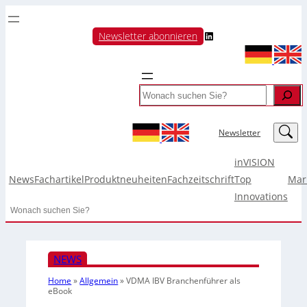
LinkedIn
Newsletter abonnieren
Search
LinkedIn
Newsletter
inVISION
News
Fachartikel
Produktneuheiten
Fachzeitschrift
Top
Mar
Innovations
Search
NEWS
Home
»
Allgemein
»
VDMA IBV Branchenführer als
eBook