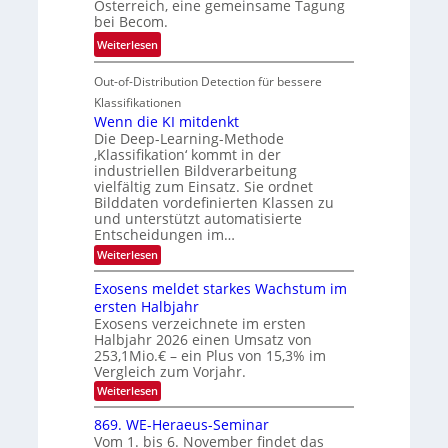
Österreich, eine gemeinsame Tagung
n
T
e
bei Becom.
V
o
i
:
Weiterlesen
I
u
t
T
S
r
e
Out-of-Distribution Detection für bessere
a
I
e
n
g
Klassifikationen
O
n
u
Wenn die KI mitdenkt
N
a
Die Deep-Learning-Methode
n
T
u
‚Klassifikation‘ kommt in der
g
e
industriellen Bildverarbeitung
f
z
c
vielfältig zum Einsatz. Sie ordnet
d
u
h
Bilddaten vordefinierten Klassen zu
e
E
und unterstützt automatisierte
T
r
Entscheidungen im…
l
a
V
e
:
Weiterlesen
l
I
W
k
k
e
S
Exosens meldet starkes Wachstum im
t
s
n
I
ersten Halbjahr
r
n
Exosens verzeichnete im ersten
O
d
o
Halbjahr 2026 einen Umsatz von
i
N
n
e
253,1Mio.€ – ein Plus von 15,3% im
2
K
i
Vergleich zum Vorjahr.
I
0
k
:
Weiterlesen
m
2
E
-
i
6
x
t
869. WE-Heraeus-Seminar
u
o
d
Vom 1. bis 6. November findet das
n
s