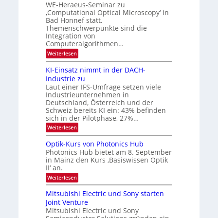
e
WE-Heraeus-Seminar zu
e
d
n
‚Computational Optical Microscopy‘ in
n
k
B
Bad Honnef statt.
s
t
i
m
Themenschwerpunkte sind die
e
l
Integration von
l
Computeralgorithmen…
d
d
v
:
Weiterlesen
e
8
t
e
6
s
KI-Einsatz nimmt in der DACH-
r
9
t
Industrie zu
.
a
a
Laut einer IFS-Umfrage setzen viele
W
r
r
Industrieunternehmen in
E
k
b
-
e
Deutschland, Österreich und der
H
s
e
Schweiz bereits KI ein: 43% befinden
e
W
sich in der Pilotphase, 27%…
i
r
a
t
:
Weiterlesen
a
c
K
e
h
u
I
u
s
Optik-Kurs von Photonics Hub
n
-
s
t
Photonics Hub bietet am 8. September
E
g
-
u
in Mainz den Kurs ‚Basiswissen Optik
i
S
m
s
II‘ an.
n
e
i
-
s
m
m
:
Weiterlesen
a
T
i
e
O
t
n
r
p
r
Mitsubishi Electric und Sony starten
z
a
s
t
e
Joint Venture
n
r
t
i
i
Mitsubishi Electric und Sony
n
e
k
m
n
-