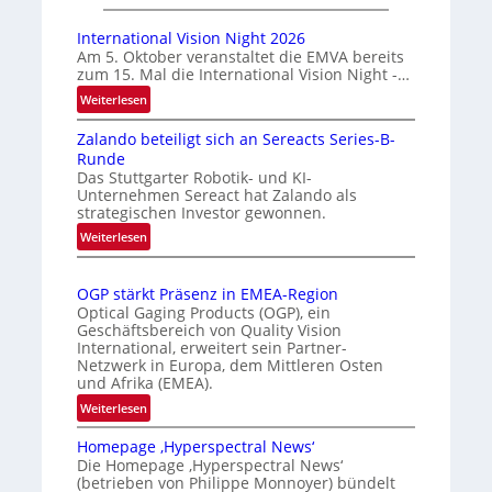
A
k
u
m
International Vision Night 2026
t
a
Am 5. Oktober veranstaltet die EMVA bereits
zum 15. Mal die International Vision Night -…
o
r
m
k
:
Weiterlesen
I
a
e
Zalando beteiligt sich an Sereacts Series-B-
n
t
n
Runde
t
i
e
Das Stuttgarter Robotik- und KI-
e
s
r
Unternehmen Sereact hat Zalando als
r
strategischen Investor gewonnen.
i
k
n
e
:
e
Weiterlesen
a
Z
r
n
t
a
t
n
i
OGP stärkt Präsenz in EMEA-Region
l
e
u
o
Optical Gaging Products (OGP), ein
a
K
n
Geschäftsbereich von Quality Vision
n
n
International, erweitert sein Partner-
a
o
g
d
Netzwerk in Europa, dem Mittleren Osten
l
n
und Afrika (EMEA).
o
V
t
b
:
Weiterlesen
i
r
e
O
s
o
t
Homepage ‚Hyperspectral News‘
G
i
Die Homepage ‚Hyperspectral News‘
e
l
P
o
(betrieben von Philippe Monnoyer) bündelt
i
l
s