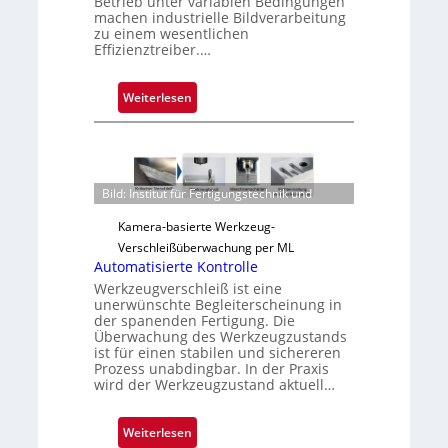
Betrieb unter variablen Bedingungen
u
machen industrielle Bildverarbeitung
s
zu einem wesentlichen
Effizienztreiber.…
:
Weiterlesen
Z
u
v
e
Bild: Institut für Fertigungstechnik und
r
l
Kamera-basierte Werkzeug-
ä
Verschleißüberwachung per ML
s
Automatisierte Kontrolle
s
Werkzeugverschleiß ist eine
unerwünschte Begleiterscheinung in
i
der spanenden Fertigung. Die
g
Überwachung des Werkzeugzustands
e
ist für einen stabilen und sichereren
Prozess unabdingbar. In der Praxis
D
wird der Werkzeugzustand aktuell…
r
u
:
Weiterlesen
c