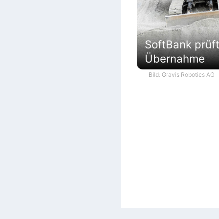
SoftBank prüf
Übernahme
Bild: Gravis Robotics AG