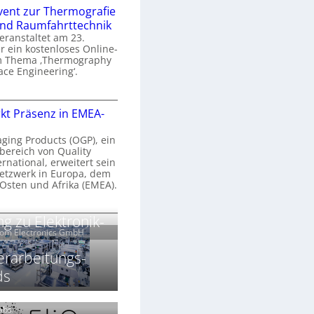
n
e
vent zur Thermografie
 und Raumfahrttechnik
e
H
veranstaltet am 23.
r
 ein kostenloses Online-
y
m Thema ‚Thermography
n
p
ace Engineering‘.
a
e
r
O
s
kt Präsenz in EMEA-
o
n
p
n
e
aging Products (OGP), ein
a
c
bereich von Quality
n
ernational, erweitert sein
V
e
r
etzwerk in Europa, dem
a
 Osten und Afrika (EMEA).
s
E
v
N
O
g zu Elektronik-
o
e
e
G
com Electronics GmbH
n
n
w
P
N
s
s
erarbeitungs-
z
ds
g
u
ä
h
r
r
T
k
Labs.
2
h