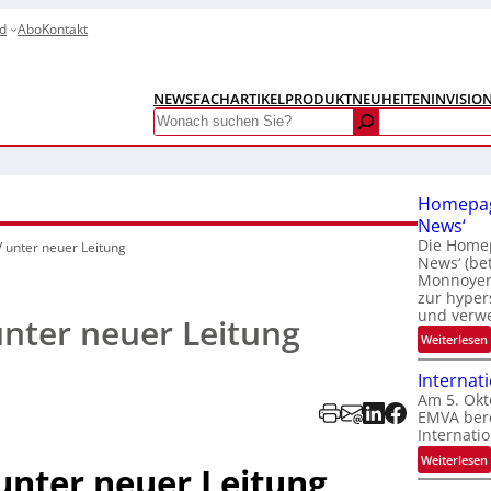
d
Abo
Kontakt
NEWS
FACHARTIKEL
PRODUKTNEUHEITEN
INVISIO
Search
Homepag
News‘
Die Homep
 unter neuer Leitung
News‘ (be
Monnoyer)
zur hyper
und verw
nter neuer Leitung
:
Weiterlesen
Internat
Am 5. Okt
EMVA bere
Internatio
:
Weiterlesen
nter neuer Leitung
I