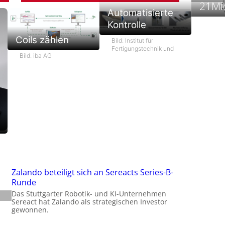
21Mio
t
Automatisierte
Kontrolle
Coils zählen
Bild: Institut für
Fertigungstechnik und
Bild: iba AG
f
i
i
i
-
f
t
-
Zalando beteiligt sich an Sereacts Series-B-
i
Runde
Das Stuttgarter Robotik- und KI-Unternehmen
Sereact hat Zalando als strategischen Investor
gewonnen.