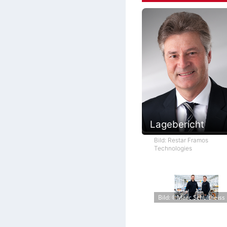
Lagebericht
Bild: Restar Framos
Technologies
Bild: ©Marc Schultheiss