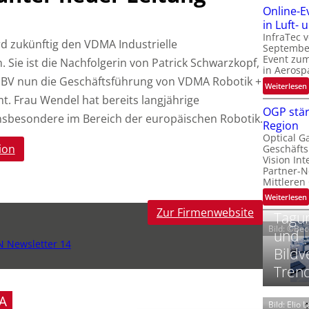
Online-E
t
‚
in Luft-
InfraTec 
rd zukünftig den VDMA Industrielle
September
Event zu
n. Sie ist die Nachfolgerin von Patrick Schwarzkopf,
in Aerosp
 IBV nun die Geschäftsführung von VDMA Robotik +
t
:
Weiterlesen
i
t.
Frau Wendel hat bereits langjährige
OGP stär
nsbesondere im Bereich der europäischen Robotik.
Region
l
Optical G
i
ion
Geschäfts
l
t
Vision Int
Partner-N
i
-
Mittleren
l
:
Weiterlesen
i
Zur Firmenwebsite
Tagun
Bild: ©Be
und
N Newsletter 14
t
Bildv
i
‘
t
Tren
t
A
Bild: Elio 