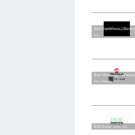
Bild: DarkVision / Blacks
Inc.
Bild: Microchip Technol
Inc. / Hailo
Bild: Zadar Labs, Inc.