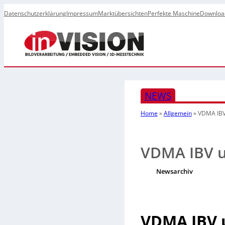
Datenschutzerklärung
Impressum
Marktübersichten
Perfekte Maschine
Downloa
NEWS
Home
»
Allgemein
»
VDMA IBV
VDMA IBV u
Newsarchiv
VDMA IBV u