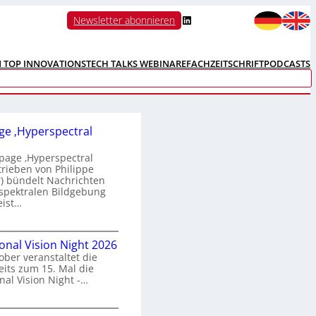
LinkedIn
Newsletter abonnieren
N TOP INNOVATIONS
TECH TALKS WEBINARE
FACHZEITSCHRIFT
PODCASTS
e ‚Hyperspectral
age ‚Hyperspectral
trieben von Philippe
 bündelt Nachrichten
spektralen Bildgebung
eist…
H
ional Vision Night 2026
o
ober veranstaltet die
m
its zum 15. Mal die
e
nal Vision Night -…
p
a
g