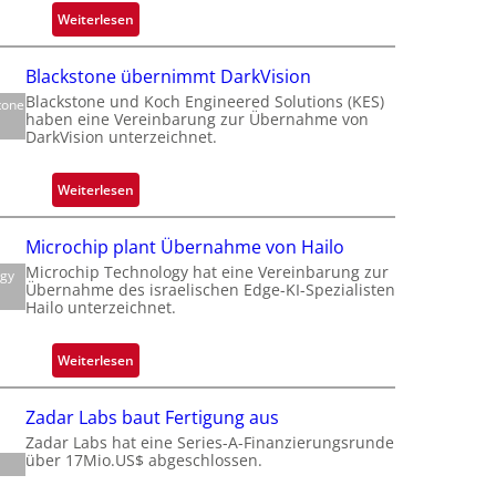
:
Weiterlesen
f
Z
a
Blackstone übernimmt DarkVision
l
Blackstone und Koch Engineered Solutions (KES)
tone
a
t
haben eine Vereinbarung zur Übernahme von
n
t
DarkVision unterzeichnet.
d
o
:
Weiterlesen
b
B
e
l
i
Microchip plant Übernahme von Hailo
t
a
Microchip Technology hat eine Vereinbarung zur
e
ogy
c
Übernahme des israelischen Edge-KI-Spezialisten
i
k
Hailo unterzeichnet.
l
s
i
t
:
Weiterlesen
g
o
M
t
n
i
s
Zadar Labs baut Fertigung aus
e
c
i
Zadar Labs hat eine Series-A-Finanzierungsrunde
ü
r
über 17Mio.US$ abgeschlossen.
c
b
o
h
e