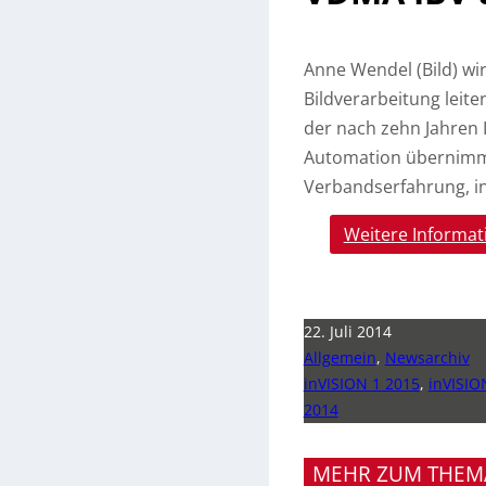
Anne Wendel (Bild) wi
Bildverarbeitung leite
der nach zehn Jahren
Automation übernimm
Verbandserfahrung, i
Weitere Informat
22. Juli 2014
Allgemein
,
Newsarchiv
inVISION 1 2015
,
inVISIO
2014
MEHR ZUM THEM