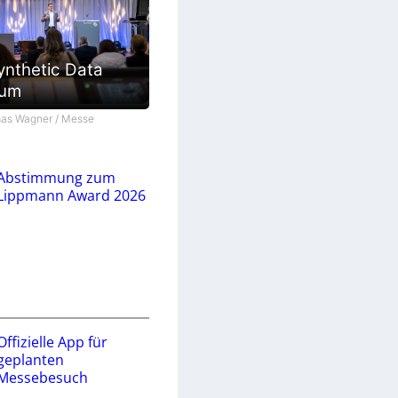
ynthetic Data
ium
as Wagner / Messe
Abstimmung zum
Lippmann Award 2026
Offizielle App für
geplanten
Messebesuch