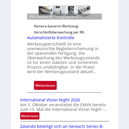
u
v
e
Bild: Institut für Fertigungstechnik und
r
l
Kamera-basierte Werkzeug-
ä
Verschleißüberwachung per ML
s
Automatisierte Kontrolle
s
Werkzeugverschleiß ist eine
unerwünschte Begleiterscheinung in
i
der spanenden Fertigung. Die
g
Überwachung des Werkzeugzustands
e
ist für einen stabilen und sichereren
Prozess unabdingbar. In der Praxis
D
wird der Werkzeugzustand aktuell…
r
u
:
Weiterlesen
c
A
k
u
m
International Vision Night 2026
t
a
Am 5. Oktober veranstaltet die EMVA bereits
zum 15. Mal die International Vision Night -…
o
r
m
k
:
Weiterlesen
I
a
e
Zalando beteiligt sich an Sereacts Series-B-
n
t
n