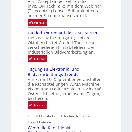
Am 22. September kehren die
b
e
inVISION TechTalks mit dem Webinar
e
(Telecentric) Lenses & Illuminations
g
aus der Sommerpause zurück.
r
:
Weiterlesen
e
R
n
Guided Touren auf der VISION 2026
ü
z
Die VISION in Stuttgart (6. bis 8.
c
t
Oktober) bietet Guided Touren zu
k
verschiedenen Einsatzfeldern der
e
k
industriellen Bildverarbeitung an.
M
e
:
ö
Weiterlesen
h
G
g
r
Tagung zu Elektronik- und
u
l
d
Bildverarbeitungs-Trends
i
i
e
Am 8. und 9. September veranstalten
d
c
r
die Fachabteilungen VDMA Machine
e
h
Vision und Productronic in Hochstraß,
i
d
k
Österreich, eine gemeinsame Tagung
n
T
e
bei Becom.
V
o
i
:
Weiterlesen
I
u
t
T
S
r
e
Out-of-Distribution Detection für bessere
a
I
e
n
g
Klassifikationen
O
n
u
Wenn die KI mitdenkt
N
a