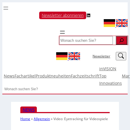
LinkedIn
Newsletter abonnieren
Search
LinkedIn
Newsletter
inVISION
News
Fachartikel
Produktneuheiten
Fachzeitschrift
Top
Mar
Innovations
Search
NEWS
Home
»
Allgemein
»
Video: Eyetracking für Videospiele