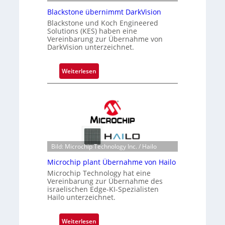
Blackstone übernimmt DarkVision
Blackstone und Koch Engineered
Solutions (KES) haben eine
Vereinbarung zur Übernahme von
DarkVision unterzeichnet.
:
Weiterlesen
B
l
a
c
k
s
t
Bild: Microchip Technology Inc. / Hailo
o
Microchip plant Übernahme von Hailo
n
Microchip Technology hat eine
e
Vereinbarung zur Übernahme des
ü
israelischen Edge-KI-Spezialisten
Hailo unterzeichnet.
b
e
r
:
Weiterlesen