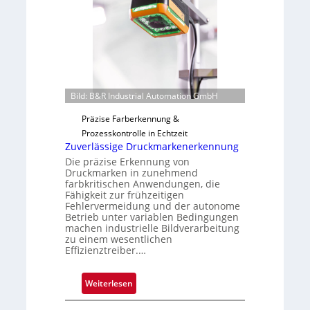
m
s
e
b
v
a
o
u
n
t
H
F
a
e
Bild: B&R Industrial Automation GmbH
i
r
Präzise Farberkennung &
l
t
Prozesskontrolle in Echtzeit
o
i
Zuverlässige Druckmarkenerkennung
g
Die präzise Erkennung von
u
Druckmarken in zunehmend
n
farbkritischen Anwendungen, die
Fähigkeit zur frühzeitigen
g
Fehlervermeidung und der autonome
a
Betrieb unter variablen Bedingungen
u
machen industrielle Bildverarbeitung
s
zu einem wesentlichen
Effizienztreiber.…
:
Weiterlesen
Z