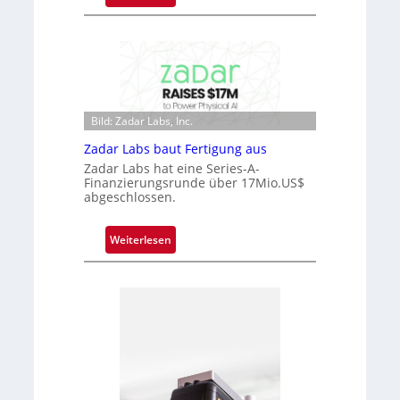
n
M
i
i
m
c
m
r
t
o
D
c
a
Bild: Zadar Labs, Inc.
h
r
i
Zadar Labs baut Fertigung aus
k
p
Zadar Labs hat eine Series-A-
V
p
Finanzierungsrunde über 17Mio.US$
i
abgeschlossen.
l
s
a
i
n
:
Weiterlesen
o
t
Z
n
Ü
a
b
d
e
a
r
r
n
L
a
a
h
b