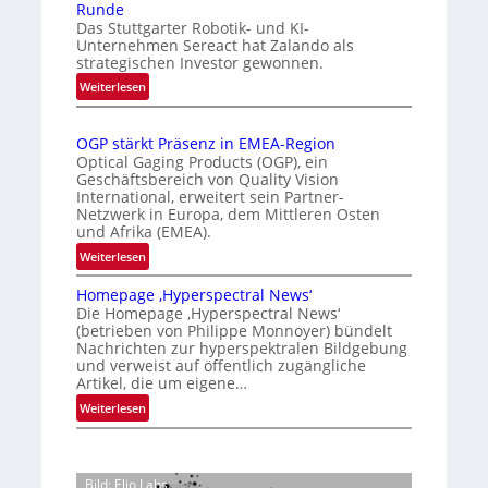
Runde
t
i
e
Das Stuttgarter Robotik- und KI-
e
s
r
Unternehmen Sereact hat Zalando als
r
strategischen Investor gewonnen.
i
k
n
e
:
e
Weiterlesen
a
Z
r
n
t
a
t
n
i
OGP stärkt Präsenz in EMEA-Region
l
e
u
o
Optical Gaging Products (OGP), ein
a
K
n
Geschäftsbereich von Quality Vision
n
n
International, erweitert sein Partner-
a
o
g
d
Netzwerk in Europa, dem Mittleren Osten
l
n
und Afrika (EMEA).
o
V
t
b
:
Weiterlesen
i
r
e
O
s
o
t
Homepage ‚Hyperspectral News‘
G
i
Die Homepage ‚Hyperspectral News‘
e
l
P
o
(betrieben von Philippe Monnoyer) bündelt
i
l
s
n
Nachrichten zur hyperspektralen Bildgebung
l
t
e
N
und verweist auf öffentlich zugängliche
i
ä
Artikel, die um eigene…
i
g
r
g
:
Weiterlesen
t
k
h
H
s
t
t
o
i
P
2
m
c
r
Bild: Elio Labs.
0