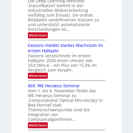
Die Deep-Learning-Methode
n
T
u
‚Klassifikation‘ kommt in der
g
e
industriellen Bildverarbeitung
f
z
c
vielfältig zum Einsatz. Sie ordnet
d
u
h
Bilddaten vordefinierten Klassen zu
e
E
und unterstützt automatisierte
T
r
Entscheidungen im…
l
a
V
e
:
Weiterlesen
l
I
W
k
k
e
S
Exosens meldet starkes Wachstum im
t
s
n
I
ersten Halbjahr
r
n
Exosens verzeichnete im ersten
O
d
o
Halbjahr 2026 einen Umsatz von
i
N
n
e
253,1Mio.€ – ein Plus von 15,3% im
2
K
i
Vergleich zum Vorjahr.
I
0
k
:
Weiterlesen
m
2
E
-
i
6
x
t
869. WE-Heraeus-Seminar
u
o
d
Vom 1. bis 6. November findet das
n
s
e
WE-Heraeus-Seminar zu
e
d
n
‚Computational Optical Microscopy‘ in
n
k
B
Bad Honnef statt.
s
t
i
m
Themenschwerpunkte sind die
e
l
Integration von
l
Computeralgorithmen…
d
d
v
:
Weiterlesen
e
8
t
e