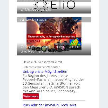
e
h
ä
2
p
a
s
21Mio.US$ für Elio
6
a
n
e
g
S
n
e
Bild: InfraTec GmbH
e
z
‚
r
i
H
e
n
y
a
E
p
c
M
e
t
E
Online-Event zur Thermografie in Luft-
r
s
A
und Raumfahrttechnik
s
S
-
p
e
R
e
Flexible 3D-Sensorfamilie mit
r
e
c
unterschiedlichen Varianten
i
g
t
Unbegrenzte Möglichkeiten
e
i
r
Zu Beginn des Jahres stellte
s
o
a
Pepperl+Fuchs ein neues Mitglied der
-
n
3D-Sensorfamilie SmartRunner vor:
l
B
den Measurer 3-D. inVISION sprach
N
-
mit Annika Felhauer, Technology…
e
R
:
Weiterlesen
w
u
U
s
n
Rückkehr der inVISION TechTalks
n
‘
d