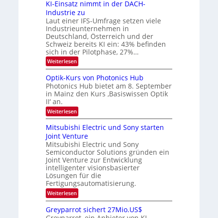
6
s
KI-Einsatz nimmt in der DACH-
r
9
t
Industrie zu
.
a
a
Laut einer IFS-Umfrage setzen viele
W
r
r
Industrieunternehmen in
E
k
b
-
e
Deutschland, Österreich und der
H
s
e
Schweiz bereits KI ein: 43% befinden
e
W
sich in der Pilotphase, 27%…
i
r
a
t
:
Weiterlesen
a
c
K
e
h
u
I
u
s
Optik-Kurs von Photonics Hub
n
-
s
t
Photonics Hub bietet am 8. September
E
g
-
u
in Mainz den Kurs ‚Basiswissen Optik
i
S
m
s
II‘ an.
n
e
i
-
s
m
m
:
Weiterlesen
a
T
i
e
O
t
n
r
p
r
Mitsubishi Electric und Sony starten
z
a
s
t
e
Joint Venture
n
r
t
i
i
Mitsubishi Electric und Sony
n
e
k
m
n
Semiconductor Solutions gründen ein
-
d
m
H
K
Joint Venture zur Entwicklung
s
t
a
u
intelligenter visionsbasierter
i
l
r
Lösungen für die
n
b
s
Fertigungsautomatisierung.
d
j
v
e
a
o
:
Weiterlesen
r
h
n
M
D
r
P
i
Greyparrot sichert 27Mio.US$
A
h
t
Greyparrot, ein Anbieter von KI-
C