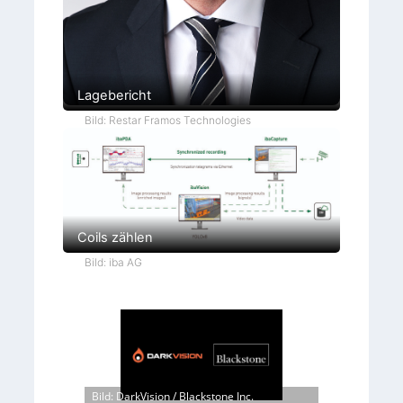
Lagebericht
Bild: Restar Framos Technologies
Coils zählen
Bild: iba AG
Bild: DarkVision / Blackstone Inc.