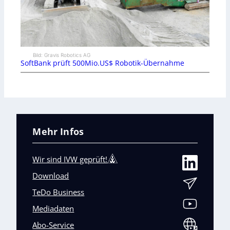
Bild: Gravis Robotics AG
SoftBank prüft 500Mio.US$ Robotik-Übernahme
Mehr Infos
Wir sind IVW geprüft!
Download
TeDo Business
Mediadaten
Abo-Service