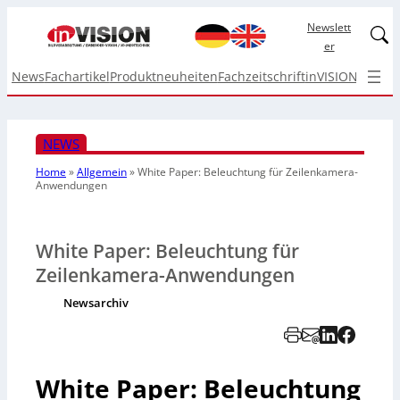
Newslett
Linked
er
News
Fachartikel
Produktneuheiten
Fachzeitschrift
inVISION Top I
NEWS
Home
»
Allgemein
»
White Paper: Beleuchtung für Zeilenkamera-
Anwendungen
White Paper: Beleuchtung für
Zeilenkamera-Anwendungen
Newsarchiv
White Paper: Beleuchtung