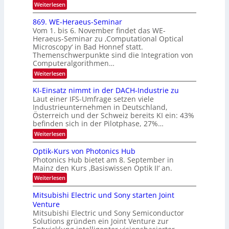
O
:
Weiterlesen
n
I
E
N
m
i
x
869. WE-Heraeus-Seminar
i
2
o
k
t
Vom 1. bis 6. November findet das WE-
0
s
d
-
Heraeus-Seminar zu ‚Computational Optical
e
2
e
u
Microscopy‘ in Bad Honnef statt.
n
n
6
Themenschwerpunkte sind die Integration von
s
n
k
m
Computeralgorithmen…
t
d
e
:
Weiterlesen
B
l
8
d
i
6
KI-Einsatz nimmt in der DACH-Industrie zu
e
l
9
t
Laut einer IFS-Umfrage setzen viele
.
d
s
Industrieunternehmen in Deutschland,
W
t
v
Österreich und der Schweiz bereits KI ein: 43%
E
a
befinden sich in der Pilotphase, 27%…
-
e
r
H
k
r
:
Weiterlesen
e
e
K
a
r
s
I
Optik-Kurs von Photonics Hub
a
r
W
-
e
Photonics Hub bietet am 8. September in
a
E
b
u
Mainz den Kurs ‚Basiswissen Optik II‘ an.
c
i
e
s
h
n
:
Weiterlesen
-
i
s
s
O
S
t
a
t
p
Mitsubishi Electric und Sony starten Joint
e
u
t
t
u
m
Venture
m
z
i
i
n
i
n
Mitsubishi Electric und Sony Semiconductor
k
n
m
i
Solutions gründen ein Joint Venture zur
-
g
a
e
m
K