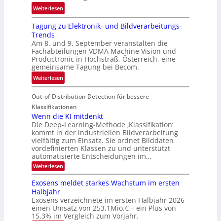
e
:
ö
Weiterlesen
h
G
g
r
Tagung zu Elektronik- und Bildverarbeitungs-
u
l
d
Trends
i
i
e
Am 8. und 9. September veranstalten die
d
c
r
Fachabteilungen VDMA Machine Vision und
e
h
Productronic in Hochstraß, Österreich, eine
i
d
k
gemeinsame Tagung bei Becom.
n
T
e
:
Weiterlesen
V
o
i
T
I
u
t
Out-of-Distribution Detection für bessere
a
S
r
e
g
I
Klassifikationen
e
n
u
Wenn die KI mitdenkt
O
n
Die Deep-Learning-Methode ‚Klassifikation‘
n
N
a
kommt in der industriellen Bildverarbeitung
g
T
u
vielfältig zum Einsatz. Sie ordnet Bilddaten
z
e
vordefinierten Klassen zu und unterstützt
f
u
c
automatisierte Entscheidungen im…
d
E
h
:
Weiterlesen
e
l
T
W
r
e
e
a
Exosens meldet starkes Wachstum im ersten
V
n
k
Halbjahr
l
n
I
Exosens verzeichnete im ersten Halbjahr 2026
t
k
d
S
einen Umsatz von 253,1Mio.€ – ein Plus von
i
r
s
e
I
15,3% im Vergleich zum Vorjahr.
o
K