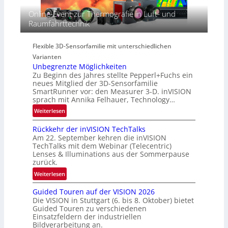
p
s
-
Online-Event zur Thermografie in Luft- und
e
S
R
Raumfahrttechnik
c
e
e
t
r
g
r
i
Flexible 3D-Sensorfamilie mit unterschiedlichen
i
a
e
Varianten
o
l
s
Unbegrenzte Möglichkeiten
n
N
-
Zu Beginn des Jahres stellte Pepperl+Fuchs ein
e
B
neues Mitglied der 3D-Sensorfamilie
w
SmartRunner vor: den Measurer 3-D. inVISION
-
sprach mit Annika Felhauer, Technology…
s
R
‘
:
Weiterlesen
u
U
n
Rückkehr der inVISION TechTalks
n
d
Am 22. September kehren die inVISION
b
e
TechTalks mit dem Webinar (Telecentric)
e
Lenses & Illuminations aus der Sommerpause
g
zurück.
r
:
Weiterlesen
e
R
n
Guided Touren auf der VISION 2026
ü
z
Die VISION in Stuttgart (6. bis 8. Oktober) bietet
c
t
Guided Touren zu verschiedenen
k
Einsatzfeldern der industriellen
e
k
Bildverarbeitung an.
M