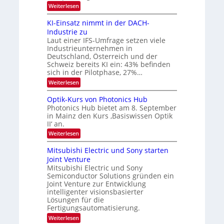
v
:
Weiterlesen
e
8
t
e
6
s
KI-Einsatz nimmt in der DACH-
r
9
t
Industrie zu
.
a
a
Laut einer IFS-Umfrage setzen viele
W
r
r
Industrieunternehmen in
E
k
b
-
e
Deutschland, Österreich und der
H
s
e
Schweiz bereits KI ein: 43% befinden
e
W
sich in der Pilotphase, 27%…
i
r
a
t
:
Weiterlesen
a
c
K
e
h
u
I
u
s
Optik-Kurs von Photonics Hub
n
-
s
t
Photonics Hub bietet am 8. September
E
g
-
u
in Mainz den Kurs ‚Basiswissen Optik
i
S
m
s
II‘ an.
n
e
i
-
s
m
m
:
Weiterlesen
a
T
i
e
O
t
n
r
p
r
Mitsubishi Electric und Sony starten
z
a
s
t
e
Joint Venture
n
r
t
i
i
Mitsubishi Electric und Sony
n
e
k
m
n
Semiconductor Solutions gründen ein
-
d
m
H
K
Joint Venture zur Entwicklung
s
t
a
u
intelligenter visionsbasierter
i
l
r
Lösungen für die
n
b
s
Fertigungsautomatisierung.
d
j
v
e
a
o
:
Weiterlesen
r
h
n