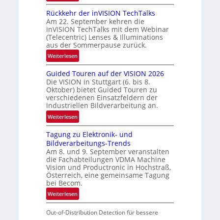
u
U
s
n
Rückkehr der inVISION TechTalks
n
‘
d
Am 22. September kehren die
b
e
inVISION TechTalks mit dem Webinar
e
(Telecentric) Lenses & Illuminations
g
aus der Sommerpause zurück.
r
:
Weiterlesen
e
R
n
Guided Touren auf der VISION 2026
ü
z
Die VISION in Stuttgart (6. bis 8.
c
t
Oktober) bietet Guided Touren zu
k
verschiedenen Einsatzfeldern der
e
k
industriellen Bildverarbeitung an.
M
e
:
ö
Weiterlesen
h
G
g
r
Tagung zu Elektronik- und
u
l
d
Bildverarbeitungs-Trends
i
i
e
Am 8. und 9. September veranstalten
d
c
r
die Fachabteilungen VDMA Machine
e
h
Vision und Productronic in Hochstraß,
i
d
k
Österreich, eine gemeinsame Tagung
n
T
e
bei Becom.
V
o
i
:
Weiterlesen
I
u
t
T
S
r
e
Out-of-Distribution Detection für bessere
a
I
e
n