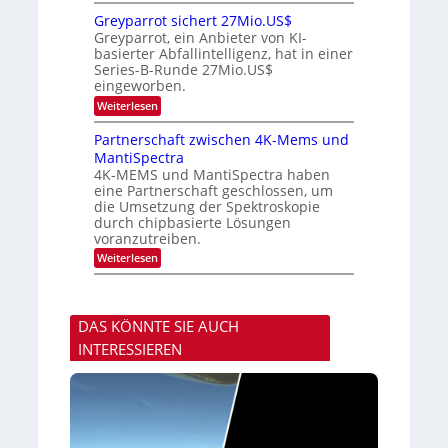
M
D
r
P
i
Greyparrot sichert 27Mio.US$
A
h
t
Greyparrot, ein Anbieter von KI-
C
o
s
H
basierter Abfallintelligenz, hat in einer
t
u
-
Series-B-Runde 27Mio.US$
o
b
I
n
eingeworben.
i
n
i
s
:
Weiterlesen
d
c
h
G
u
s
i
r
s
Partnerschaft zwischen 4K-Mems und
H
E
e
t
u
l
MantiSpectra
y
r
b
e
4K-MEMS und MantiSpectra haben
p
i
c
eine Partnerschaft geschlossen, um
a
e
t
r
die Umsetzung der Spektroskopie
z
r
r
u
durch chipbasierte Lösungen
i
o
voranzutreiben.
c
t
u
:
Weiterlesen
s
n
P
i
d
a
c
S
r
h
o
t
e
n
DAS KÖNNTE SIE AUCH
n
r
y
e
t
INTERESSIEREN
s
r
2
t
s
7
a
c
M
r
h
i
t
a
o
e
f
.
n
t
U