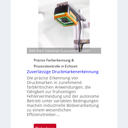
a
a
h
b
m
s
e
b
v
a
o
u
n
t
H
F
a
e
Bild: B&R Industrial Automation GmbH
i
r
Präzise Farberkennung &
l
t
Prozesskontrolle in Echtzeit
o
i
Zuverlässige Druckmarkenerkennung
g
Die präzise Erkennung von
u
Druckmarken in zunehmend
n
farbkritischen Anwendungen, die
Fähigkeit zur frühzeitigen
g
Fehlervermeidung und der autonome
a
Betrieb unter variablen Bedingungen
u
machen industrielle Bildverarbeitung
s
zu einem wesentlichen
Effizienztreiber.…
: