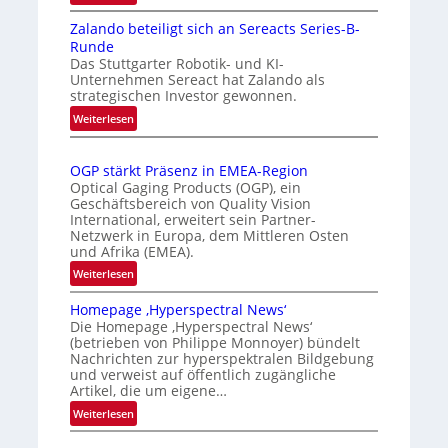
I
a
e
Zalando beteiligt sich an Sereacts Series-B-
n
t
n
Runde
t
i
e
Das Stuttgarter Robotik- und KI-
e
s
r
Unternehmen Sereact hat Zalando als
r
strategischen Investor gewonnen.
i
k
n
e
:
e
Weiterlesen
a
Z
r
n
t
a
t
n
i
OGP stärkt Präsenz in EMEA-Region
l
e
u
o
Optical Gaging Products (OGP), ein
a
K
n
Geschäftsbereich von Quality Vision
n
n
International, erweitert sein Partner-
a
o
g
d
Netzwerk in Europa, dem Mittleren Osten
l
n
und Afrika (EMEA).
o
V
t
b
:
Weiterlesen
i
r
e
O
s
o
t
Homepage ‚Hyperspectral News‘
G
i
Die Homepage ‚Hyperspectral News‘
e
l
P
o
(betrieben von Philippe Monnoyer) bündelt
i
l
s
n
Nachrichten zur hyperspektralen Bildgebung
l
t
e
N
und verweist auf öffentlich zugängliche
i
ä
Artikel, die um eigene…
i
g
r
g
:
Weiterlesen
t
k
h
H
s
t
t