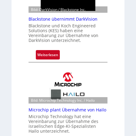
Bild: DarkVision / Blackstone Inc.
Blackstone übernimmt DarkVision
Blackstone und Koch Engineered
Solutions (KES) haben eine
Vereinbarung zur Übernahme von
DarkVision unterzeichnet.
:
Weiterlesen
B
l
a
c
k
s
t
Bild: Microchip Technology Inc. / Hailo
o
Microchip plant Übernahme von Hailo
n
Microchip Technology hat eine
e
Vereinbarung zur Übernahme des
ü
israelischen Edge-KI-Spezialisten
Hailo unterzeichnet.
b