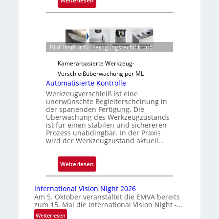
Weiterlesen
Z
u
v
e
Bild: Institut für Fertigungstechnik und
r
l
Kamera-basierte Werkzeug-
ä
Verschleißüberwachung per ML
s
Automatisierte Kontrolle
s
Werkzeugverschleiß ist eine
unerwünschte Begleiterscheinung in
i
der spanenden Fertigung. Die
g
Überwachung des Werkzeugzustands
e
ist für einen stabilen und sichereren
Prozess unabdingbar. In der Praxis
D
wird der Werkzeugzustand aktuell…
r
u
:
Weiterlesen
c
A
k
u
m
International Vision Night 2026
t
a
Am 5. Oktober veranstaltet die EMVA bereits
zum 15. Mal die International Vision Night -…
o
r
m
k
:
Weiterlesen