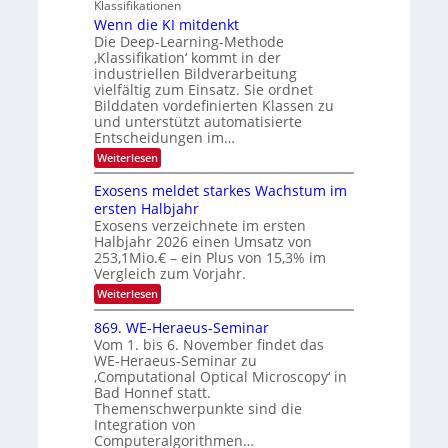
g
Klassifikationen
O
n
u
Wenn die KI mitdenkt
N
a
Die Deep-Learning-Methode
n
T
u
‚Klassifikation‘ kommt in der
g
e
industriellen Bildverarbeitung
f
z
c
vielfältig zum Einsatz. Sie ordnet
d
u
h
Bilddaten vordefinierten Klassen zu
e
E
und unterstützt automatisierte
T
r
Entscheidungen im…
l
a
V
e
:
Weiterlesen
l
I
W
k
k
e
S
Exosens meldet starkes Wachstum im
t
s
n
I
ersten Halbjahr
r
n
Exosens verzeichnete im ersten
O
d
o
Halbjahr 2026 einen Umsatz von
i
N
n
e
253,1Mio.€ – ein Plus von 15,3% im
2
K
i
Vergleich zum Vorjahr.
I
0
k
:
Weiterlesen
m
2
E
-
i
6
x
t
869. WE-Heraeus-Seminar
u
o
d
Vom 1. bis 6. November findet das
n
s
e
WE-Heraeus-Seminar zu
e
d
n
‚Computational Optical Microscopy‘ in
n
k
B
Bad Honnef statt.
s
t
i
m
Themenschwerpunkte sind die
e
l
Integration von
l
Computeralgorithmen…
d
d