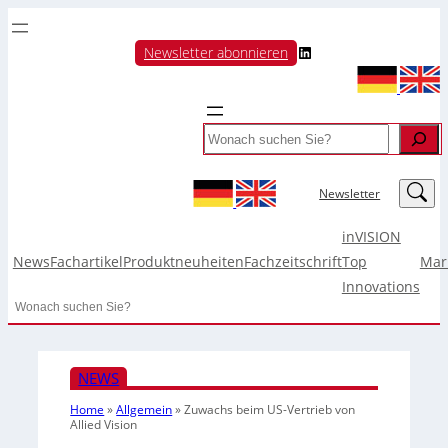
LinkedIn
Newsletter abonnieren
Search
LinkedIn
Newsletter
inVISION
News
Fachartikel
Produktneuheiten
Fachzeitschrift
Top
Mar
Innovations
Search
NEWS
Home
»
Allgemein
»
Zuwachs beim US-Vertrieb von
Allied Vision