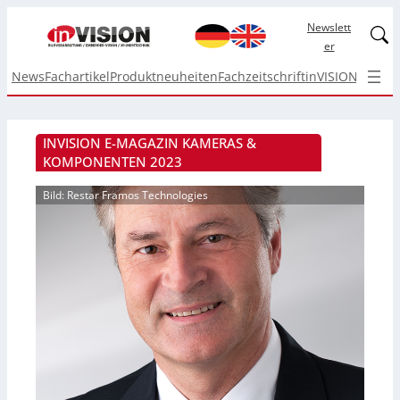
Newslett
Linked
er
News
Fachartikel
Produktneuheiten
Fachzeitschrift
inVISION Top I
INVISION E-MAGAZIN KAMERAS &
KOMPONENTEN 2023
Bild: Restar Framos Technologies