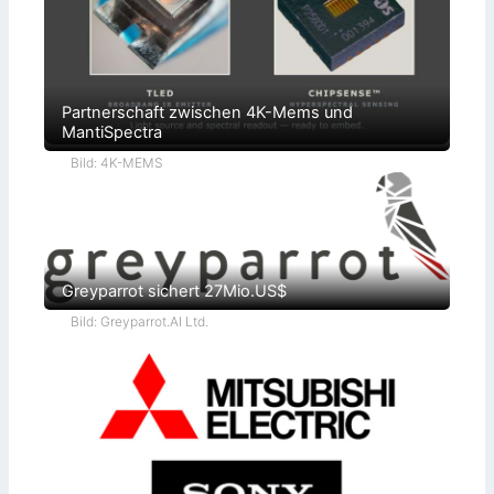
Partnerschaft zwischen 4K-Mems und
MantiSpectra
Bild: 4K-MEMS
Greyparrot sichert 27Mio.US$
Bild: Greyparrot.AI Ltd.