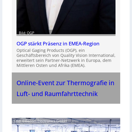
Bild: OGP
OGP stärkt Präsenz in EMEA-Region
Optical Gaging Products (OGP), ein
Geschäftsbereich von Quality Vision International,
erweitert sein Partner-Netzwerk in Europa, dem
Mittleren Osten und Afrika (EMEA).
Online-Event zur Thermografie in
Luft- und Raumfahrttechnik
Bild: ©Becom Electronics GmbH