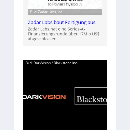
Bild: Zadar Labs, Inc.
Zadar Labs baut Fertigung aus
Zadar Labs hat eine Series-A-
Finanzierungsrunde über 17Mio.US$
abgeschlossen.
Bild: DarkVision / Blackstone Inc.