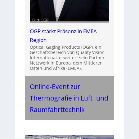
Bild: OGP
OGP stärkt Präsenz in EMEA-
Region
Optical Gaging Products (OGP), ein
Geschäftsbereich von Quality Vision
International, erweitert sein Partner-
Netzwerk in Europa, dem Mittleren
Osten und Afrika (EMEA).
Online-Event zur
Thermografie in Luft- und
Raumfahrttechnik
Bild: ©Becom Electronics GmbH