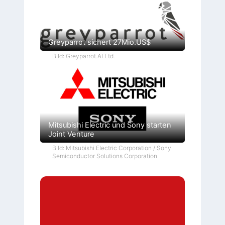
Greyparrot sichert 27Mio.US$
Bild: Greyparrot.AI Ltd.
Mitsubishi Electric und Sony starten
Joint Venture
Bild: Mitsubishi Electric Corporation / Sony
Semiconductor Solutions Corporation