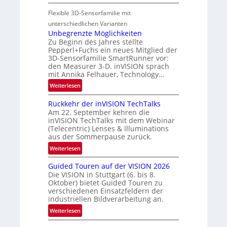
-
P
i
u
Flexible 3D-Sensorfamilie mit
a
o
n
r
n
unterschiedlichen Varianten
d
t
Unbegrenzte Möglichkeiten
R
Zu Beginn des Jahres stellte
n
a
Pepperl+Fuchs ein neues Mitglied der
e
3D-Sensorfamilie SmartRunner vor:
u
r
den Measurer 3-D. inVISION sprach
m
s
mit Annika Felhauer, Technology…
f
c
:
Weiterlesen
a
h
U
h
a
Rückkehr der inVISION TechTalks
n
r
f
Am 22. September kehren die
b
t
t
inVISION TechTalks mit dem Webinar
e
t
(Telecentric) Lenses & Illuminations
z
g
e
aus der Sommerpause zurück.
w
r
c
i
:
Weiterlesen
e
h
s
R
n
n
Guided Touren auf der VISION 2026
c
ü
z
i
Die VISION in Stuttgart (6. bis 8.
h
c
t
Oktober) bietet Guided Touren zu
k
e
k
verschiedenen Einsatzfeldern der
e
n
k
industriellen Bildverarbeitung an.
M
4
e
:
ö
Weiterlesen
K
h
G
g
-
r