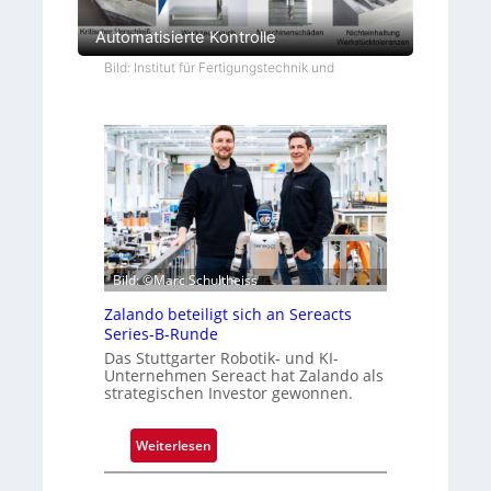
Automatisierte Kontrolle
Bild: Institut für Fertigungstechnik und
Bild: ©Marc Schultheiss
Zalando beteiligt sich an Sereacts
Series-B-Runde
Das Stuttgarter Robotik- und KI-
Unternehmen Sereact hat Zalando als
strategischen Investor gewonnen.
:
Weiterlesen
Z
a