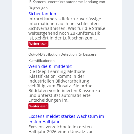
IR-Kamera unterstützt autonome Landung von
u
l
M
d
i
i
Flugzeugen
e
e
d
c
Sicher landen
m
r
Infrarotkameras liefern zuverlässige
e
h
s
i
Informationen auch bei schlechten
d
k
u
n
Sichtverhältnissen. Was für die Straße
T
e
weitestgehend noch Zukunftsmusik
n
V
o
i
ist, gehört in der Luft schon zum…
d
I
u
t
:
Weiterlesen
M
S
r
e
S
a
I
i
e
n
Out-of-Distribution Detection für bessere
n
O
c
n
h
Klassifikationen
t
N
a
e
Wenn die KI mitdenkt
i
T
r
u
Die Deep-Learning-Methode
S
e
l
f
‚Klassifikation‘ kommt in der
a
p
c
industriellen Bildverarbeitung
d
n
e
h
vielfältig zum Einsatz. Sie ordnet
d
e
c
e
T
Bilddaten vordefinierten Klassen zu
r
n
und unterstützt automatisierte
t
a
V
Entscheidungen im…
r
l
I
:
Weiterlesen
a
k
S
W
s
e
I
Exosens meldet starkes Wachstum im
n
O
ersten Halbjahr
n
Exosens verzeichnete im ersten
N
d
Halbjahr 2026 einen Umsatz von
i
2