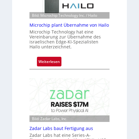
t
e
o
r
n
Bild: Microchip Technology Inc. / Hailo
e
e
a
Microchip plant Übernahme von Hailo
ü
c
Microchip Technology hat eine
b
Vereinbarung zur Übernahme des
t
e
israelischen Edge-KI-Spezialisten
s
r
Hailo unterzeichnet.
S
n
e
i
:
Weiterlesen
r
m
M
i
m
i
e
t
c
s
D
r
-
a
o
B
r
c
-
k
h
R
V
i
u
i
Bild: Zadar Labs, Inc.
p
n
s
p
d
Zadar Labs baut Fertigung aus
i
l
e
Zadar Labs hat eine Series-A-
o