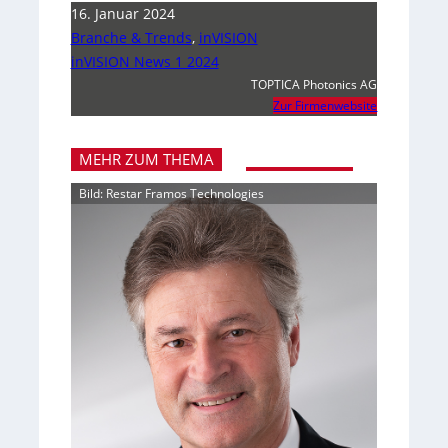
16. Januar 2024
Branche & Trends
,
inVISION
inVISION News 1 2024
TOPTICA Photonics AG
Zur Firmenwebsite
MEHR ZUM THEMA
Bild: Restar Framos Technologies