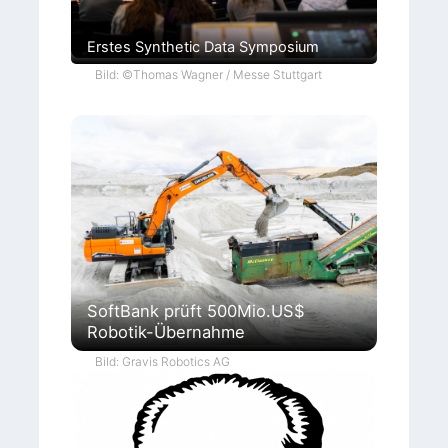
Erstes Synthetic Data Symposium
Bild: ©Thomas Wagner / Messe Stuttgart
SoftBank prüft 500Mio.US$
Robotik-Übernahme
Bild: Gravis Robotics AG