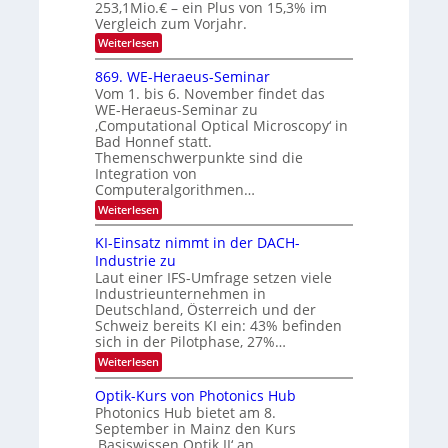
e
253,1Mio.€ – ein Plus von 15,3% im
0
K
Vergleich zum Vorjahr.
I
2
:
Weiterlesen
m
6
E
i
x
t
869. WE-Heraeus-Seminar
o
d
Vom 1. bis 6. November findet das
s
e
WE-Heraeus-Seminar zu
e
n
‚Computational Optical Microscopy‘ in
n
k
Bad Honnef statt.
s
t
m
Themenschwerpunkte sind die
e
Integration von
l
Computeralgorithmen…
d
:
Weiterlesen
e
8
t
6
s
KI-Einsatz nimmt in der DACH-
9
t
Industrie zu
.
a
Laut einer IFS-Umfrage setzen viele
W
r
Industrieunternehmen in
E
k
-
e
Deutschland, Österreich und der
H
s
Schweiz bereits KI ein: 43% befinden
e
W
sich in der Pilotphase, 27%…
r
a
:
Weiterlesen
a
c
K
e
h
I
u
s
Optik-Kurs von Photonics Hub
-
s
t
Photonics Hub bietet am 8.
E
-
u
September in Mainz den Kurs
i
S
m
‚Basiswissen Optik II‘ an.
n
e
i