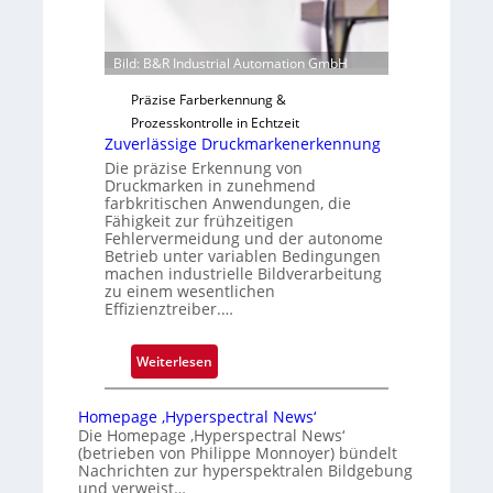
g
u
Bild: B&R Industrial Automation GmbH
n
g
Präzise Farberkennung &
a
Prozesskontrolle in Echtzeit
u
Zuverlässige Druckmarkenerkennung
s
Die präzise Erkennung von
Druckmarken in zunehmend
farbkritischen Anwendungen, die
Fähigkeit zur frühzeitigen
Fehlervermeidung und der autonome
Betrieb unter variablen Bedingungen
machen industrielle Bildverarbeitung
zu einem wesentlichen
Effizienztreiber.…
:
Weiterlesen
Z
u
Homepage ‚Hyperspectral News‘
v
Die Homepage ‚Hyperspectral News‘
(betrieben von Philippe Monnoyer) bündelt
e
Nachrichten zur hyperspektralen Bildgebung
r
und verweist…