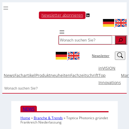
LinkedIn
Newsletter abonnieren
Search
LinkedIn
Newsletter
inVISION
News
Fachartikel
Produktneuheiten
Fachzeitschrift
Top
Mar
Innovations
Search
NEWS
Home
»
Branche & Trends
»
Toptica Photonics gründet
Frankreich Niederlassung