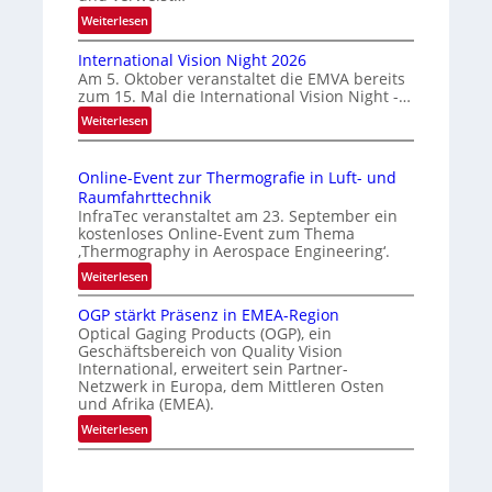
l
:
Weiterlesen
ä
H
s
International Vision Night 2026
o
s
Am 5. Oktober veranstaltet die EMVA bereits
m
zum 15. Mal die International Vision Night -…
i
e
:
Weiterlesen
g
p
I
e
a
n
g
D
Online-Event zur Thermografie in Luft- und
t
e
r
Raumfahrttechnik
e
‚
u
InfraTec veranstaltet am 23. September ein
r
H
kostenloses Online-Event zum Thema
c
n
y
‚Thermography in Aerospace Engineering‘.
k
a
p
:
Weiterlesen
m
t
e
O
a
i
r
OGP stärkt Präsenz in EMEA-Region
n
o
r
Optical Gaging Products (OGP), ein
s
l
n
Geschäftsbereich von Quality Vision
k
p
i
International, erweitert sein Partner-
a
e
e
n
Netzwerk in Europa, dem Mittleren Osten
l
c
n
e
und Afrika (EMEA).
V
t
e
-
:
Weiterlesen
i
r
E
r
O
s
a
v
k
G
i
l
e
e
P