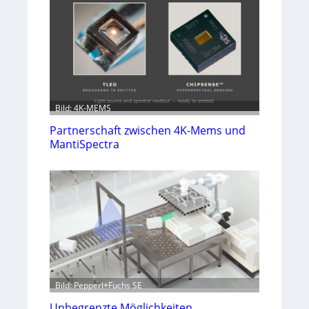
Bild: 4K-MEMS
Partnerschaft zwischen 4K-Mems und
MantiSpectra
Bild: Pepperl+Fuchs SE
Unbegrenzte Möglichkeiten