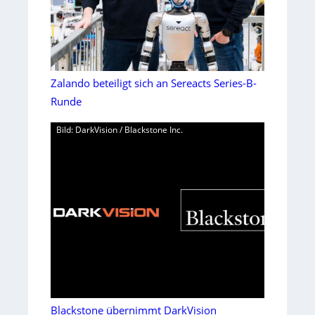
Zalando beteiligt sich an Sereacts Series-B-
Runde
Bild: DarkVision / Blackstone Inc.
Blackstone übernimmt DarkVision