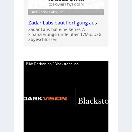
Bild: Zadar Labs, Inc.
Zadar Labs baut Fertigung aus
Zadar Labs hat eine Series-A-
Finanzierungsrunde über 17Mio.US$
abgeschlossen.
Bild: DarkVision / Blackstone Inc.