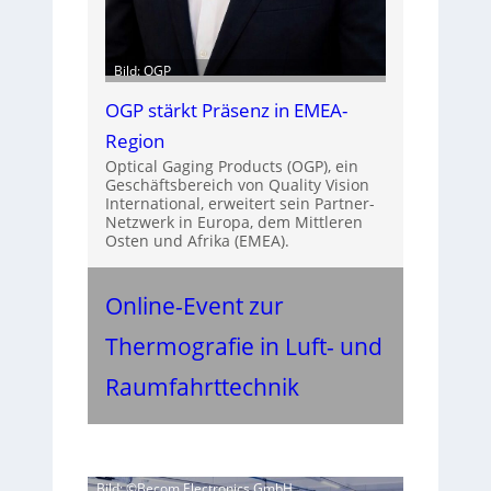
Bild: OGP
OGP stärkt Präsenz in EMEA-
Region
Optical Gaging Products (OGP), ein
Geschäftsbereich von Quality Vision
International, erweitert sein Partner-
Netzwerk in Europa, dem Mittleren
Osten und Afrika (EMEA).
Online-Event zur
Thermografie in Luft- und
Raumfahrttechnik
Bild: ©Becom Electronics GmbH