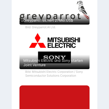
Greyparrot sichert 27Mio.US$
Bild: Greyparrot.AI Ltd.
Mitsubishi Electric und Sony starten
Joint Venture
Bild: Mitsubishi Electric Corporation / Sony
Semiconductor Solutions Corporation