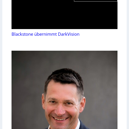
Blackstone übernimmt DarkVision