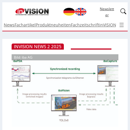
Newslett
Linked
er
News
Fachartikel
Produktneuheiten
Fachzeitschrift
inVISION Top I
INVISION NEWS 2 2025
Bild: iba AG