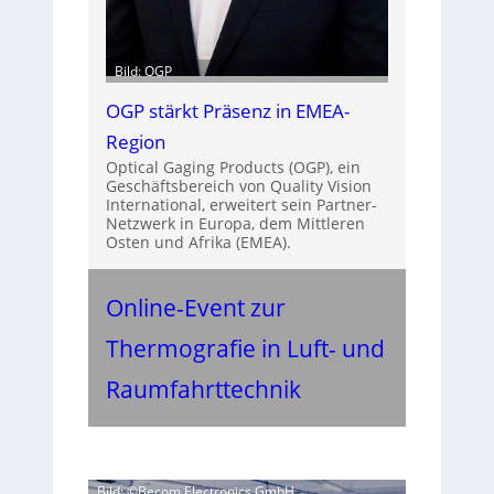
Bild: OGP
OGP stärkt Präsenz in EMEA-
Region
Optical Gaging Products (OGP), ein
Geschäftsbereich von Quality Vision
International, erweitert sein Partner-
Netzwerk in Europa, dem Mittleren
Osten und Afrika (EMEA).
Online-Event zur
Thermografie in Luft- und
Raumfahrttechnik
Bild: ©Becom Electronics GmbH