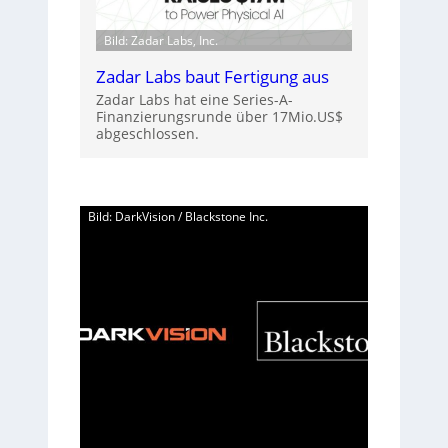
Bild: Zadar Labs, Inc.
Zadar Labs baut Fertigung aus
Zadar Labs hat eine Series-A-
Finanzierungsrunde über 17Mio.US$
abgeschlossen.
Bild: DarkVision / Blackstone Inc.