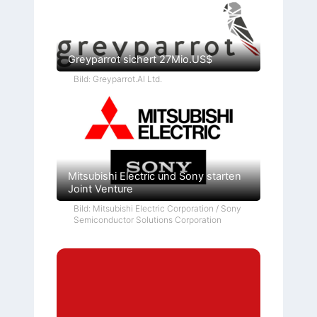
Greyparrot sichert 27Mio.US$
Bild: Greyparrot.AI Ltd.
Mitsubishi Electric und Sony starten
Joint Venture
Bild: Mitsubishi Electric Corporation / Sony
Semiconductor Solutions Corporation