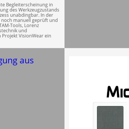
te Begleiterscheinung in
hung des Werkzeugzustands
ozess unabdingbar. In der
l noch manuell geprüft und
 TAM-Tools, Lorenz
gstechnik und
 Projekt VisionWear ein
igung aus