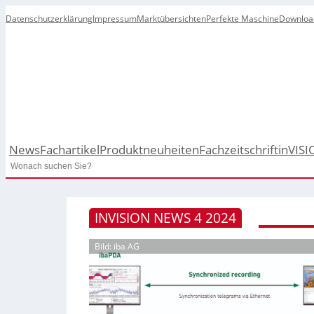
Datenschutzerklärung
Impressum
Marktübersichten
Perfekte Maschine
Downloa
News
Fachartikel
Produktneuheiten
Fachzeitschrift
inVISI
Search
INVISION NEWS 4 2024
Bild: iba AG