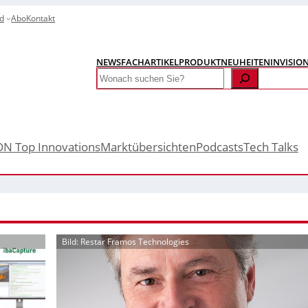
d
Abo
Kontakt
NEWS
FACHARTIKEL
PRODUKTNEUHEITEN
INVISIO
Search
ON Top Innovations
Marktübersichten
Podcasts
Tech Talks
Bild: Restar Framos Technologies