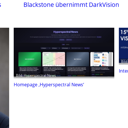
s
Blackstone übernimmt DarkVision
Bild
Inte
Bild: Hyperspectral News
Homepage ‚Hyperspectral News‘