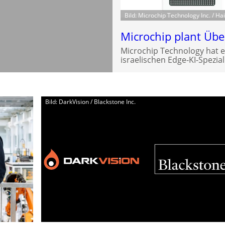
Bild: Microchip Technology Inc. / Hai
Microchip plant Üb
Microchip Technology hat 
israelischen Edge-KI-Spezial
Bild: DarkVision / Blackstone Inc.