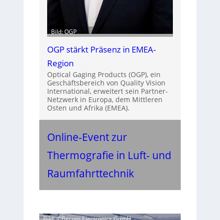
Bild: OGP
OGP stärkt Präsenz in EMEA-
Region
Optical Gaging Products (OGP), ein
Geschäftsbereich von Quality Vision
International, erweitert sein Partner-
Netzwerk in Europa, dem Mittleren
Osten und Afrika (EMEA).
Online-Event zur
Thermografie in Luft- und
Raumfahrttechnik
Bild: ©Becom Electronics GmbH