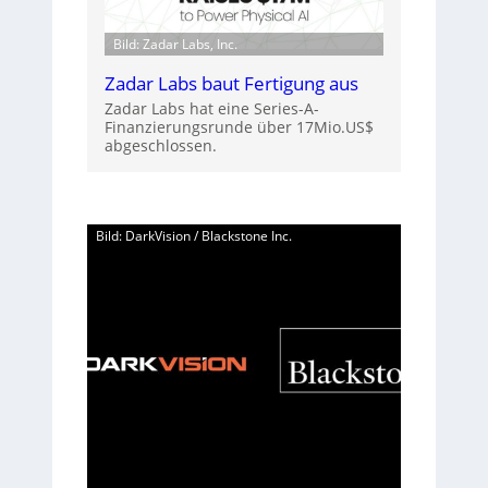
Bild: Zadar Labs, Inc.
Zadar Labs baut Fertigung aus
Zadar Labs hat eine Series-A-
Finanzierungsrunde über 17Mio.US$
abgeschlossen.
Bild: DarkVision / Blackstone Inc.