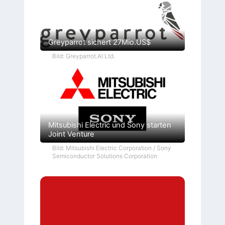
Greyparrot sichert 27Mio.US$
Bild: Greyparrot.AI Ltd.
Mitsubishi Electric und Sony starten
Joint Venture
Bild: Mitsubishi Electric Corporation / Sony
Semiconductor Solutions Corporation