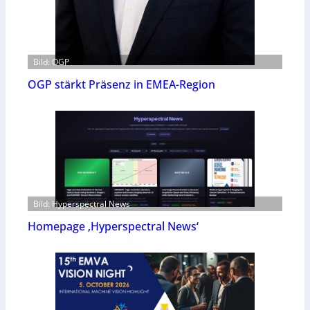
Bild: OGP
OGP stärkt Präsenz in EMEA-Region
Bild: Hyperspectral News
Homepage ‚Hyperspectral News‘