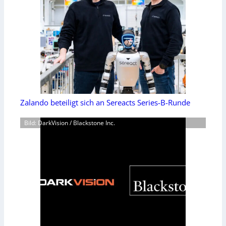
Zalando beteiligt sich an Sereacts Series-B-Runde
Bild: DarkVision / Blackstone Inc.