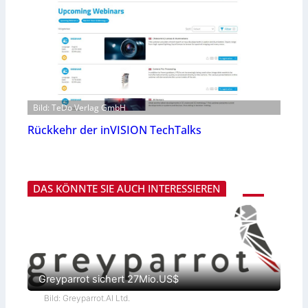
Bild: TeDo Verlag GmbH
Rückkehr der inVISION TechTalks
DAS KÖNNTE SIE AUCH INTERESSIEREN
Greyparrot sichert 27Mio.US$
Bild: Greyparrot.AI Ltd.