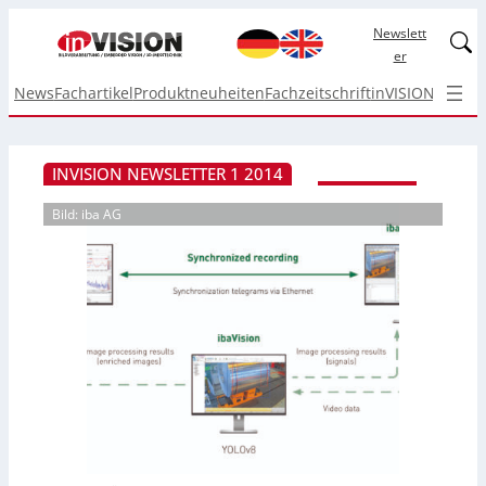
Newslett
Linked
er
News
Fachartikel
Produktneuheiten
Fachzeitschrift
inVISION Top I
INVISION NEWSLETTER 1 2014
Bild: iba AG