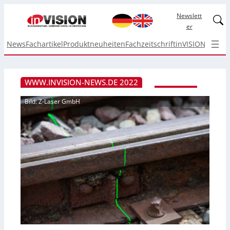
Newslett
Linked
er
News
Fachartikel
Produktneuheiten
Fachzeitschrift
inVISION Top I
WWW.INVISION-NEWS.DE 2022
Bild: Z-Laser GmbH