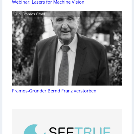
Webinar: Lasers for Machine Vision
Bild: Framos GmbH
Framos-Gründer Bernd Franz verstorben