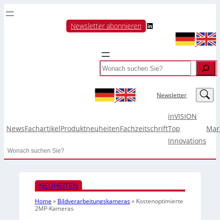
LinkedIn
Newsletter abonnieren
Search
LinkedIn
Newsletter
inVISION
News
Fachartikel
Produktneuheiten
Fachzeitschrift
Top
Mar
Innovations
Search
NEUHEITEN
Home
»
Bildverarbeitungskameras
»
Kostenoptimierte
2MP-Kameras