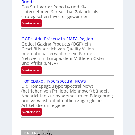
Runde
t
i
r
Das Stuttgarter Robotik- und KI-
e
s
k
Unternehmen Sereact hat Zalando als
r
strategischen Investor gewonnen.
i
e
n
e
:
n
Weiterlesen
a
Z
r
n
t
a
t
u
i
OGP stärkt Präsenz in EMEA-Region
l
e
n
o
Optical Gaging Products (OGP), ein
a
K
n
Geschäftsbereich von Quality Vision
g
n
International, erweitert sein Partner-
a
o
d
Netzwerk in Europa, dem Mittleren Osten
l
n
und Afrika (EMEA).
o
V
t
b
:
Weiterlesen
i
r
e
O
s
o
t
Homepage ‚Hyperspectral News‘
G
i
Die Homepage ‚Hyperspectral News‘
e
l
P
o
(betrieben von Philippe Monnoyer) bündelt
i
l
s
n
Nachrichten zur hyperspektralen Bildgebung
l
t
e
N
und verweist auf öffentlich zugängliche
i
ä
Artikel, die um eigene…
i
g
r
g
:
Weiterlesen
t
k
h
H
s
t
t
o
i
P
2
m
c
r
Bild: Elio Labs.
0
e