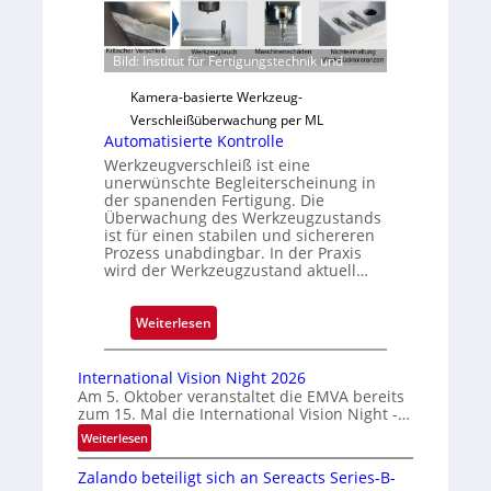
v
e
r
Bild: Institut für Fertigungstechnik und
l
ä
Kamera-basierte Werkzeug-
s
Verschleißüberwachung per ML
s
Automatisierte Kontrolle
i
Werkzeugverschleiß ist eine
unerwünschte Begleiterscheinung in
g
der spanenden Fertigung. Die
e
Überwachung des Werkzeugzustands
D
ist für einen stabilen und sichereren
Prozess unabdingbar. In der Praxis
r
wird der Werkzeugzustand aktuell…
u
c
:
Weiterlesen
k
A
m
u
a
International Vision Night 2026
t
r
Am 5. Oktober veranstaltet die EMVA bereits
zum 15. Mal die International Vision Night -…
o
k
m
e
:
Weiterlesen
I
a
n
Zalando beteiligt sich an Sereacts Series-B-
n
t
e