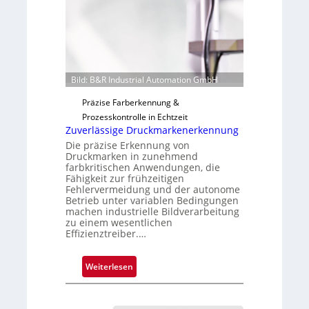
o
r
t
i
g
u
Bild: B&R Industrial Automation GmbH
n
g
Präzise Farberkennung &
a
Prozesskontrolle in Echtzeit
u
Zuverlässige Druckmarkenerkennung
s
Die präzise Erkennung von
Druckmarken in zunehmend
farbkritischen Anwendungen, die
Fähigkeit zur frühzeitigen
Fehlervermeidung und der autonome
Betrieb unter variablen Bedingungen
machen industrielle Bildverarbeitung
zu einem wesentlichen
Effizienztreiber.…
:
Weiterlesen
Z
u