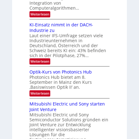
e
l
Integration von
l
Computeralgorithmen…
d
d
v
:
Weiterlesen
e
8
t
e
6
s
KI-Einsatz nimmt in der DACH-
r
9
t
Industrie zu
.
a
a
Laut einer IFS-Umfrage setzen viele
W
r
r
Industrieunternehmen in
E
k
b
-
e
Deutschland, Österreich und der
H
s
e
Schweiz bereits KI ein: 43% befinden
e
W
sich in der Pilotphase, 27%…
i
r
a
t
:
Weiterlesen
a
c
K
e
h
u
I
u
s
Optik-Kurs von Photonics Hub
n
-
s
t
Photonics Hub bietet am 8.
E
g
-
u
September in Mainz den Kurs
i
S
m
s
‚Basiswissen Optik II‘ an.
n
e
i
-
s
m
m
:
Weiterlesen
a
T
i
e
O
t
n
r
p
r
Mitsubishi Electric und Sony starten
z
a
s
t
e
Joint Venture
n
r
t
i
i
Mitsubishi Electric und Sony
n
e
k
m
n
Semiconductor Solutions gründen ein
-
d
m
H
K
Joint Venture zur Entwicklung
s
t
a
u
intelligenter visionsbasierter
i
l
r
Lösungen für die
n
b
s