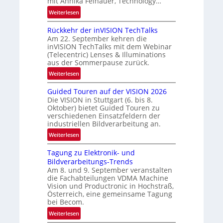
mit Annika Felhauer, Technology…
e
:
Weiterlesen
U
Rückkehr der inVISION TechTalks
n
Am 22. September kehren die
b
inVISION TechTalks mit dem Webinar
e
(Telecentric) Lenses & Illuminations
g
aus der Sommerpause zurück.
r
:
Weiterlesen
e
R
n
Guided Touren auf der VISION 2026
ü
z
Die VISION in Stuttgart (6. bis 8.
c
t
Oktober) bietet Guided Touren zu
k
verschiedenen Einsatzfeldern der
e
k
industriellen Bildverarbeitung an.
M
e
:
ö
Weiterlesen
h
G
g
r
Tagung zu Elektronik- und
u
l
d
Bildverarbeitungs-Trends
i
i
e
Am 8. und 9. September veranstalten
d
c
r
die Fachabteilungen VDMA Machine
e
h
Vision und Productronic in Hochstraß,
i
d
k
Österreich, eine gemeinsame Tagung
n
T
e
bei Becom.
V
o
i
:
Weiterlesen
I
u
t
T