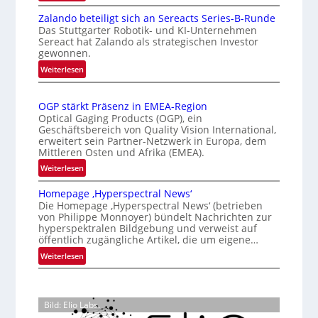
n
I
a
e
Zalando beteiligt sich an Sereacts Series-B-Runde
n
t
Das Stuttgarter Robotik- und KI-Unternehmen
r
t
i
Sereact hat Zalando als strategischen Investor
k
e
s
gewonnen.
r
e
i
:
Weiterlesen
n
n
e
Z
a
n
a
r
t
OGP stärkt Präsenz in EMEA-Region
u
l
t
i
Optical Gaging Products (OGP), ein
n
a
e
o
Geschäftsbereich von Quality Vision International,
g
n
erweitert sein Partner-Netzwerk in Europa, dem
K
n
d
Mittleren Osten und Afrika (EMEA).
a
o
o
:
l
Weiterlesen
n
b
O
V
t
e
Homepage ‚Hyperspectral News‘
G
i
r
t
Die Homepage ‚Hyperspectral News‘ (betrieben
P
s
o
von Philippe Monnoyer) bündelt Nachrichten zur
e
s
i
hyperspektralen Bildgebung und verweist auf
l
i
t
o
öffentlich zugängliche Artikel, die um eigene…
l
l
ä
n
:
Weiterlesen
i
e
r
N
H
g
k
i
o
t
t
g
m
s
P
h
Bild: Elio Labs.
e
i
r
t