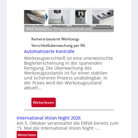
u
v
e
r
l
Bild: Institut für Fertigungstechnik und
ä
Kamera-basierte Werkzeug-
s
Verschleißüberwachung per ML
s
Automatisierte Kontrolle
i
Werkzeugverschleiß ist eine unerwünschte
g
Begleiterscheinung in der spanenden
e
Fertigung. Die Überwachung des
Werkzeugzustands ist für einen stabilen
D
und sichereren Prozess unabdingbar. In
r
der Praxis wird der Werkzeugzustand
u
aktuell…
c
k
:
Weiterlesen
m
A
a
u
International Vision Night 2026
r
t
Am 5. Oktober veranstaltet die EMVA bereits zum
k
15. Mal die International Vision Night -…
o
e
m
:
Weiterlesen