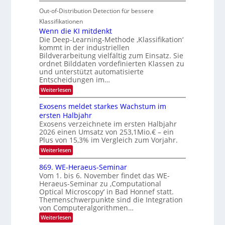
T
I
u
t
Out-of-Distribution Detection für bessere
a
S
r
e
g
I
Klassifikationen
e
n
u
Wenn die KI mitdenkt
O
n
Die Deep-Learning-Methode ‚Klassifikation‘
n
N
a
kommt in der industriellen
g
T
u
Bildverarbeitung vielfältig zum Einsatz. Sie
z
e
ordnet Bilddaten vordefinierten Klassen zu
f
u
c
und unterstützt automatisierte
d
E
h
Entscheidungen im…
e
l
T
:
Weiterlesen
r
W
e
a
V
e
Exosens meldet starkes Wachstum im
k
l
n
I
ersten Halbjahr
t
k
n
S
Exosens verzeichnete im ersten Halbjahr
d
r
s
I
2026 einen Umsatz von 253,1Mio.€ – ein
i
o
e
Plus von 15,3% im Vergleich zum Vorjahr.
O
n
K
N
:
Weiterlesen
I
i
E
2
m
k
x
869. WE-Heraeus-Seminar
i
0
o
-
t
Vom 1. bis 6. November findet das WE-
s
2
d
u
Heraeus-Seminar zu ‚Computational
e
e
6
Optical Microscopy‘ in Bad Honnef statt.
n
n
n
Themenschwerpunkte sind die Integration
s
d
k
m
von Computeralgorithmen…
t
B
e
:
Weiterlesen
l
i
8