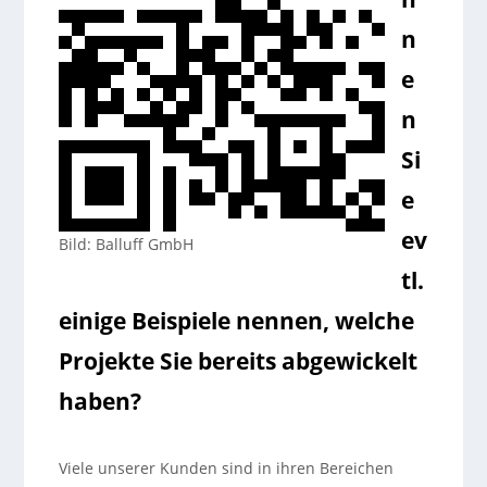
n
e
n
Si
e
ev
Bild: Balluff GmbH
tl.
einige Beispiele nennen, welche
Projekte Sie bereits abgewickelt
haben?
Viele unserer Kunden sind in ihren Bereichen