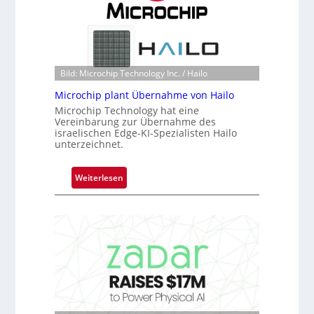
s
t
o
n
e
Bild: Microchip Technology Inc. / Hailo
ü
Microchip plant Übernahme von Hailo
b
Microchip Technology hat eine
e
Vereinbarung zur Übernahme des
r
israelischen Edge-KI-Spezialisten Hailo
unterzeichnet.
n
i
m
:
Weiterlesen
m
M
t
i
D
c
a
r
r
o
k
c
V
h
i
i
s
p