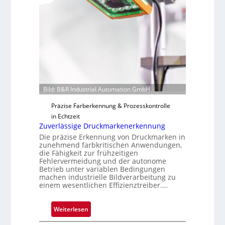
e
o
r
t
i
g
u
n
g
a
Bild: B&R Industrial Automation GmbH
u
Präzise Farberkennung & Prozesskontrolle
s
in Echtzeit
Zuverlässige Druckmarkenerkennung
Die präzise Erkennung von Druckmarken in
zunehmend farbkritischen Anwendungen,
die Fähigkeit zur frühzeitigen
Fehlervermeidung und der autonome
Betrieb unter variablen Bedingungen
machen industrielle Bildverarbeitung zu
einem wesentlichen Effizienztreiber.…
:
Weiterlesen
Z