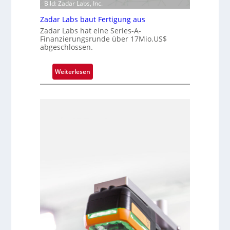
Bild: Zadar Labs, Inc.
i
p
o
l
Zadar Labs baut Fertigung aus
n
a
Zadar Labs hat eine Series-A-
Finanzierungsrunde über 17Mio.US$
n
abgeschlossen.
t
Ü
:
Weiterlesen
b
Z
e
a
r
d
n
a
a
r
h
L
m
a
e
b
v
s
o
b
n
a
H
u
a
t
i
F
l