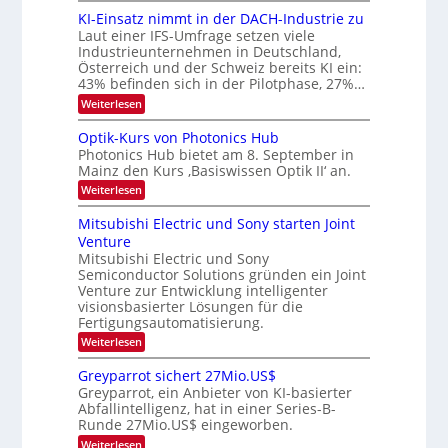
d
l
6
KI-Einsatz nimmt in der DACH-Industrie zu
e
9
d
t
Laut einer IFS-Umfrage setzen viele
.
s
v
Industrieunternehmen in Deutschland,
W
t
Österreich und der Schweiz bereits KI ein:
e
E
a
43% befinden sich in der Pilotphase, 27%…
-
r
r
H
k
:
Weiterlesen
a
e
e
K
r
r
s
I
Optik-Kurs von Photonics Hub
a
b
W
-
e
Photonics Hub bietet am 8. September in
a
E
e
u
Mainz den Kurs ‚Basiswissen Optik II‘ an.
c
i
s
i
h
n
:
Weiterlesen
-
s
t
s
O
S
t
a
p
u
Mitsubishi Electric und Sony starten Joint
e
u
t
t
m
n
Venture
m
z
i
i
i
n
Mitsubishi Electric und Sony
g
k
n
m
i
Semiconductor Solutions gründen ein Joint
-
s
a
e
m
K
Venture zur Entwicklung intelligenter
r
-
r
m
u
visionsbasierter Lösungen für die
s
t
T
r
Fertigungsautomatisierung.
t
i
s
r
e
n
:
Weiterlesen
v
e
n
d
M
o
H
e
i
n
n
Greyparrot sichert 27Mio.US$
a
r
t
P
d
Greyparrot, ein Anbieter von KI-basierter
l
D
s
h
Abfallintelligenz, hat in einer Series-B-
s
b
A
u
o
Runde 27Mio.US$ eingeworben.
j
C
b
t
a
H
i
o
:
Weiterlesen