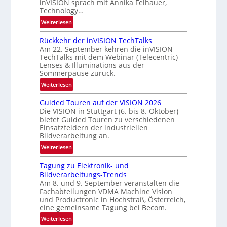
inVISION sprach mit Annika Felhauer,
d
Technology…
e
:
Weiterlesen
U
Rückkehr der inVISION TechTalks
n
Am 22. September kehren die inVISION
b
TechTalks mit dem Webinar (Telecentric)
e
Lenses & Illuminations aus der
g
Sommerpause zurück.
r
:
Weiterlesen
e
R
n
Guided Touren auf der VISION 2026
ü
z
Die VISION in Stuttgart (6. bis 8. Oktober)
c
t
bietet Guided Touren zu verschiedenen
k
Einsatzfeldern der industriellen
e
k
Bildverarbeitung an.
M
e
:
ö
Weiterlesen
h
G
g
r
Tagung zu Elektronik- und
u
l
d
Bildverarbeitungs-Trends
i
i
e
Am 8. und 9. September veranstalten die
d
c
r
Fachabteilungen VDMA Machine Vision
e
h
und Productronic in Hochstraß, Österreich,
i
d
k
eine gemeinsame Tagung bei Becom.
n
T
e
:
Weiterlesen
V
o
i