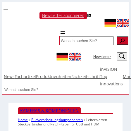
LinkedIn
Newsletter abonnieren
Search
LinkedIn
Newsletter
inVISION
News
Fachartikel
Produktneuheiten
Fachzeitschrift
Top
Mar
Innovations
Search
KAMERAS & KOMPONENTEN
Home
»
Bildverarbeitungskomponenten
»
Leiterplatten-
Steckverbinder und Patch-Kabel für USB und HDMI