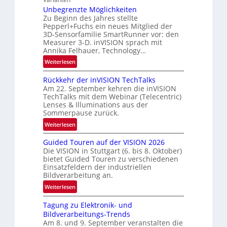
i
r
Unbegrenzte Möglichkeiten
s
o
a
Zu Beginn des Jahres stellte
-
n
l
Pepperl+Fuchs ein neues Mitglied der
B
3D-Sensorfamilie SmartRunner vor: den
N
-
Measurer 3-D. inVISION sprach mit
e
R
Annika Felhauer, Technology…
w
u
:
Weiterlesen
s
n
U
‘
d
Rückkehr der inVISION TechTalks
n
e
Am 22. September kehren die inVISION
b
TechTalks mit dem Webinar (Telecentric)
e
Lenses & Illuminations aus der
g
Sommerpause zurück.
r
:
Weiterlesen
e
R
n
Guided Touren auf der VISION 2026
ü
z
Die VISION in Stuttgart (6. bis 8. Oktober)
c
t
bietet Guided Touren zu verschiedenen
k
Einsatzfeldern der industriellen
e
k
Bildverarbeitung an.
M
e
:
ö
Weiterlesen
h
G
g
r
Tagung zu Elektronik- und
u
l
d
Bildverarbeitungs-Trends
i
i
e
Am 8. und 9. September veranstalten die
d
c