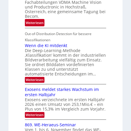
r
Fachabteilungen VDMA Machine Vision
e
h
und Productronic in Hochstraß,
i
d
k
Österreich, eine gemeinsame Tagung bei
n
T
e
Becom.
V
o
i
:
Weiterlesen
I
u
t
T
S
r
e
Out-of-Distribution Detection für bessere
a
I
e
n
g
Klassifikationen
O
n
u
Wenn die KI mitdenkt
N
a
Die Deep-Learning-Methode
n
T
u
‚Klassifikation‘ kommt in der industriellen
g
e
Bildverarbeitung vielfältig zum Einsatz.
f
z
c
Sie ordnet Bilddaten vordefinierten
d
u
h
Klassen zu und unterstützt
e
E
automatisierte Entscheidungen im…
T
r
l
a
:
Weiterlesen
V
W
e
l
e
I
Exosens meldet starkes Wachstum im
k
k
n
S
ersten Halbjahr
t
n
s
I
Exosens verzeichnete im ersten Halbjahr
d
r
2026 einen Umsatz von 253,1Mio.€ – ein
i
O
o
e
Plus von 15,3% im Vergleich zum Vorjahr.
N
n
K
:
Weiterlesen
2
I
i
E
m
0
k
x
869. WE-Heraeus-Seminar
i
2
o
-
t
Vom 1. bis 6. November findet das WE-
s