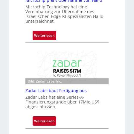
Microchip plant Übernahme von Hailo
e
Microchip Technology hat eine
Vereinbarung zur Übernahme des
ü
israelischen Edge-KI-Spezialisten Hailo
b
unterzeichnet.
e
r
:
Weiterlesen
n
M
i
i
m
c
m
r
t
o
D
c
a
h
r
Bild: Zadar Labs, Inc.
i
k
Zadar Labs baut Fertigung aus
p
V
Zadar Labs hat eine Series-A-
p
i
Finanzierungsrunde über 17Mio.US$
l
s
abgeschlossen.
a
i
n
o
:
Weiterlesen
t
n
Z
Ü
a