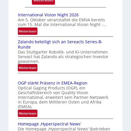
Weiterlesen
k
A
m
u
International Vision Night 2026
a
t
Am 5. Oktober veranstaltet die EMVA bereits
r
zum 15. Mal die International Vision Night -…
o
k
m
:
Weiterlesen
e
I
a
Zalando beteiligt sich an Sereacts Series-B-
n
n
t
Runde
t
e
i
Das Stuttgarter Robotik- und KI-Unternehmen
e
r
s
Sereact hat Zalando als strategischen Investor
r
k
gewonnen.
i
n
e
e
:
Weiterlesen
a
n
Z
r
t
n
a
t
i
OGP stärkt Präsenz in EMEA-Region
l
u
e
o
Optical Gaging Products (OGP), ein
a
n
K
n
Geschäftsbereich von Quality Vision
n
International, erweitert sein Partner-Netzwerk
g
a
o
d
in Europa, dem Mittleren Osten und Afrika
l
n
(EMEA).
o
V
t
b
:
Weiterlesen
i
r
e
O
s
o
t
Homepage ‚Hyperspectral News‘
G
i
Die Homepage ‚Hyperspectral News‘ (betrieben
e
l
P
o