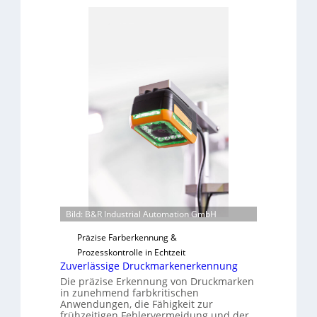
b
d
e
a
r
r
n
L
a
a
h
b
m
s
e
b
v
a
o
u
n
t
H
F
a
e
i
r
l
Bild: B&R Industrial Automation GmbH
t
o
i
Präzise Farberkennung &
g
Prozesskontrolle in Echtzeit
Zuverlässige Druckmarkenerkennung
u
n
Die präzise Erkennung von Druckmarken
in zunehmend farbkritischen
g
Anwendungen, die Fähigkeit zur
a
frühzeitigen Fehlervermeidung und der