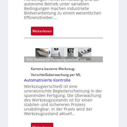
u
autonome Betrieb unter variablen
Bedingungen machen industrielle
s
Bildverarbeitung zu einem wesentlichen
Effizienztreiber.…
:
Weiterlesen
Z
u
v
e
Bild: Institut für Fertigungstechnik und
r
l
Kamera-basierte Werkzeug-
ä
Verschleißüberwachung per ML
s
Automatisierte Kontrolle
s
Werkzeugverschleiß ist eine
i
unerwünschte Begleiterscheinung in der
spanenden Fertigung. Die Überwachung
g
des Werkzeugzustands ist für einen
e
stabilen und sichereren Prozess
D
unabdingbar. In der Praxis wird der
Werkzeugzustand aktuell…
r
u
c
: