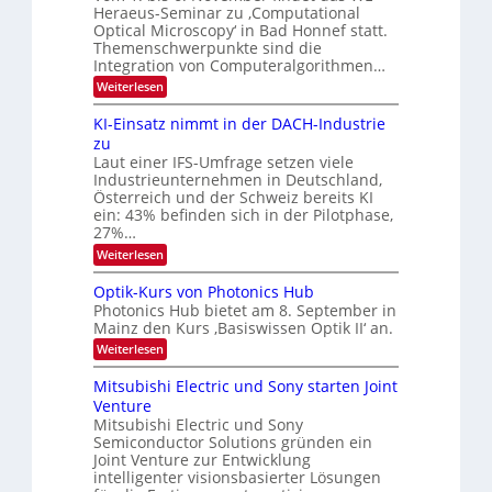
6
d
u
Heraeus-Seminar zu ‚Computational
e
e
Optical Microscopy‘ in Bad Honnef statt.
n
n
n
Themenschwerpunkte sind die
s
d
k
m
Integration von Computeralgorithmen…
t
B
e
:
Weiterlesen
l
i
8
d
l
6
KI-Einsatz nimmt in der DACH-Industrie
e
9
d
t
zu
.
s
v
Laut einer IFS-Umfrage setzen viele
W
t
e
Industrieunternehmen in Deutschland,
E
a
-
Österreich und der Schweiz bereits KI
r
r
H
ein: 43% befinden sich in der Pilotphase,
k
a
e
e
27%…
r
r
s
:
Weiterlesen
a
b
W
K
e
a
e
I
u
Optik-Kurs von Photonics Hub
c
-
s
i
h
Photonics Hub bietet am 8. September in
E
-
s
t
Mainz den Kurs ‚Basiswissen Optik II‘ an.
i
S
t
u
n
e
:
Weiterlesen
u
s
m
O
n
m
a
i
p
Mitsubishi Electric und Sony starten Joint
i
g
t
n
t
m
Venture
s
z
a
i
e
n
Mitsubishi Electric und Sony
r
k
-
r
i
Semiconductor Solutions gründen ein
-
s
T
m
K
Joint Venture zur Entwicklung
t
m
r
u
intelligenter visionsbasierter Lösungen
e
t
r
e
n