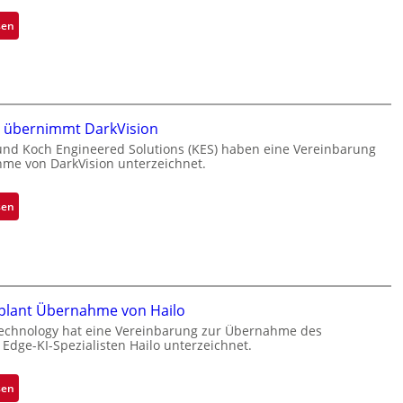
:
sen
Z
a
l
a
n
e übernimmt DarkVision
d
und Koch Engineered Solutions (KES) haben eine Vereinbarung
o
me von DarkVision unterzeichnet.
b
e
:
sen
t
B
e
l
i
a
l
c
i
k
g
 plant Übernahme von Hailo
s
t
echnology hat eine Vereinbarung zur Übernahme des
t
 Edge-KI-Spezialisten Hailo unterzeichnet.
s
o
i
n
c
:
sen
e
h