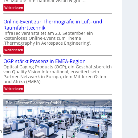
15. Mal die International Vision Night -…
e
:
Weiterlesen
p
I
a
n
g
Online-Event zur Thermografie in Luft- und
t
e
Raumfahrttechnik
e
‚
InfraTec veranstaltet am 23. September ein
r
H
kostenloses Online-Event zum Thema
‚Thermography in Aerospace Engineering‘.
n
y
a
p
:
Weiterlesen
s
t
e
O
i
OGP stärkt Präsenz in EMEA-Region
r
n
o
Optical Gaging Products (OGP), ein Geschäftsbereich
s
l
von Quality Vision International, erweitert sein
n
p
i
Partner-Netzwerk in Europa, dem Mittleren Osten
a
e
n
und Afrika (EMEA).
l
c
e
:
Weiterlesen
V
t
-
O
i
r
E
G
s
a
v
Bild: ©Becom Electronics GmbH
P
i
l
e
s
o
N
n
t
n
e
t
ä
N
w
z
r
i
n
s
u
k
g
‘
r