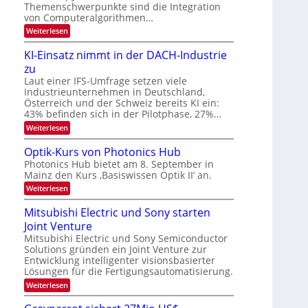
s
k
Themenschwerpunkte sind die Integration
m
t
von Computeralgorithmen…
e
:
Weiterlesen
l
8
d
6
e
KI-Einsatz nimmt in der DACH-Industrie
9
t
zu
.
s
W
Laut einer IFS-Umfrage setzen viele
t
E
a
Industrieunternehmen in Deutschland,
-
r
Österreich und der Schweiz bereits KI ein:
H
k
43% befinden sich in der Pilotphase, 27%…
e
e
r
:
Weiterlesen
s
a
K
W
e
I
a
Optik-Kurs von Photonics Hub
u
-
c
Photonics Hub bietet am 8. September in
s
E
h
Mainz den Kurs ‚Basiswissen Optik II‘ an.
-
i
s
S
n
t
:
Weiterlesen
e
s
u
O
m
a
m
p
Mitsubishi Electric und Sony starten
i
t
i
t
n
z
Joint Venture
m
i
a
n
e
k
Mitsubishi Electric und Sony Semiconductor
r
i
r
-
Solutions gründen ein Joint Venture zur
m
s
K
Entwicklung intelligenter visionsbasierter
m
t
u
Lösungen für die Fertigungsautomatisierung.
t
e
r
i
n
s
:
Weiterlesen
n
H
v
M
d
a
o
i