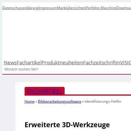
Datenschutzerklärung
Impressum
Marktübersichten
Perfekte Maschine
Downloa
News
Fachartikel
Produktneuheiten
Fachzeitschrift
inVISI
Search
FACHARTIKEL
Home
»
Bildverarbeitungssoftware
»
Identifizierungs-Helfer
Erweiterte 3D-Werkzeuge