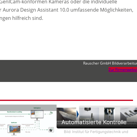
GenICam-konformen Kameras oder die individuelle
r Aurora Design Assistant 10.0 umfassende Möglichkeiten,
gen hilfreich sind.
Rauscher GmbH Bildverarbeitu
Zur Firmenwebsi
Automatisierte Kontrolle
Bild: Institut für Fertigungstechnik und