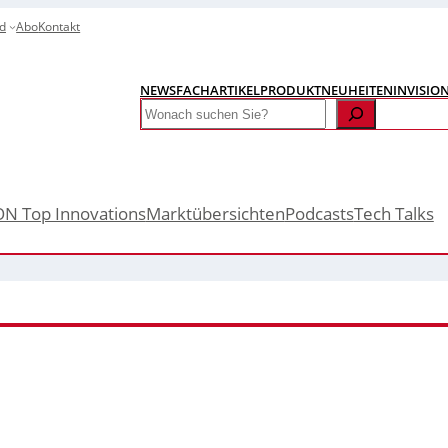
d
Abo
Kontakt
NEWS
FACHARTIKEL
PRODUKTNEUHEITEN
INVISIO
Search
ON Top Innovations
Marktübersichten
Podcasts
Tech Talks