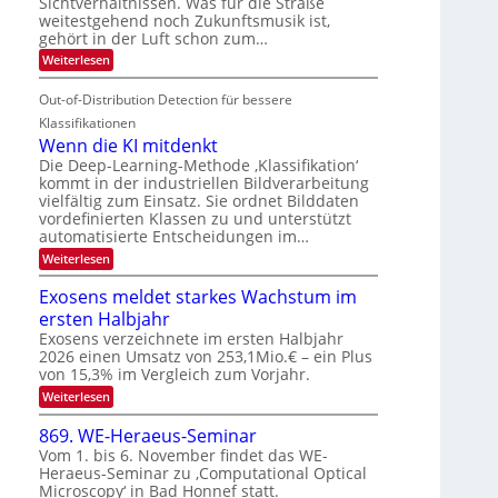
Sichtverhältnissen. Was für die Straße
e
T
n
V
weitestgehend noch Zukunftsmusik ist,
i
o
d
I
gehört in der Luft schon zum…
t
u
M
S
:
Weiterlesen
e
r
a
S
I
n
i
e
n
Out-of-Distribution Detection für bessere
O
c
n
t
N
h
Klassifikationen
a
i
e
T
Wenn die KI mitdenkt
r
u
S
e
Die Deep-Learning-Methode ‚Klassifikation‘
l
f
p
kommt in der industriellen Bildverarbeitung
a
c
d
vielfältig zum Einsatz. Sie ordnet Bilddaten
n
e
h
d
vordefinierten Klassen zu und unterstützt
e
c
T
e
automatisierte Entscheidungen im…
r
t
n
a
:
Weiterlesen
V
r
l
W
I
a
e
k
Exosens meldet starkes Wachstum im
S
n
s
ersten Halbjahr
n
I
d
Exosens verzeichnete im ersten Halbjahr
O
i
2026 einen Umsatz von 253,1Mio.€ – ein Plus
N
e
von 15,3% im Vergleich zum Vorjahr.
K
2
:
Weiterlesen
I
0
E
m
x
i
2
869. WE-Heraeus-Seminar
o
t
6
Vom 1. bis 6. November findet das WE-
s
d
Heraeus-Seminar zu ‚Computational Optical
e
e
Microscopy‘ in Bad Honnef statt.
n
n