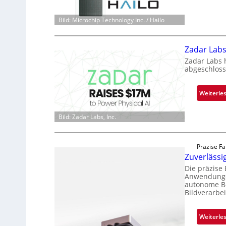
Bild: Microchip Technology Inc. / Hailo
Zadar Labs
Zadar Labs 
abgeschloss
Weiterle
Bild: Zadar Labs, Inc.
Präzise Fa
Zuverläss
Die präzise
Anwendungen
autonome Be
Bildverarbe
Weiterle