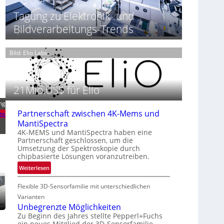
t
h
T
Tagung zu Elektronik- und
P
t
h
r
2
Bildverarbeitungs-Trends
e
ä
0
r
s
2
m
e
Bild: Elio Labs.
6
o
n
g
z
r
i
a
21Mio.US$ für Elio
n
f
E
ng
i
M
Partnerschaft zwischen 4K-Mems und
e
te
E
MantiSpectra
i
A
4K-MEMS und MantiSpectra haben eine
n
-
Partnerschaft geschlossen, um die
L
R
Umsetzung der Spektroskopie durch
u
chipbasierte Lösungen voranzutreiben.
e
f
g
:
Weiterlesen
t
i
P
-
o
Flexible 3D-Sensorfamilie mit unterschiedlichen
a
u
n
r
Varianten
n
t
Unbegrenzte Möglichkeiten
d
n
Zu Beginn des Jahres stellte Pepperl+Fuchs
R
ein neues Mitglied der 3D-Sensorfamilie