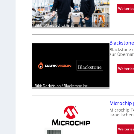
Weiterle
Bild: ©Marc Schultheiss
Blackston
Blackstone 
zur Übernah
Weiterle
Bild: DarkVision / Blackstone Inc.
Microchip
Microchip T
israelischen
Weiterle