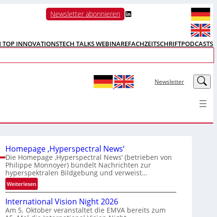
LinkedIn
Newsletter abonnieren
N TOP INNOVATIONS
TECH TALKS WEBINARE
FACHZEITSCHRIFT
PODCASTS
LinkedIn
Newsletter
Homepage ‚Hyperspectral News‘
Die Homepage ‚Hyperspectral News‘ (betrieben von
Philippe Monnoyer) bündelt Nachrichten zur
hyperspektralen Bildgebung und verweist…
:
Weiterlesen
H
International Vision Night 2026
o
Am 5. Oktober veranstaltet die EMVA bereits zum
m