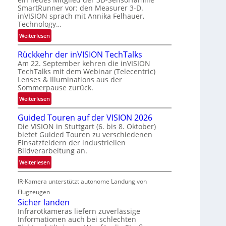
e
a
SmartRunner vor: den Measurer 3-D.
r
u
inVISION sprach mit Annika Felhauer,
s
m
Technology…
c
f
:
Weiterlesen
h
a
U
a
h
Rückkehr der inVISION TechTalks
n
f
r
Am 22. September kehren die inVISION
b
t
t
TechTalks mit dem Webinar (Telecentric)
e
z
Lenses & Illuminations aus der
t
g
w
Sommerpause zurück.
e
r
i
:
c
Weiterlesen
e
s
R
h
n
c
Guided Touren auf der VISION 2026
ü
n
z
h
Die VISION in Stuttgart (6. bis 8. Oktober)
c
i
t
bietet Guided Touren zu verschiedenen
e
k
k
e
Einsatzfeldern der industriellen
n
k
Bildverarbeitung an.
M
4
e
ö
:
Weiterlesen
K
h
g
G
-
r
l
IR-Kamera unterstützt autonome Landung von
u
M
d
i
i
Flugzeugen
e
e
c
d
Sicher landen
m
r
h
e
Infrarotkameras liefern zuverlässige
s
i
k
Informationen auch bei schlechten
d
u
n