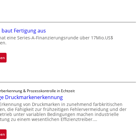
M
ü
a
i
b
n
c
e
S
r
r
e
o
n
 baut Fertigung aus
r
c
i
hat eine Series-A-Finanzierungsrunde über 17Mio.US$
e
h
en.
m
a
i
m
c
p
t
:
sen
t
p
D
Z
s
l
a
a
S
a
r
d
e
n
k
a
r
t
V
r
rberkennung & Prozesskontrolle in Echtzeit
i
Ü
i
ige Druckmarkenerkennung
L
e
b
s
a
 Erkennung von Druckmarken in zunehmend farbkritischen
s
e
i
, die Fähigkeit zur frühzeitigen Fehlervermeidung und der
b
-
r
trieb unter variablen Bedingungen machen industrielle
o
s
B
itung zu einem wesentlichen Effizienztreiber.…
n
n
b
-
a
a
R
h
:
sen
u
u
m