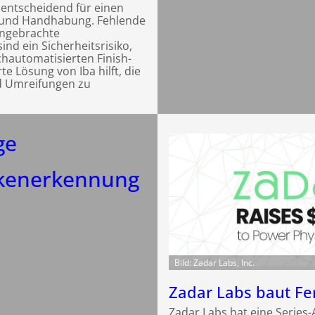
entscheidend für einen
 und Handhabung. Fehlende
angebrachte
nd ein Sicherheitsrisiko,
hautomatisierten Finish-
rte Lösung von Iba hilft, die
nd Umreifungen zu
ge
kenerkennung
Bild: Zadar Labs, Inc.
Zadar Labs baut Fe
Zadar Labs hat eine Series-