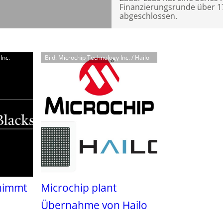
Finanzierungsrunde über 
abgeschlossen.
Inc.
Bild: Microchip Technology Inc. / Hailo
nimmt
Microchip plant
Übernahme von Hailo