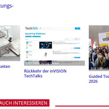
tungs-
Bild: TeDo Verlag GmbH
eiten
Bild: Messe S
Rückkehr der inVISION
TechTalks
Guided Tou
2026
 AUCH INTERESSIEREN