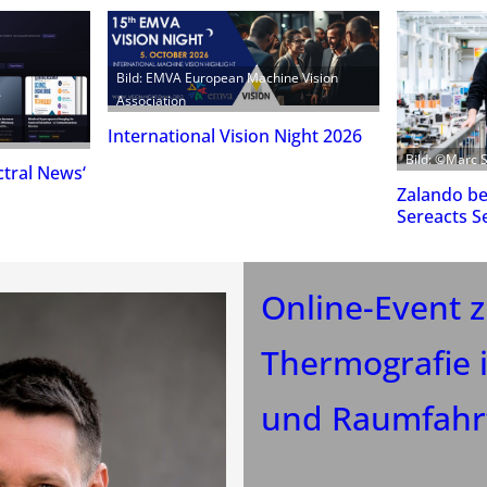
Bild: EMVA European Machine Vision
Association
International Vision Night 2026
Bild: ©Marc 
tral News‘
Zalando bet
Sereacts S
Online-Event 
Thermografie i
und Raumfahr