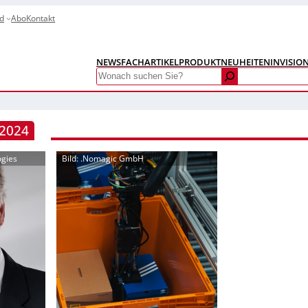
d
Abo
Kontakt
NEWS
FACHARTIKEL
PRODUKTNEUHEITEN
INVISIO
Search
 2024
ogies
Bild: .Nomagic GmbH