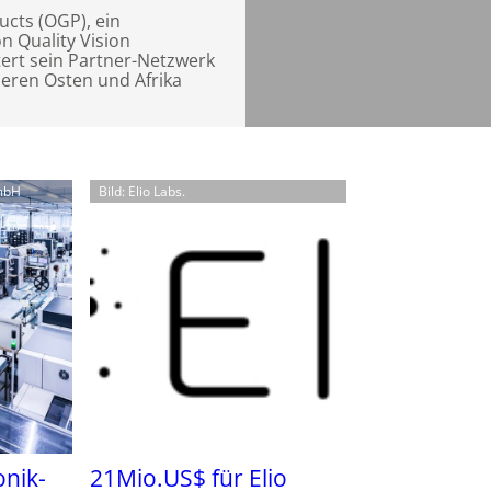
ucts (OGP), ein
n Quality Vision
tert sein Partner-Netzwerk
leren Osten und Afrika
GmbH
Bild: Elio Labs.
onik-
21Mio.US$ für Elio