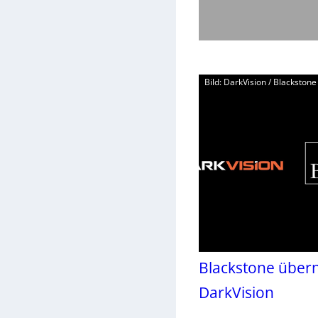
Bild: DarkVision / Blackstone 
Blackstone über
DarkVision