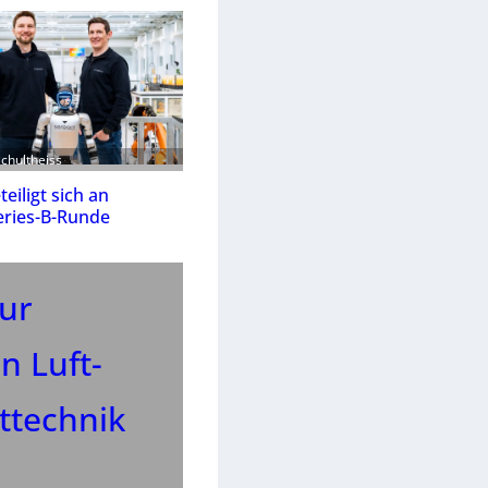
Schultheiss
eiligt sich an
eries-B-Runde
zur
n Luft-
ttechnik