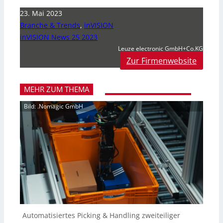
23. Mai 2023
Branche & Trends
,
inVISION
inVISION News 25 2023
Leuze electronic GmbH+Co.KG
Zur Firmenwebsite
MEHR ZUM THEMA
Bild: .Nomagic GmbH
Automatisiertes Picking & Handling zweiteiliger