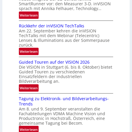
SmartRunner vor: den Measurer 3-D. inVISION
d
sprach mit Annika Felhauer, Technology…
e
:
Weiterlesen
U
Rückkehr der inVISION TechTalks
n
Am 22. September kehren die inVISION
b
TechTalks mit dem Webinar (Telecentric)
e
Lenses & Illuminations aus der Sommerpause
g
zurück.
r
:
Weiterlesen
e
R
n
Guided Touren auf der VISION 2026
ü
z
Die VISION in Stuttgart (6. bis 8. Oktober) bietet
c
t
Guided Touren zu verschiedenen
k
Einsatzfeldern der industriellen
e
k
Bildverarbeitung an.
M
e
:
ö
Weiterlesen
h
G
g
r
Tagung zu Elektronik- und Bildverarbeitungs-
u
l
d
Trends
i
i
e
Am 8. und 9. September veranstalten die
d
c
r
Fachabteilungen VDMA Machine Vision und
e
h
Productronic in Hochstraß, Österreich, eine
i
d
k
gemeinsame Tagung bei Becom.
n
T
e
:
Weiterlesen
V