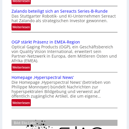
:
Weiterlesen
I
Zalando beteiligt sich an Sereacts Series-B-Runde
n
Das Stuttgarter Robotik- und KI-Unternehmen Sereact
t
hat Zalando als strategischen Investor gewonnen.
e
:
Weiterlesen
r
Z
n
a
a
OGP stärkt Präsenz in EMEA-Region
l
t
Optical Gaging Products (OGP), ein Geschäftsbereich
a
i
von Quality Vision International, erweitert sein
n
o
Partner-Netzwerk in Europa, dem Mittleren Osten und
d
Afrika (EMEA).
n
o
a
:
Weiterlesen
b
l
O
e
Homepage ‚Hyperspectral News‘
V
G
t
Die Homepage ‚Hyperspectral News‘ (betrieben von
i
P
Philippe Monnoyer) bündelt Nachrichten zur
e
s
s
hyperspektralen Bildgebung und verweist auf
i
i
t
öffentlich zugängliche Artikel, die um eigene…
l
o
ä
:
Weiterlesen
i
n
r
H
g
N
k
o
t
i
t
m
s
g
P
Bild: Elio Labs.
e
i
h
r