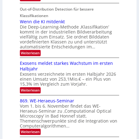
o
i
T
I
u
t
Out-of-Distribution Detection für bessere
a
S
r
e
g
I
Klassifikationen
e
n
u
Wenn die KI mitdenkt
O
n
Die Deep-Learning-Methode ‚Klassifikation‘
n
N
a
kommt in der industriellen Bildverarbeitung
g
T
u
vielfältig zum Einsatz. Sie ordnet Bilddaten
z
e
vordefinierten Klassen zu und unterstützt
f
u
c
automatisierte Entscheidungen im…
d
E
h
:
Weiterlesen
e
l
T
W
r
e
e
a
Exosens meldet starkes Wachstum im ersten
V
n
k
Halbjahr
l
n
I
Exosens verzeichnete im ersten Halbjahr 2026
t
k
d
S
einen Umsatz von 253,1Mio.€ – ein Plus von
i
r
s
e
I
15,3% im Vergleich zum Vorjahr.
o
K
O
:
Weiterlesen
n
I
E
N
m
i
x
869. WE-Heraeus-Seminar
i
2
o
k
t
Vom 1. bis 6. November findet das WE-
0
s
d
-
Heraeus-Seminar zu ‚Computational Optical
e
2
e
u
Microscopy‘ in Bad Honnef statt.
n
n
6
Themenschwerpunkte sind die Integration von
s
n
k
m
Computeralgorithmen…
t
d
e
:
Weiterlesen
B
l
8
d
i