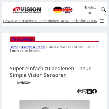
Newslett
Linked
er
News
Fachartikel
Produktneuheiten
Fachzeitschrift
inVISION Top I
WHITEPAPER
Home
»
Branche & Trends
»
Super einfach zu bedienen – neue
Simple Vision Sensoren
Super einfach zu bedienen – neue
Simple Vision Sensoren
inVISION