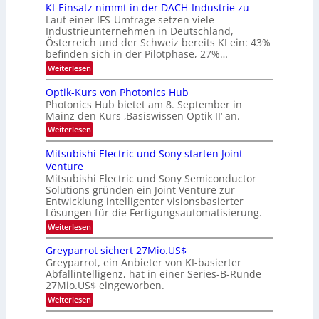
6
KI-Einsatz nimmt in der DACH-Industrie zu
e
l
9
t
Laut einer IFS-Umfrage setzen viele
.
d
s
Industrieunternehmen in Deutschland,
W
t
v
Österreich und der Schweiz bereits KI ein: 43%
E
a
befinden sich in der Pilotphase, 27%…
-
e
r
H
k
r
:
Weiterlesen
e
e
K
a
r
s
I
Optik-Kurs von Photonics Hub
a
r
W
-
e
Photonics Hub bietet am 8. September in
a
E
b
u
Mainz den Kurs ‚Basiswissen Optik II‘ an.
c
i
e
s
h
n
:
Weiterlesen
-
i
s
s
O
S
t
a
t
p
Mitsubishi Electric und Sony starten Joint
e
u
t
t
u
m
Venture
m
z
i
i
n
i
n
Mitsubishi Electric und Sony Semiconductor
k
n
m
i
Solutions gründen ein Joint Venture zur
-
g
a
e
m
K
Entwicklung intelligenter visionsbasierter
s
r
r
m
u
Lösungen für die Fertigungsautomatisierung.
-
s
t
r
:
t
Weiterlesen
i
s
T
M
e
n
v
r
i
n
d
o
Greyparrot sichert 27Mio.US$
t
H
e
e
n
Greyparrot, ein Anbieter von KI-basierter
s
a
r
P
n
Abfallintelligenz, hat in einer Series-B-Runde
u
l
D
h
d
27Mio.US$ eingeworben.
b
b
A
o
i
j
C
s
t
:
Weiterlesen
s
a
H
o
G
h
h
-
n
r