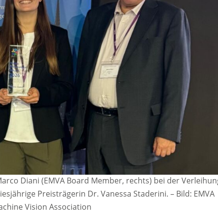
. Marco Diani (EMVA Board Member, rechts) bei der Verleihun
esjährige Preisträgerin Dr. Vanessa Staderini.
–
Bild: EMVA
chine Vision Association