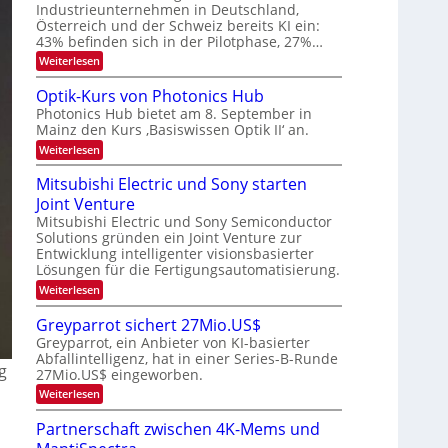
E
a
Industrieunternehmen in Deutschland,
e
-
r
Österreich und der Schweiz bereits KI ein:
r
H
k
43% befinden sich in der Pilotphase, 27%…
e
a
e
r
:
Weiterlesen
s
r
a
K
W
b
e
I
a
Optik-Kurs von Photonics Hub
u
-
c
e
Photonics Hub bietet am 8. September in
s
E
h
i
Mainz den Kurs ‚Basiswissen Optik II‘ an.
-
i
s
t
S
n
t
:
Weiterlesen
e
s
u
O
u
m
a
m
p
Mitsubishi Electric und Sony starten
n
i
t
i
t
n
z
g
Joint Venture
m
i
a
n
e
k
s
Mitsubishi Electric und Sony Semiconductor
r
i
r
-
Solutions gründen ein Joint Venture zur
-
m
s
K
Entwicklung intelligenter visionsbasierter
m
T
t
u
Lösungen für die Fertigungsautomatisierung.
t
e
r
r
i
n
s
:
Weiterlesen
e
n
H
v
M
d
n
a
o
i
Greyparrot sichert 27Mio.US$
e
l
n
t
d
r
Greyparrot, ein Anbieter von KI-basierter
b
P
s
s
D
Abfallintelligenz, hat in einer Series-B-Runde
j
h
u
A
g
a
o
27Mio.US$ eingeworben.
b
C
h
t
i
:
Weiterlesen
H
r
o
s
G
-
n
h
r
I
Partnerschaft zwischen 4K-Mems und
i
i
e
n
c
E