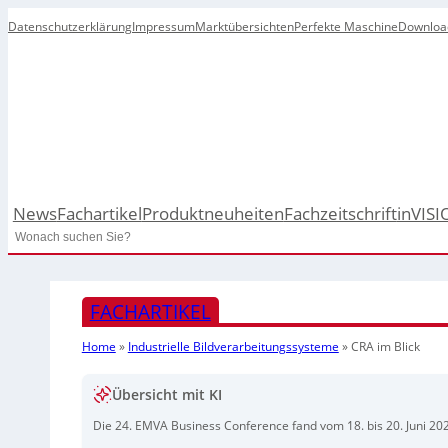
Datenschutzerklärung
Impressum
Marktübersichten
Perfekte Maschine
Downloa
News
Fachartikel
Produktneuheiten
Fachzeitschrift
inVISI
Search
FACHARTIKEL
Home
»
Industrielle Bildverarbeitungssysteme
»
CRA im Blick
Übersicht mit KI
Die 24. EMVA Business Conference fand vom 18. bis 20. Juni 202
Unternehmenspräsentationen und intensives Networking der in