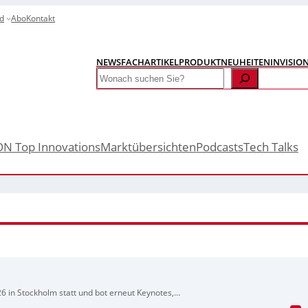
d
Abo
Kontakt
NEWS
FACHARTIKEL
PRODUKTNEUHEITEN
INVISIO
Search
ON Top Innovations
Marktübersichten
Podcasts
Tech Talks
6 in Stockholm statt und bot erneut Keynotes,
ternationalen Bildverarbeitungsbranche. Zentrales Thema war der EU-