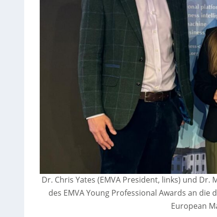
Dr. Chris Yates (EMVA President, links) und Dr
des EMVA Young Professional Awards an die di
European Ma