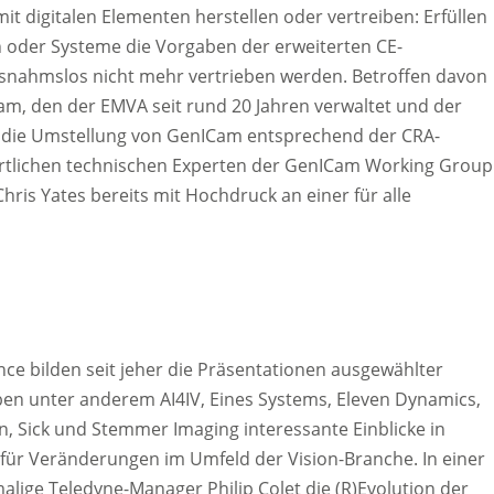
it digitalen Elementen herstellen oder vertreiben: Erfüllen
oder Systeme die Vorgaben der erweiterten CE-
usnahmslos nicht mehr vertrieben werden. Betroffen davon
m, den der EMVA seit rund 20 Jahren verwaltet und der
 die Umstellung von GenICam entsprechend der CRA-
wortlichen technischen Experten der GenICam Working Group
ris Yates bereits mit Hochdruck an einer für alle
ce bilden seit jeher die Präsentationen ausgewählter
n unter anderem AI4IV, Eines Systems, Eleven Dynamics,
n, Sick und Stemmer Imaging interessante Einblicke in
für Veränderungen im Umfeld der Vision-Branche. In einer
alige Teledyne-Manager Philip Colet die (R)Evolution der