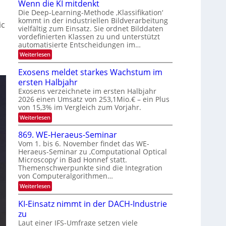
u
Wenn die KI mitdenkt
n
N
n
Die Deep-Learning-Methode ‚Klassifikation‘
a
T
kommt in der industriellen Bildverarbeitung
g
ic
u
vielfältig zum Einsatz. Sie ordnet Bilddaten
e
z
f
vordefinierten Klassen zu und unterstützt
c
u
d
automatisierte Entscheidungen im…
h
E
e
:
Weiterlesen
T
l
W
r
a
e
e
Exosens meldet starkes Wachstum im
V
n
l
k
ersten Halbjahr
I
n
k
t
d
Exosens verzeichnete im ersten Halbjahr
S
s
i
r
2026 einen Umsatz von 253,1Mio.€ – ein Plus
I
e
von 15,3% im Vergleich zum Vorjahr.
o
O
K
n
:
Weiterlesen
I
N
E
m
i
2
x
i
869. WE-Heraeus-Seminar
k
o
t
0
Vom 1. bis 6. November findet das WE-
s
-
d
2
Heraeus-Seminar zu ‚Computational Optical
e
e
u
6
Microscopy‘ in Bad Honnef statt.
n
n
n
s
k
Themenschwerpunkte sind die Integration
m
d
t
von Computeralgorithmen…
e
B
:
Weiterlesen
l
8
i
d
6
e
KI-Einsatz nimmt in der DACH-Industrie
l
9
t
zu
d
.
s
W
Laut einer IFS-Umfrage setzen viele
v
t