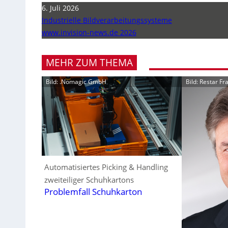
6. Juli 2026
Industrielle Bildverarbeitungssysteme
www.invision-news.de 2026
MEHR ZUM THEMA
Bild: .Nomagic GmbH
Bild: Restar F
Automatisiertes Picking & Handling
zweiteiliger Schuhkartons
Problemfall Schuhkarton