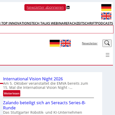
LinkedIn
Newsletter abonnieren
N TOP INNOVATIONS
TECH TALKS WEBINARE
FACHZEITSCHRIFT
PODCASTS
LinkedIn
Newsletter
International Vision Night 2026
Am 5. Oktober veranstaltet die EMVA bereits zum
15. Mal die International Vision Night -…
:
Weiterlesen
I
Zalando beteiligt sich an Sereacts Series-B-
n
Runde
t
Das Stuttgarter Robotik- und KI-Unternehmen
e