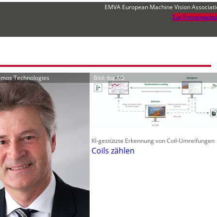
EMVA European Machine Vision Associati
Zur Firmenwebsi
ramos Technologies
Bild: iba AG
KI-gestützte Erkennung von Coil-Umreifungen
Coils zählen