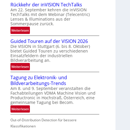
Rückkehr der inVISION TechTalks
n
Am 22. September kehren die inVISION
b
TechTalks mit dem Webinar (Telecentric)
e
Lenses & Illuminations aus der
g
Sommerpause zurück.
r
:
Weiterlesen
e
R
n
Guided Touren auf der VISION 2026
ü
z
Die VISION in Stuttgart (6. bis 8. Oktober)
c
t
bietet Guided Touren zu verschiedenen
k
e
Einsatzfeldern der industriellen
k
Bildverarbeitung an.
M
e
ö
:
Weiterlesen
h
g
G
r
l
Tagung zu Elektronik- und
u
d
i
Bildverarbeitungs-Trends
i
e
c
Am 8. und 9. September veranstalten die
d
r
Fachabteilungen VDMA Machine Vision und
h
e
i
Productronic in Hochstraß, Österreich, eine
k
d
n
gemeinsame Tagung bei Becom.
e
T
V
:
Weiterlesen
i
o
I
T
t
u
S
Out-of-Distribution Detection für bessere
a
e
r
I
g
Klassifikationen
n
e
O