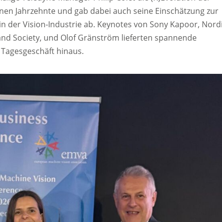
nen Jahrzehnte und gab dabei auch seine Einschätzung zur
in der Vision-Industrie ab. Keynotes von Sony Kapoor, Nord
y and Society, und Olof Gränström lieferten spannende
Tagesgeschäft hinaus.