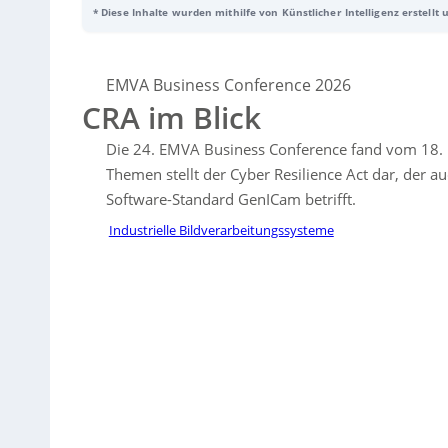
* Diese Inhalte wurden mithilfe von Künstlicher Intelligenz erstellt
weite Cyber Resilience Act (CRA): Ab dem Stichtag 11. Dezembe
Kennzeichnung in Europa nicht mehr vertrieben werden. Betrof
GenICam Working Group
arbeitet laut EMVA bereits an einer rechtzeitigen CRA-kon
Intersystems, Eleven Dynamics, Forca Silicon, Murrelektronik,
EMVA Business Conference 2026
gab Philipp Colette einen Rückblick auf die Evolution der Bildv
CRA im Blick
Award erhielt Dr. Vanessa Staderini (Austrian Institute of Tech
visueller Inspektion. Die nächste EMVA Business Conference ist f
Die 24. EMVA Business Conference fand vom 18. bi
Themen stellt der Cyber Resilience Act dar, der 
Software-Standard GenICam betrifft.
Industrielle Bildverarbeitungssysteme
Sorry, no results.
Please try another keyword