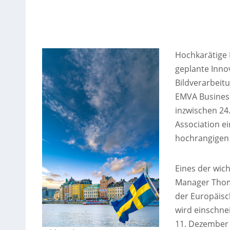
Hochkarätige 
geplante Inno
Bildverarbeit
EMVA Business
inzwischen 24
Association e
hochrangigen 
Eines der wic
Manager Thoma
der Europäisc
wird einschne
11. Dezember 2