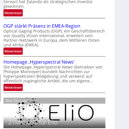
Sereact hat Zalando als strategischen Investor
r
gewonnen.
n
:
Weiterlesen
a
Z
t
a
i
OGP stärkt Präsenz in EMEA-Region
l
o
Optical Gaging Products (OGP), ein Geschäftsbereich
a
von Quality Vision International, erweitert sein
n
Partner-Netzwerk in Europa, dem Mittleren Osten
n
a
und Afrika (EMEA).
d
l
o
:
Weiterlesen
V
b
O
i
Homepage ‚Hyperspectral News‘
e
G
s
Die Homepage ‚Hyperspectral News‘ (betrieben von
t
P
i
Philippe Monnoyer) bündelt Nachrichten zur
e
s
o
hyperspektralen Bildgebung und verweist auf
i
t
n
öffentlich zugängliche Artikel, die um eigene…
l
ä
N
:
Weiterlesen
i
r
i
H
g
k
g
o
t
t
Bild: Elio Labs.
h
m
s
P
t
e
i
r
2
p
c
ä
0
a
21Mio.US$ für Elio
h
s
2
g
a
e
6