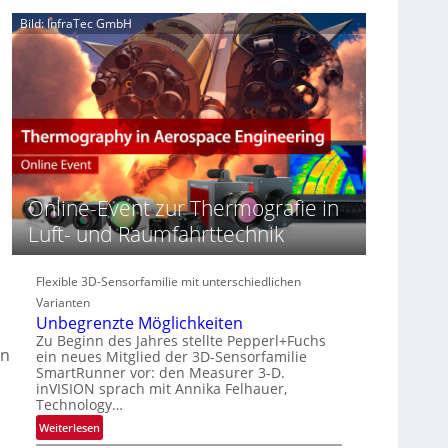
e
n
n
Bild: InfraTec GmbH
‚
S
z
H
e
i
y
r
n
p
e
E
e
a
M
r
c
E
s
t
A
p
s
-
e
S
R
c
Online-Event zur Thermografie in
e
e
t
r
g
Luft- und Raumfahrttechnik
r
i
i
a
e
o
l
s
n
Flexible 3D-Sensorfamilie mit unterschiedlichen
N
-
Varianten
e
B
Unbegrenzte Möglichkeiten
w
-
Zu Beginn des Jahres stellte Pepperl+Fuchs
s
on
ein neues Mitglied der 3D-Sensorfamilie
R
‘
SmartRunner vor: den Measurer 3-D.
u
inVISION sprach mit Annika Felhauer,
n
Technology…
d
:
Weiterlesen
e
U