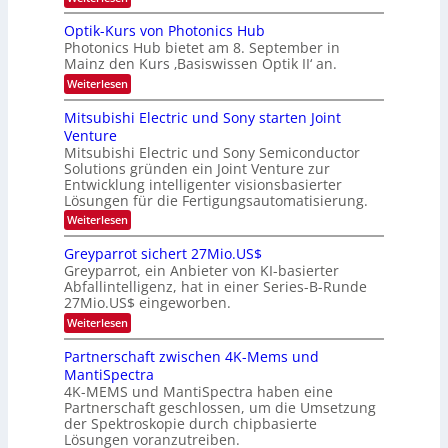
e
e
K
a
r
s
I
Optik-Kurs von Photonics Hub
a
r
W
-
e
Photonics Hub bietet am 8. September in
a
E
b
u
Mainz den Kurs ‚Basiswissen Optik II‘ an.
c
i
e
s
h
n
:
Weiterlesen
-
i
s
s
O
S
t
a
t
p
Mitsubishi Electric und Sony starten Joint
e
u
t
t
u
m
Venture
m
z
i
i
n
i
n
Mitsubishi Electric und Sony Semiconductor
k
n
m
i
Solutions gründen ein Joint Venture zur
-
g
a
e
m
K
Entwicklung intelligenter visionsbasierter
s
r
r
m
u
Lösungen für die Fertigungsautomatisierung.
-
s
t
r
:
t
Weiterlesen
i
s
T
M
e
n
v
r
i
n
d
o
Greyparrot sichert 27Mio.US$
t
H
e
e
n
Greyparrot, ein Anbieter von KI-basierter
s
a
r
P
n
Abfallintelligenz, hat in einer Series-B-Runde
u
l
D
h
d
27Mio.US$ eingeworben.
b
b
A
o
i
j
C
s
t
:
Weiterlesen
s
a
H
o
G
h
h
-
n
r
Partnerschaft zwischen 4K-Mems und
i
r
I
i
e
MantiSpectra
E
n
c
y
l
d
4K-MEMS und MantiSpectra haben eine
s
p
e
u
H
Partnerschaft geschlossen, um die Umsetzung
a
c
s
u
r
der Spektroskopie durch chipbasierte
t
t
b
r
Lösungen voranzutreiben.
r
r
o