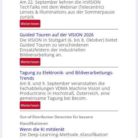
Am 22. September kehren die inVISION
b
TechTalks mit dem Webinar (Telecentric)
e
Lenses & Illuminations aus der Sommerpause
g
zurück.
r
:
Weiterlesen
e
R
n
Guided Touren auf der VISION 2026
ü
z
Die VISION in Stuttgart (6. bis 8. Oktober) bietet
c
t
Guided Touren zu verschiedenen
k
Einsatzfeldern der industriellen
e
k
Bildverarbeitung an.
M
e
:
ö
Weiterlesen
h
G
g
r
Tagung zu Elektronik- und Bildverarbeitungs-
u
l
d
Trends
i
i
e
Am 8. und 9. September veranstalten die
d
c
r
Fachabteilungen VDMA Machine Vision und
e
h
Productronic in Hochstraß, Österreich, eine
i
d
k
gemeinsame Tagung bei Becom.
n
T
e
:
Weiterlesen
V
o
i
T
I
u
t
Out-of-Distribution Detection für bessere
a
S
r
e
g
I
Klassifikationen
e
n
u
Wenn die KI mitdenkt
O
n
Die Deep-Learning-Methode ‚Klassifikation‘
n
N
a