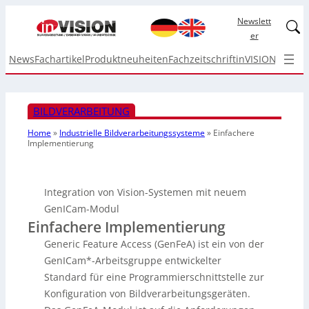
Newslett
Linked
er
News
Fachartikel
Produktneuheiten
Fachzeitschrift
inVISION Top I
BILDVERARBEITUNG
Home
»
Industrielle Bildverarbeitungssysteme
»
Einfachere
Implementierung
Integration von Vision-Systemen mit neuem
GenICam-Modul
Einfachere Implementierung
Generic Feature Access (GenFeA) ist ein von der
GenICam*-Arbeitsgruppe entwickelter
Standard für eine Programmierschnittstelle zur
Konfiguration von Bildverarbeitungsgeräten.