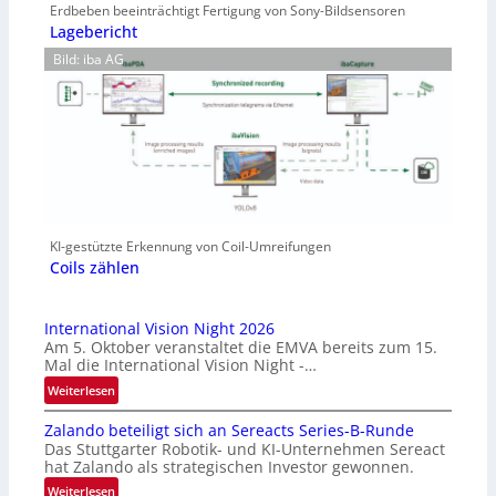
Erdbeben beeinträchtigt Fertigung von Sony-Bildsensoren
Lagebericht
Bild: iba AG
KI-gestützte Erkennung von Coil-Umreifungen
Coils zählen
International Vision Night 2026
Am 5. Oktober veranstaltet die EMVA bereits zum 15.
Mal die International Vision Night -…
:
Weiterlesen
I
Zalando beteiligt sich an Sereacts Series-B-Runde
n
Das Stuttgarter Robotik- und KI-Unternehmen Sereact
t
hat Zalando als strategischen Investor gewonnen.
e
:
Weiterlesen
r