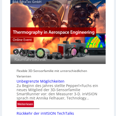
e
Bild: InfraTec GmbH
i
y
r
n
p
e
E
e
a
M
r
c
E
s
t
A
p
s
-
e
S
R
c
e
e
t
r
g
r
i
i
Online-Event zur Thermografie in Luft- und
a
e
o
Raumfahrttechnik
l
s
n
N
-
e
B
Flexible 3D-Sensorfamilie mit unterschiedlichen
w
-
Varianten
s
R
Unbegrenzte Möglichkeiten
‘
u
Zu Beginn des Jahres stellte Pepperl+Fuchs ein
n
neues Mitglied der 3D-Sensorfamilie
SmartRunner vor: den Measurer 3-D. inVISION
d
sprach mit Annika Felhauer, Technology…
e
:
Weiterlesen
U
Rückkehr der inVISION TechTalks
n