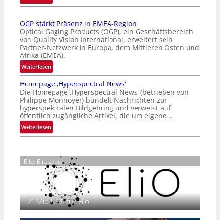
Z
n
a
a
OGP stärkt Präsenz in EMEA-Region
l
t
Optical Gaging Products (OGP), ein Geschäftsbereich
a
i
von Quality Vision International, erweitert sein
n
o
Partner-Netzwerk in Europa, dem Mittleren Osten und
d
Afrika (EMEA).
n
o
a
:
Weiterlesen
b
l
O
e
Homepage ‚Hyperspectral News‘
V
G
t
Die Homepage ‚Hyperspectral News‘ (betrieben von
i
P
Philippe Monnoyer) bündelt Nachrichten zur
e
s
s
hyperspektralen Bildgebung und verweist auf
i
i
t
öffentlich zugängliche Artikel, die um eigene…
l
o
ä
:
Weiterlesen
i
n
r
H
g
N
k
o
t
i
t
m
s
g
P
Bild: Elio Labs.
e
i
h
r
p
c
t
ä
a
h
2
s
g
a
0
e
21Mio.US$ für Elio
e
n
2
n
‚
S
6
z
H