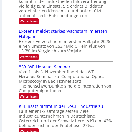
kommt in der industriellen Bildverarbeitung
g
T
u
vielfältig zum Einsatz. Sie ordnet Bilddaten
z
e
vordefinierten Klassen zu und unterstützt
f
u
c
automatisierte Entscheidungen im…
d
E
h
:
Weiterlesen
e
l
T
W
r
e
e
a
Exosens meldet starkes Wachstum im ersten
V
n
k
Halbjahr
l
n
I
Exosens verzeichnete im ersten Halbjahr 2026
t
k
d
S
einen Umsatz von 253,1Mio.€ – ein Plus von
i
r
s
e
I
15,3% im Vergleich zum Vorjahr.
o
K
O
:
Weiterlesen
n
I
E
N
m
i
x
869. WE-Heraeus-Seminar
i
2
o
k
t
Vom 1. bis 6. November findet das WE-
0
s
d
-
Heraeus-Seminar zu ‚Computational Optical
e
2
e
u
Microscopy‘ in Bad Honnef statt.
n
n
6
Themenschwerpunkte sind die Integration von
s
n
k
m
Computeralgorithmen…
t
d
e
:
Weiterlesen
B
l
8
d
i
6
KI-Einsatz nimmt in der DACH-Industrie zu
e
l
9
t
Laut einer IFS-Umfrage setzen viele
.
d
s
Industrieunternehmen in Deutschland,
W
t
v
Österreich und der Schweiz bereits KI ein: 43%
E
a
befinden sich in der Pilotphase, 27%…
-
e
r
H
k
r
:
Weiterlesen