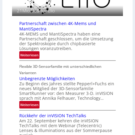
f
E
i
21Mio.US$ für Elio
M
e
E
i
A
Partnerschaft zwischen 4K-Mems und
n
-
MantiSpectra
L
R
4K-MEMS und MantiSpectra haben eine
u
Partnerschaft geschlossen, um die Umsetzung
e
f
der Spektroskopie durch chipbasierte
g
t
Lösungen voranzutreiben.
i
-
:
Weiterlesen
o
u
P
n
n
Flexible 3D-Sensorfamilie mit unterschiedlichen
a
d
r
Varianten
R
t
Unbegrenzte Möglichkeiten
a
Zu Beginn des Jahres stellte Pepperl+Fuchs ein
n
u
neues Mitglied der 3D-Sensorfamilie
e
SmartRunner vor: den Measurer 3-D. inVISION
m
r
sprach mit Annika Felhauer, Technology…
f
s
a
:
Weiterlesen
c
h
U
h
Rückkehr der inVISION TechTalks
r
n
a
Am 22. September kehren die inVISION
t
b
f
TechTalks mit dem Webinar (Telecentric)
t
e
t
Lenses & Illuminations aus der Sommerpause
e
g
z