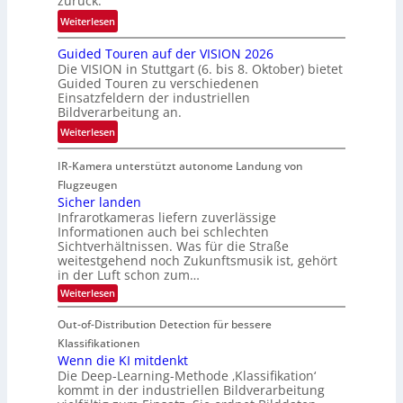
zurück.
c
r
w
:
Weiterlesen
h
e
i
R
n
n
s
Guided Touren auf der VISION 2026
ü
i
z
Die VISION in Stuttgart (6. bis 8. Oktober) bietet
c
c
k
t
Guided Touren zu verschiedenen
h
k
Einsatzfeldern der industriellen
e
e
k
Bildverarbeitung an.
M
n
e
:
ö
Weiterlesen
4
h
G
g
K
r
IR-Kamera unterstützt autonome Landung von
u
l
-
d
i
i
Flugzeugen
M
e
d
c
Sicher landen
e
r
Infrarotkameras liefern zuverlässige
e
h
m
i
Informationen auch bei schlechten
d
k
s
n
Sichtverhältnissen. Was für die Straße
T
e
u
weitestgehend noch Zukunftsmusik ist, gehört
V
o
i
in der Luft schon zum…
n
I
u
t
d
:
Weiterlesen
S
r
e
S
M
I
i
e
n
Out-of-Distribution Detection für bessere
a
O
c
n
n
h
Klassifikationen
N
a
e
t
Wenn die KI mitdenkt
T
r
u
Die Deep-Learning-Methode ‚Klassifikation‘
i
e
l
f
kommt in der industriellen Bildverarbeitung
a
S
c