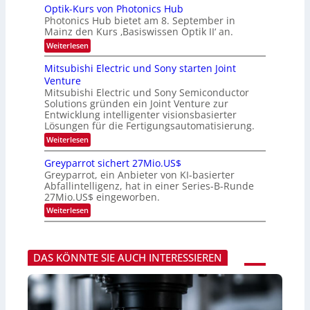
s
I
Optik-Kurs von Photonics Hub
a
W
-
e
Photonics Hub bietet am 8. September in
a
E
u
Mainz den Kurs ‚Basiswissen Optik II‘ an.
c
i
s
h
n
:
Weiterlesen
-
s
s
O
S
t
a
p
Mitsubishi Electric und Sony starten Joint
e
u
t
t
m
Venture
m
z
i
i
i
n
Mitsubishi Electric und Sony Semiconductor
k
n
m
i
Solutions gründen ein Joint Venture zur
-
a
e
m
K
Entwicklung intelligenter visionsbasierter
r
r
m
u
Lösungen für die Fertigungsautomatisierung.
s
t
r
:
t
Weiterlesen
i
s
M
e
n
v
i
n
d
o
Greyparrot sichert 27Mio.US$
t
H
e
n
Greyparrot, ein Anbieter von KI-basierter
s
a
r
P
Abfallintelligenz, hat in einer Series-B-Runde
u
l
D
h
27Mio.US$ eingeworben.
b
b
A
o
i
j
C
t
:
Weiterlesen
s
a
H
o
G
h
h
-
n
r
i
r
I
i
e
E
n
c
y
l
DAS KÖNNTE SIE AUCH INTERESSIEREN
d
s
p
e
u
H
a
c
s
u
r
t
t
b
r
r
r
o
i
i
t