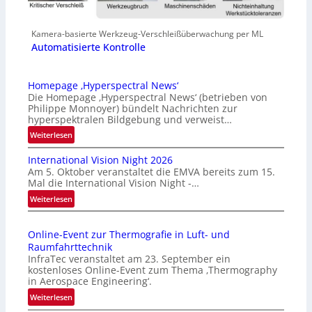
Kamera-basierte Werkzeug-Verschleißüberwachung per ML
Automatisierte Kontrolle
Homepage ‚Hyperspectral News‘
Die Homepage ‚Hyperspectral News‘ (betrieben von
Philippe Monnoyer) bündelt Nachrichten zur
hyperspektralen Bildgebung und verweist…
:
Weiterlesen
H
International Vision Night 2026
o
Am 5. Oktober veranstaltet die EMVA bereits zum 15.
m
Mal die International Vision Night -…
e
:
Weiterlesen
p
I
a
n
g
Online-Event zur Thermografie in Luft- und
t
e
Raumfahrttechnik
e
‚
InfraTec veranstaltet am 23. September ein
r
H
kostenloses Online-Event zum Thema ‚Thermography
n
y
in Aerospace Engineering‘.
a
p
:
Weiterlesen
t
e
O