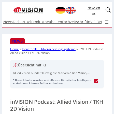
Newslett
Linked
er
News
Fachartikel
Produktneuheiten
Fachzeitschrift
inVISION Top I
NEWS
Home
»
Industrielle Bildverarbeitungssysteme
»
inVISION Podcast:
Allied Vision / TKH 2D Vision
Übersicht mit KI
Allied Vision bündelt künftig die Marken Allied Vision,
Chromasens, NET und SVS-Vistek-Mikrotron unter
* Diese Inhalte wurden mithilfe von Künstlicher Intelligenz
einem gemeinsamen Dach. In einer neuen Folge des
erstellt und können Fehler enthalten.
InVISION-Podcasts „5 Questions“ erläutert Robert Franz,
CEO der TKH Vision Group, die Gründe für diesen
Schritt. Die Audioaufnahme wurde KI-generiert und vom
inVISION Podcast: Allied Vision / TKH
Tedo-Verlag bereitgestellt.
2D Vision