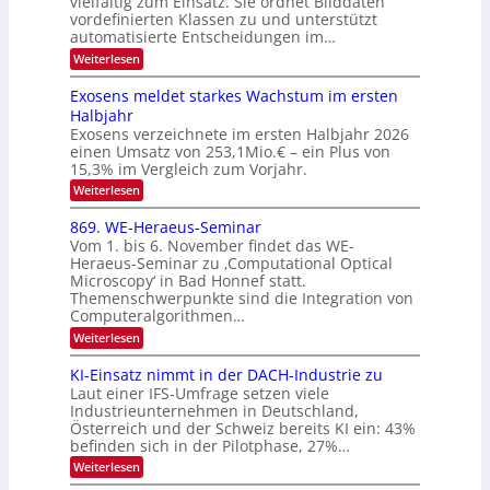
vielfältig zum Einsatz. Sie ordnet Bilddaten
d
n
p
h
vordefinierten Klassen zu und unterstützt
d
e
e
e
T
automatisierte Entscheidungen im…
r
n
c
a
:
Weiterlesen
V
t
W
l
I
e
r
Exosens meldet starkes Wachstum im ersten
k
n
S
a
Halbjahr
s
n
I
Exosens verzeichnete im ersten Halbjahr 2026
d
O
einen Umsatz von 253,1Mio.€ – ein Plus von
i
e
15,3% im Vergleich zum Vorjahr.
N
K
2
:
Weiterlesen
I
E
0
m
x
869. WE-Heraeus-Seminar
i
2
o
t
Vom 1. bis 6. November findet das WE-
s
6
d
Heraeus-Seminar zu ‚Computational Optical
e
e
Microscopy‘ in Bad Honnef statt.
n
n
Themenschwerpunkte sind die Integration von
s
k
m
Computeralgorithmen…
t
e
:
Weiterlesen
l
8
d
6
KI-Einsatz nimmt in der DACH-Industrie zu
e
9
t
Laut einer IFS-Umfrage setzen viele
.
s
Industrieunternehmen in Deutschland,
W
t
Österreich und der Schweiz bereits KI ein: 43%
E
a
befinden sich in der Pilotphase, 27%…
-
r
H
k
:
Weiterlesen
e
e
K
r