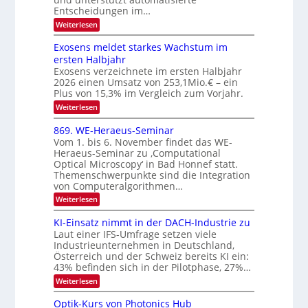
r
n
Entscheidungen im…
t
a
V
r
l
:
Weiterlesen
I
W
a
k
e
S
Exosens meldet starkes Wachstum im
s
n
I
ersten Halbjahr
n
O
Exosens verzeichnete im ersten Halbjahr
d
2026 einen Umsatz von 253,1Mio.€ – ein
i
N
e
Plus von 15,3% im Vergleich zum Vorjahr.
2
K
:
Weiterlesen
0
I
E
m
2
x
869. WE-Heraeus-Seminar
i
6
o
t
Vom 1. bis 6. November findet das WE-
s
d
Heraeus-Seminar zu ‚Computational
e
e
Optical Microscopy‘ in Bad Honnef statt.
n
n
Themenschwerpunkte sind die Integration
s
k
m
von Computeralgorithmen…
t
e
:
Weiterlesen
l
8
d
6
KI-Einsatz nimmt in der DACH-Industrie zu
e
9
t
Laut einer IFS-Umfrage setzen viele
.
s
Industrieunternehmen in Deutschland,
W
t
Österreich und der Schweiz bereits KI ein:
E
a
43% befinden sich in der Pilotphase, 27%…
-
r
H
k
:
Weiterlesen
e
e
K
r
s
I
Optik-Kurs von Photonics Hub
a