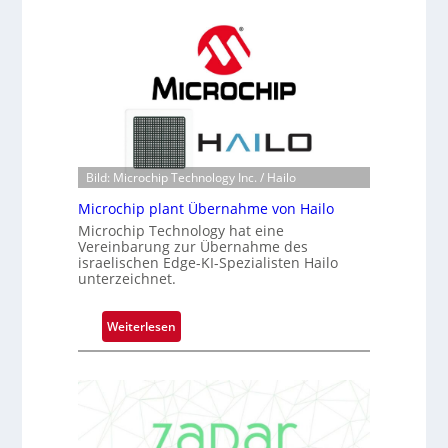
l
c
a
h
c
a
k
n
s
S
t
e
o
r
n
e
e
Bild: Microchip Technology Inc. / Hailo
a
ü
c
Microchip plant Übernahme von Hailo
b
t
Microchip Technology hat eine
e
s
Vereinbarung zur Übernahme des
r
israelischen Edge-KI-Spezialisten Hailo
S
unterzeichnet.
n
e
i
r
m
:
Weiterlesen
i
m
M
e
t
i
s
D
c
-
a
r
B
r
o
-
k