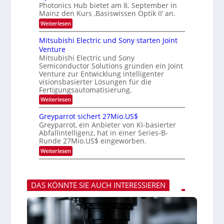
W
-
e
Photonics Hub bietet am 8. September in
a
E
u
Mainz den Kurs ‚Basiswissen Optik II‘ an.
c
i
s
h
n
:
Weiterlesen
-
s
s
O
S
t
a
p
Mitsubishi Electric und Sony starten Joint
e
u
t
t
m
Venture
m
z
i
i
i
n
Mitsubishi Electric und Sony
k
n
m
i
Semiconductor Solutions gründen ein Joint
-
a
e
m
K
Venture zur Entwicklung intelligenter
r
r
m
u
visionsbasierter Lösungen für die
s
t
r
Fertigungsautomatisierung.
t
i
s
e
n
:
Weiterlesen
v
n
d
M
o
H
e
i
n
Greyparrot sichert 27Mio.US$
a
r
t
P
Greyparrot, ein Anbieter von KI-basierter
l
D
s
h
Abfallintelligenz, hat in einer Series-B-
b
A
u
o
Runde 27Mio.US$ eingeworben.
j
C
b
t
a
H
i
o
:
Weiterlesen
h
-
s
n
G
r
I
h
i
r
n
i
c
e
d
E
s
y
u
l
DAS KÖNNTE SIE AUCH INTERESSIEREN
H
p
s
e
u
a
t
c
b
r
r
t
r
i
r
o
e
i
t