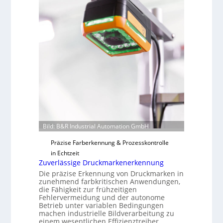
u
a
t
i
F
l
e
o
r
t
i
g
u
n
g
a
Bild: B&R Industrial Automation GmbH
u
Präzise Farberkennung & Prozesskontrolle
s
in Echtzeit
Zuverlässige Druckmarkenerkennung
Die präzise Erkennung von Druckmarken in
zunehmend farbkritischen Anwendungen,
die Fähigkeit zur frühzeitigen
Fehlervermeidung und der autonome
Betrieb unter variablen Bedingungen
machen industrielle Bildverarbeitung zu
einem wesentlichen Effizienztreiber.…