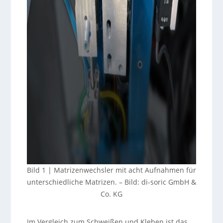
Bild 1 | Matrizenwechsler mit acht Aufnahmen für
unterschiedliche Matrizen.
–
Bild: di-soric GmbH &
Co. KG
Im Vergleich zum Schweißen und Kleben ist das