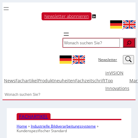
LinkedIn
Newsletter abonnieren
Search
LinkedIn
Newsletter
inVISION
News
Fachartikel
Produktneuheiten
Fachzeitschrift
Top
Mar
Innovations
Search
FACHARTIKEL
Home
»
Industrielle Bildverarbeitungssysteme
»
Kundenspezifischer Standard