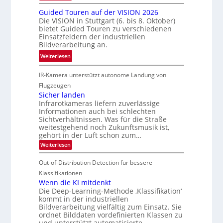
h
s
R
n
Guided Touren auf der VISION 2026
n
c
ü
z
Die VISION in Stuttgart (6. bis 8. Oktober)
i
h
c
t
bietet Guided Touren zu verschiedenen
k
e
k
Einsatzfeldern der industriellen
e
n
k
Bildverarbeitung an.
M
4
e
:
ö
Weiterlesen
K
h
G
g
-
r
IR-Kamera unterstützt autonome Landung von
u
l
M
d
i
i
Flugzeugen
e
e
d
c
Sicher landen
m
r
Infrarotkameras liefern zuverlässige
e
h
s
i
Informationen auch bei schlechten
d
k
u
n
Sichtverhältnissen. Was für die Straße
T
e
weitestgehend noch Zukunftsmusik ist,
n
V
o
i
gehört in der Luft schon zum…
d
I
u
t
:
Weiterlesen
M
S
r
e
S
a
I
i
e
n
Out-of-Distribution Detection für bessere
n
O
c
n
h
Klassifikationen
t
N
a
e
Wenn die KI mitdenkt
i
T
r
u
Die Deep-Learning-Methode ‚Klassifikation‘
S
e
l
f
kommt in der industriellen
a
p
c
Bildverarbeitung vielfältig zum Einsatz. Sie
d
n
e
h
ordnet Bilddaten vordefinierten Klassen zu
d
e
c
e
T
und unterstützt automatisierte