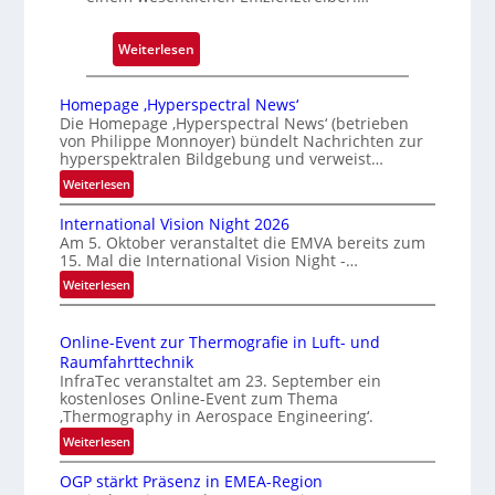
:
Weiterlesen
Z
u
Homepage ‚Hyperspectral News‘
v
Die Homepage ‚Hyperspectral News‘ (betrieben
von Philippe Monnoyer) bündelt Nachrichten zur
e
hyperspektralen Bildgebung und verweist…
r
:
Weiterlesen
l
H
ä
International Vision Night 2026
o
s
Am 5. Oktober veranstaltet die EMVA bereits zum
m
s
15. Mal die International Vision Night -…
e
i
:
Weiterlesen
p
g
I
a
n
e
g
Online-Event zur Thermografie in Luft- und
t
D
e
Raumfahrttechnik
e
‚
r
InfraTec veranstaltet am 23. September ein
r
H
u
kostenloses Online-Event zum Thema
n
y
‚Thermography in Aerospace Engineering‘.
c
a
p
:
Weiterlesen
k
t
e
O
m
i
r
OGP stärkt Präsenz in EMEA-Region
n
a
o