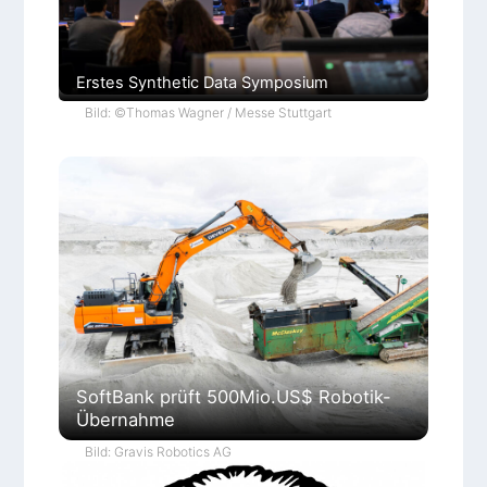
Erstes Synthetic Data Symposium
Bild: ©Thomas Wagner / Messe Stuttgart
SoftBank prüft 500Mio.US$ Robotik-
Übernahme
Bild: Gravis Robotics AG