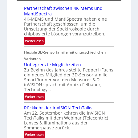
M
e
Partnerschaft zwischen 4K-Mems und
E
i
MantiSpectra
A
n
4K-MEMS und MantiSpectra haben eine
-
L
Partnerschaft geschlossen, um die
R
u
Umsetzung der Spektroskopie durch
e
chipbasierte Lösungen voranzutreiben.
f
g
t
:
Weiterlesen
i
-
P
o
u
Flexible 3D-Sensorfamilie mit unterschiedlichen
a
n
n
r
Varianten
d
t
Unbegrenzte Möglichkeiten
R
Zu Beginn des Jahres stellte Pepperl+Fuchs
n
ein neues Mitglied der 3D-Sensorfamilie
a
e
SmartRunner vor: den Measurer 3-D.
u
r
inVISION sprach mit Annika Felhauer,
m
s
Technology…
f
c
:
Weiterlesen
a
h
U
h
a
Rückkehr der inVISION TechTalks
n
r
f
Am 22. September kehren die inVISION
b
t
t
TechTalks mit dem Webinar (Telecentric)
e
t
Lenses & Illuminations aus der
z
g
Sommerpause zurück.
e
w
r
c
i
:
Weiterlesen
e