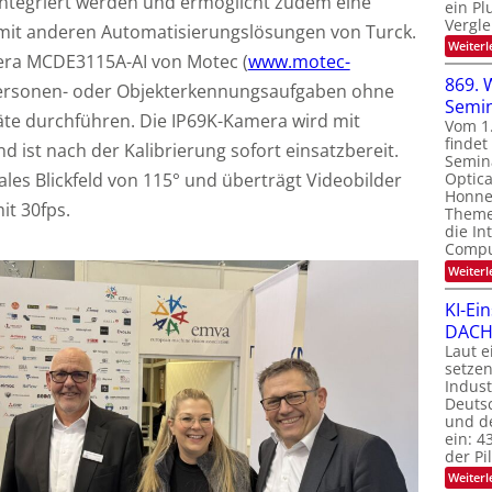
ntegriert werden und ermöglicht zudem eine
ein Pl
Vergle
mit anderen Automatisierungslösungen von Turck.
Weiterl
era MCDE3115A-AI von Motec (
www.motec-
869. 
Personen- oder Objekterkennungsaufgaben ohne
Semi
äte durchführen. Die IP69K-Kamera wird mit
Vom 1
finde
 ist nach der Kalibrierung sofort einsatzbereit.
Semin
tales Blickfeld von 115° und überträgt Videobilder
Optica
Honnef
it 30fps.
Theme
die In
Compu
Weiterl
KI-Ei
DACH-
Laut e
setzen
Indus
Deutsc
und de
ein: 4
der P
Weiterl