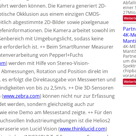
Abfall
ührt werden können. Die Kamera generiert 2D-
einer 
27Mio
tische Okklusion aus einem einzigen CMOS-
Weiterl
itlich abgestimmte 2D-Bilder sowie pixelgenaue
Partn
efeninformationen. Die Kamera arbeitet sowohl im
4K-M
ßenbereich mit Umgebungslicht, sodass keine
Manti
le erforderlich ist. ++ Beim SmartRunner Measurer
4K-M
Manti
Datenverarbeitung von Pepperl+Fuchs
Partne
um di
com
) werden mit Hilfe von Stereo-Vision-
Spekt
chipb
 Abmessungen, Rotation und Position direkt im
voranz
. es erfolgt die Direktausgabe von Messwerten und
Weiterl
indigkeiten von bis zu 2,5m/s. ++ Die 3D-Sensoren
 (
www.zebra.com
) können nicht nur zur Erfassung
t werden, sondern gleichzeitig auch zur
 wie eine Demo am Messestand zeigte. ++ Für den
uchsvollen Industrieumgebungen ist die Helios2
raserie von Lucid Vision (
www.thinklucid.com
)