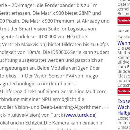
Österr
erie – 2D-Imager, die Förderbänder bis zu 1m
gemei
Gerät erfassen. Die Matrix 930 bietet 28MP und
Becom
000 Pixeln. Die Matrix 930 Premium ist AI-ready und
Weiterl
 mit der Smart Vision Suite for Logistics von
Out-of-
lligente Codeleser ID3000X von Hikrobots
für bes
Wenn 
; Vertrieb Maxxvision) bietet Bildraten bis zu 60fps
Die D
digkeit von 10m/s. Die ID5000X-Serie kann zudem
Method
kommt 
uchtung ausgestattet werden und passt sich an
Bildve
zum Ei
eumgebungen an. Beide Modelle verfügen über
Bildda
utofokus. ++ Der Vision-Sensor PV4 von Imago
Klasse
automa
ago-technologies.com) kombiniert
Entsc
I-Inferenz direkt auf einem Gerät. Eine Multicore-
Weiterl
rbindung mit einer NPU ermöglicht die
Exose
Wach
oller Vision- und Deep-Learning-Algorithmen. ++
Halbj
k-Intuitive-Vision) von Turck (
www.turck.de
)
Exosen
lokal und in Echtzeit.Die Kamera kann einfach in
ersten
Umsat