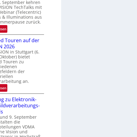
. September kehren
e
VISION TechTalks mit
g
binar (Telecentric)
r
 & Illuminations aus
e
ommerpause zurück.
n
:
esen
z
R
t
d Touren auf der
ü
e
N 2026
c
M
SION in Stuttgart (6.
k
ö
 Oktober) bietet
k
g
d Touren zu
e
hiedenen
l
h
zfeldern der
i
r
riellen
c
rarbeitung an.
d
h
e
:
esen
k
r
G
e
i
g zu Elektronik-
u
i
n
ildverarbeitungs-
i
t
V
ds
d
e
I
 und 9. September
e
n
talten die
S
d
bteilungen VDMA
I
T
ne Vision und
O
o
tronic in Hochstraß,