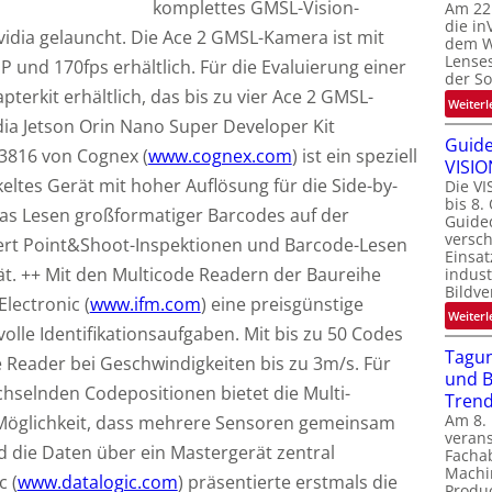
komplettes GMSL-Vision-
Am 22
die in
idia gelauncht. Die Ace 2 GMSL-Kamera ist mit
dem We
Lenses
 und 170fps erhältlich. Für die Evaluierung einer
der S
terkit erhältlich, das bis zu vier Ace 2 GMSL-
Weiterl
ia Jetson Orin Nano Super Developer Kit
Guide
-3816 von Cognex (
www.cognex.com
) ist ein speziell
VISIO
ckeltes Gerät mit hoher Auflösung für die Side-by-
Die VI
bis 8.
as Lesen großformatiger Barcodes auf der
Guide
versc
iert Point&Shoot-Inspektionen und Barcode-Lesen
Einsat
ät. ++ Mit den Multicode Readern der Baureihe
indust
Bildve
Electronic (
www.ifm.com
) eine preisgünstige
Weiterl
lle Identifikationsaufgaben. Mit bis zu 50 Codes
Tagun
e Reader bei Geschwindigkeiten bis zu 3m/s. Für
und B
selnden Codepositionen bietet die Multi-
Tren
Am 8.
Möglichkeit, dass mehrere Sensoren gemeinsam
verans
 die Daten über ein Mastergerät zentral
Facha
Machi
c (
www.datalogic.com
) präsentierte erstmals die
Produc