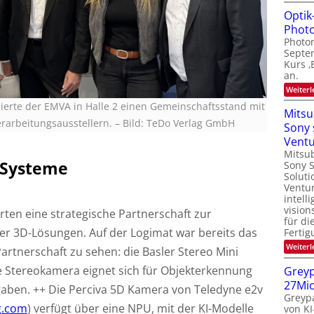
Optik
Photo
Photon
Septe
Kurs ‚
an.
Weiterl
sierte der EMVA in Halle 2 einen Gemeinschaftsstand mit
Mitsu
erarbeitungsausstellern.
– Bild: TeDo Verlag GmbH
Sony 
Vent
Mitsub
 Systeme
Sony 
Soluti
Ventur
intell
vision
rten eine strategische Partnerschaft zur
für di
er 3D-Lösungen. Auf der Logimat war bereits das
Fertig
Weiterl
Partnerschaft zu sehen: die Basler Stereo Mini
 Stereokamera eignet sich für Objekterkennung
Greyp
27Mi
aben. ++ Die Perciva 5D Kamera von Teledyne e2v
Greypa
g.com
) verfügt über eine NPU, mit der KI-Modelle
von KI