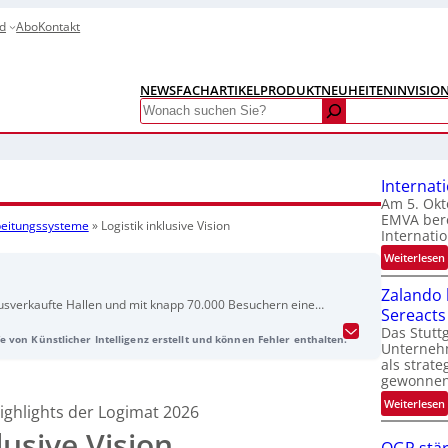
d
Abo
Kontakt
NEWS
FACHARTIKEL
PRODUKTNEUHEITEN
INVISIO
Search
Internat
Am 5. Okt
EMVA bere
rbeitungssysteme
»
Logistik inklusive Vision
Internatio
:
Weiterlesen
I
Zalando b
sverkaufte Hallen und mit knapp 70.000 Besuchern eine
Sereacts
t
gart wurden zahlreiche Neuheiten aus Bildverarbeitung und
Das Stuttg
e von Künstlicher Intelligenz erstellt und können Fehler enthalten.
Beitrag stellt einige der wichtigsten Highlights vor. Hinweis:
Unterneh
me wurde KI-generiert und vom tedo-Verlag bereitgestellt.
als strate
gewonnen
:
Weiterlesen
ighlights der Logimat 2026
t
i
lusive Vision