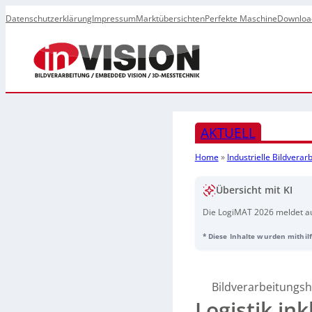
Datenschutzerklärung
Impressum
Marktübersichten
Perfekte Maschine
Downloa
AKTUELL
Home
»
Industrielle Bildvera
Übersicht mit KI
Die LogiMAT 2026 meldet au
Rekordbeteiligung. In Stutt
* Diese Inhalte wurden mithilf
Messtechnik präsentiert; der 
Die begleitende Audioaufnah
Bildverarbeitungsh
Logistik ink