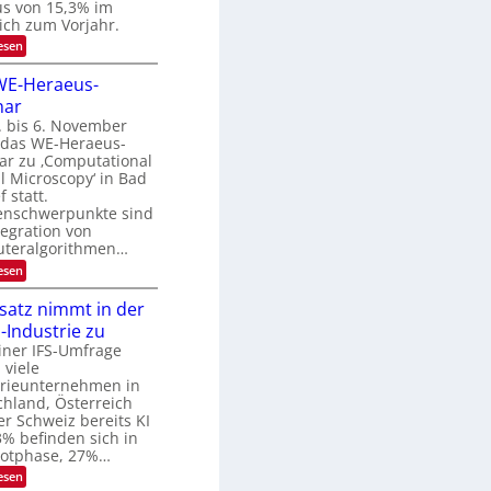
u
us von 15,3% im
m
i
n
ich zum Vorjahr.
t
d
:
esen
d
E
B
e
x
WE-Heraeus-
n
i
o
k
nar
l
s
t
e
. bis 6. November
d
n
t das WE-Heraeus-
v
s
ar zu ‚Computational
e
m
l Microscopy‘ in Bad
e
r
 statt.
l
a
nschwerpunkte sind
d
tegration von
e
r
t
teralgorithmen…
b
s
:
esen
e
t
8
a
i
6
nsatz nimmt in der
r
t
9
k
Industrie zu
.
u
e
W
iner IFS-Umfrage
s
n
E
 viele
W
g
-
a
trieunternehmen in
H
s
c
hland, Österreich
e
h
-
r Schweiz bereits KI
r
s
3% befinden sich in
T
a
t
ilotphase, 27%…
e
r
u
u
m
:
esen
e
s
i
K