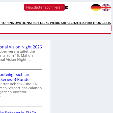
LinkedIn
Newsletter abonnieren
N TOP INNOVATIONS
TECH TALKS WEBINARE
FACHZEITSCHRIFT
PODCASTS
ional Vision Night 2026
ober veranstaltet die
its zum 15. Mal die
nal Vision Night -…
eteiligt sich an
n
 Series-B-Runde
arter Robotik- und KI-
e
men Sereact hat Zalando
r
gischen Investor
n
.
a
Z
a
o