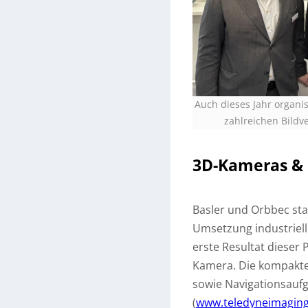
Auch dieses Jahr organi
zahlreichen Bildv
3D-Kameras &
Basler und Orbbec sta
Umsetzung industriell
erste Resultat dieser 
Kamera. Die kompakte
sowie Navigationsaufg
(
www.teledyneimagin