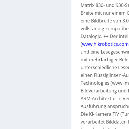
Matrix 830- und 930-S
Breite mit nur einem 
eine Bildbreite von 8.
vollständig kompatibel
Datalogic. ++ Der inte
(
www.hikrobotics.com
und eine Lesegeschwin
mit mehrfarbiger Bele
unterschiedliche Les
einen Flüssiglinsen-A
Technologies (www.im
Bildverarbeitung und K
ARM-Architektur in Ve
Ausführung anspruchsv
Die KI-Kamera TIV (Turc
verarbeitet Bilddaten 