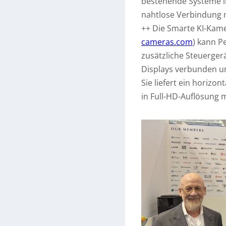
bestehende Systeme i
nahtlose Verbindung 
++ Die Smarte KI-Kam
cameras.com
) kann 
zusätzliche Steuerger
Displays verbunden und
Sie liefert ein horizon
in Full-HD-Auflösung m