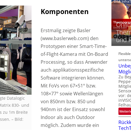
Bild: Infr
Komponenten
‚
t
Onlin
Erstmalig zeigte Basler
Therm
-
(www.baslerweb.com) den
und 
i
Prototypen einer Smart-Time-
of-Flight-Kamera mit On-Board
Flexibl
i
untersc
Processing, so dass Anwender
-
Unbe
t
auch applikationsspezifische
Mögli
-
Zu Beg
Software integrieren können.
Peppe
l
Mit FoVs von 67×51° bzw.
Mitgli
Senso
108×77° sowie Wellenlängen
vor: d
gte Datalogic
inVISI
von 850nm bzw. 850 und
Felha
Matrix 830- und
940nm ist der Einsatz sowohl
Weiterl
s zu 1m Breite
‘
Indoor als auch Outdoor
assen.
–
Bild:
Rückk
möglich. Zudem wurde ein
TechT