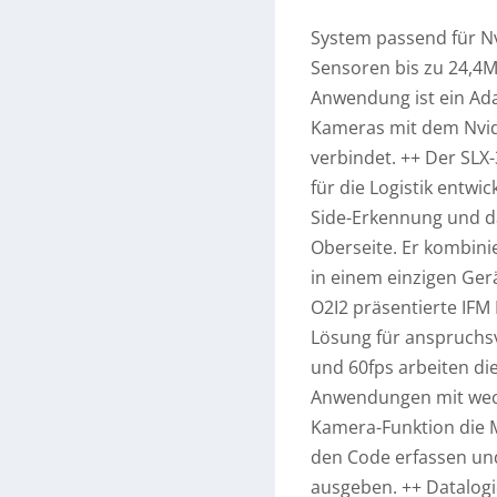
System passend für Nv
Sensoren bis zu 24,4MP
Anwendung ist ein Adap
Kameras mit dem Nvid
verbindet. ++ Der SLX
für die Logistik entwi
Side-Erkennung und d
Oberseite. Er kombin
in einem einzigen Ger
O2I2 präsentierte IFM 
Lösung für anspruchsvo
und 60fps arbeiten di
Anwendungen mit wech
Kamera-Funktion die 
den Code erfassen und
ausgeben. ++ Datalogi