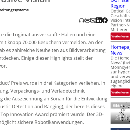
OGP stär
l
Region
rbeitungssysteme
Optical G
Geschäfts
l
Vision Int
Partner-N
i
Mittleren
te die Logimat ausverkaufte Hallen und eine
:
Weiterlesen
i
mit knapp 70.000 Besuchern vermelden. An den
t
Homepag
gab es zahlreiche Neuheiten aus Bildverarbeitung
News‘
i
decken. Einige dieser Highlights stellt der
Die Homep
l
i
News‘ (be
t
i
vor.
Monnoyer)
zur hyper
t
und verwei
t
zugänglic
uct‘ Preis wurde in drei Kategorien verliehen. In
eigene…
t
i
erung, Verpackungs- und Verladetechnik,
:
Weiterlesen
g die Auszeichnung an Sonair für die Entwicklung
Bild: Elio 
ustic Detection and Ranging), der bereits dieses
 Top Innovation Award prämiert wurde. Der 3D-
21Mio
rmöglicht sichere Robotikanwendungen.
i