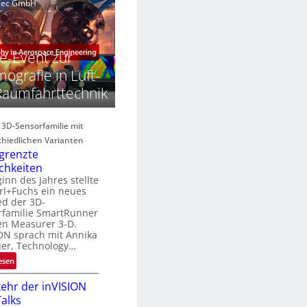
e
g
aTec GmbH
n
a
e
E
c
M
H
E
s
e-Event zur
y
A
S
p
ografie in Luft-
e
e
Raumfahrttechnik
R
r
r
e
s
g
e
p
e 3D-Sensorfamilie mit
s
e
hiedlichen Varianten
o
c
grenzte
n
B
chkeiten
r
inn des Jahres stellte
R
a
rl+Fuchs ein neues
u
ed der 3D-
n
N
rfamilie SmartRunner
d
en Measurer 3-D.
e
ON sprach mit Annika
e
w
uer, Technology…
s
:
esen
U
ehr der inVISION
n
alks
b