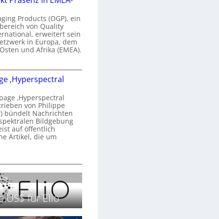
kt Präsenz in EMEA-
n
a
aging Products (OGP), ein
a
n
bereich von Quality
ernational, erweitert sein
d
V
etzwerk in Europa, dem
o
 Osten und Afrika (EMEA).
b
s
e
O
o
e ‚Hyperspectral
G
e
n
P
N
age ‚Hyperspectral
s
trieben von Philippe
g
 bündelt Nachrichten
ä
g
spektralen Bildgebung
h
r
st auf öffentlich
k
s
he Artikel, die um
2
0
P
c
2
r
h
H
6
ä
a
o
Labs.
s
n
m
e
S
e
.US$ für Elio
n
e
p
z
r
a