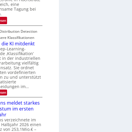
N
u
eich, eine
T
nsame Tagung bei
r
e
.
e
c
n
:
esen
h
a
T
T
u
Distribution Detection
a
a
f
g
sere Klassifikationen
l
d
u
die KI mitdenkt
k
e
n
eep-Learning-
s
e ‚Klassifikation‘
r
g
in der industriellen
V
z
rarbeitung vielfältig
I
u
nsatz. Sie ordnet
S
E
ten vordefinierten
I
l
n zu und unterstützt
O
tisierte
e
heidungen im…
N
k
:
esen
2
t
W
0
r
e
ns meldet starkes
2
o
n
stum im ersten
n
6
n
d
ahr
i
i
s verzeichnete im
k
e
 Halbjahr 2026 einen
K
-
z von 253,1Mio.€ –
I