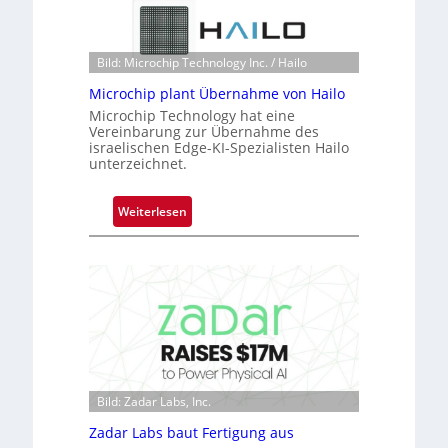
t
o
n
Bild: Microchip Technology Inc. / Hailo
e
ü
Microchip plant Übernahme von Hailo
b
Microchip Technology hat eine
Vereinbarung zur Übernahme des
e
israelischen Edge-KI-Spezialisten Hailo
r
unterzeichnet.
n
i
:
Weiterlesen
m
M
m
i
t
c
D
r
a
o
r
c
k
h
V
i
i
p
Bild: Zadar Labs, Inc.
s
p
i
Zadar Labs baut Fertigung aus
l