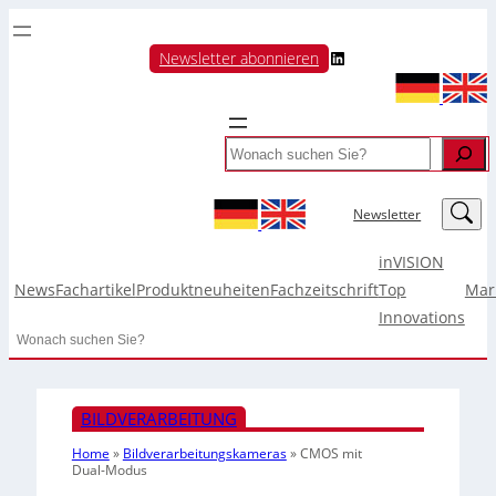
LinkedIn
Newsletter abonnieren
Search
LinkedIn
Newsletter
inVISION
News
Fachartikel
Produktneuheiten
Fachzeitschrift
Top
Mar
Innovations
Search
BILDVERARBEITUNG
Home
»
Bildverarbeitungskameras
»
CMOS mit
Dual-Modus