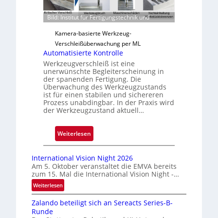
r
Bild: Institut für Fertigungstechnik und
l
ä
Kamera-basierte Werkzeug-
s
Verschleißüberwachung per ML
s
Automatisierte Kontrolle
i
Werkzeugverschleiß ist eine
unerwünschte Begleiterscheinung in
g
der spanenden Fertigung. Die
e
Überwachung des Werkzeugzustands
D
ist für einen stabilen und sichereren
r
Prozess unabdingbar. In der Praxis wird
der Werkzeugzustand aktuell…
u
c
k
:
Weiterlesen
m
A
a
u
International Vision Night 2026
r
t
Am 5. Oktober veranstaltet die EMVA bereits
k
zum 15. Mal die International Vision Night -…
o
e
m
:
Weiterlesen
n
I
a
Zalando beteiligt sich an Sereacts Series-B-
n
e
t
Runde
t
r
i