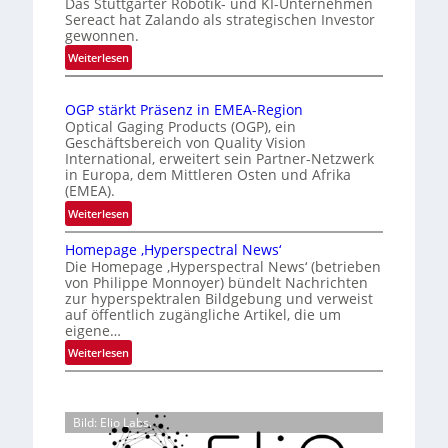
Das Stuttgarter Robotik- und KI-Unternehmen
e
k
s
Sereact hat Zalando als strategischen Investor
r
e
gewonnen.
i
n
n
e
:
Weiterlesen
a
n
Z
r
t
a
u
t
i
OGP stärkt Präsenz in EMEA-Region
l
n
e
o
Optical Gaging Products (OGP), ein
a
g
K
n
Geschäftsbereich von Quality Vision
n
International, erweitert sein Partner-Netzwerk
a
o
d
in Europa, dem Mittleren Osten und Afrika
l
n
(EMEA).
o
V
t
b
:
Weiterlesen
i
r
e
O
s
o
t
Homepage ‚Hyperspectral News‘
G
i
Die Homepage ‚Hyperspectral News‘ (betrieben
e
l
P
o
von Philippe Monnoyer) bündelt Nachrichten
i
l
s
n
zur hyperspektralen Bildgebung und verweist
l
t
e
N
auf öffentlich zugängliche Artikel, die um
i
ä
eigene…
i
g
r
g
:
Weiterlesen
t
k
h
H
s
t
t
o
i
P
2
m
c
r
Bild: Elio Labs.
0
e
h
ä
2
p