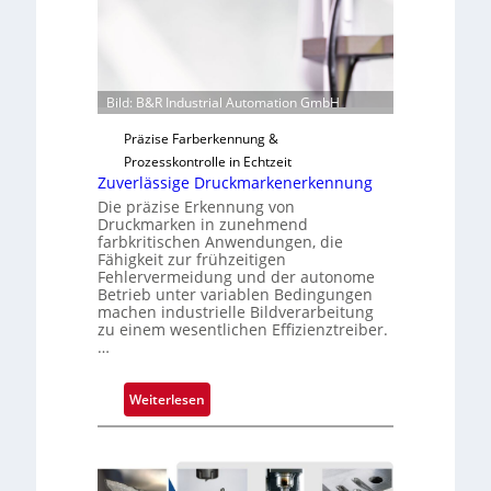
i
g
u
n
Bild: B&R Industrial Automation GmbH
g
a
Präzise Farberkennung &
u
Prozesskontrolle in Echtzeit
s
Zuverlässige Druckmarkenerkennung
Die präzise Erkennung von
Druckmarken in zunehmend
farbkritischen Anwendungen, die
Fähigkeit zur frühzeitigen
Fehlervermeidung und der autonome
Betrieb unter variablen Bedingungen
machen industrielle Bildverarbeitung
zu einem wesentlichen Effizienztreiber.
…
:
Weiterlesen
Z
u
v
e