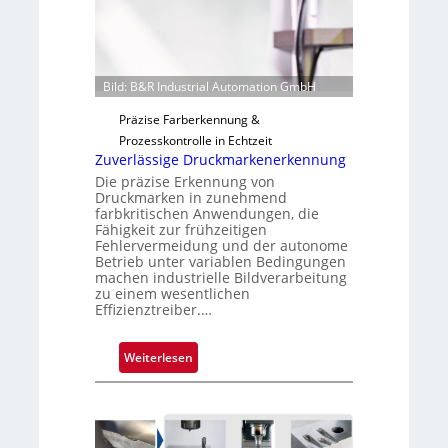
t
i
g
u
Bild: B&R Industrial Automation GmbH
n
g
Präzise Farberkennung &
a
Prozesskontrolle in Echtzeit
u
Zuverlässige Druckmarkenerkennung
s
Die präzise Erkennung von
Druckmarken in zunehmend
farbkritischen Anwendungen, die
Fähigkeit zur frühzeitigen
Fehlervermeidung und der autonome
Betrieb unter variablen Bedingungen
machen industrielle Bildverarbeitung
zu einem wesentlichen
Effizienztreiber.…
:
Weiterlesen
Z
u
v
e