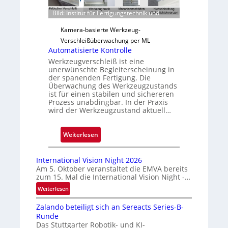
r
Bild: Institut für Fertigungstechnik und
l
ä
Kamera-basierte Werkzeug-
s
Verschleißüberwachung per ML
s
Automatisierte Kontrolle
i
Werkzeugverschleiß ist eine
unerwünschte Begleiterscheinung in
g
der spanenden Fertigung. Die
e
Überwachung des Werkzeugzustands
D
ist für einen stabilen und sichereren
Prozess unabdingbar. In der Praxis
r
wird der Werkzeugzustand aktuell…
u
c
:
Weiterlesen
k
A
m
u
a
International Vision Night 2026
t
r
Am 5. Oktober veranstaltet die EMVA bereits
zum 15. Mal die International Vision Night -…
o
k
m
e
:
Weiterlesen
I
a
n
Zalando beteiligt sich an Sereacts Series-B-
n
t
e
Runde
t
i
r
Das Stuttgarter Robotik- und KI-
e