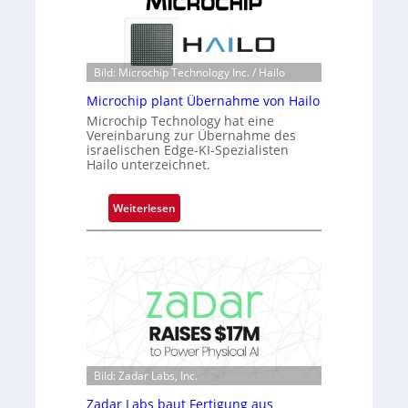
s
t
o
n
Bild: Microchip Technology Inc. / Hailo
e
Microchip plant Übernahme von Hailo
ü
Microchip Technology hat eine
b
Vereinbarung zur Übernahme des
e
israelischen Edge-KI-Spezialisten
r
Hailo unterzeichnet.
n
i
:
Weiterlesen
m
M
m
i
t
c
D
r
a
o
r
c
k
h
V
i
i
Bild: Zadar Labs, Inc.
p
s
p
Zadar Labs baut Fertigung aus