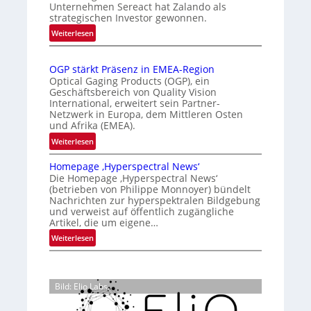
s
k
Unternehmen Sereact hat Zalando als
r
strategischen Investor gewonnen.
i
e
n
e
:
n
Weiterlesen
a
Z
r
n
t
a
t
u
i
OGP stärkt Präsenz in EMEA-Region
l
e
n
o
Optical Gaging Products (OGP), ein
a
K
n
Geschäftsbereich von Quality Vision
g
n
International, erweitert sein Partner-
a
o
d
Netzwerk in Europa, dem Mittleren Osten
l
n
und Afrika (EMEA).
o
V
t
b
:
Weiterlesen
i
r
e
O
s
o
t
Homepage ‚Hyperspectral News‘
G
i
Die Homepage ‚Hyperspectral News‘
e
l
P
o
(betrieben von Philippe Monnoyer) bündelt
i
l
s
n
Nachrichten zur hyperspektralen Bildgebung
l
t
e
N
und verweist auf öffentlich zugängliche
i
ä
Artikel, die um eigene…
i
g
r
g
:
Weiterlesen
t
k
h
H
s
t
t
o
i
P
2
m
c
r
Bild: Elio Labs.
0
e
h
ä
2
p
a