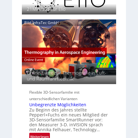
s
6
a
n
e
21Mio.US$ für Elio
g
S
n
e
e
z
‚
Bild: InfraTec GmbH
r
i
H
e
n
y
a
E
p
c
M
e
t
E
r
s
A
s
S
-
p
e
R
e
r
e
Online-Event zur Thermografie in Luft-
c
i
g
und Raumfahrttechnik
t
e
i
r
s
o
a
Flexible 3D-Sensorfamilie mit
-
n
l
unterschiedlichen Varianten
B
N
Unbegrenzte Möglichkeiten
-
e
Zu Beginn des Jahres stellte
R
w
Pepperl+Fuchs ein neues Mitglied der
u
3D-Sensorfamilie SmartRunner vor:
s
n
den Measurer 3-D. inVISION sprach
‘
d
mit Annika Felhauer, Technology…
e
:
Weiterlesen