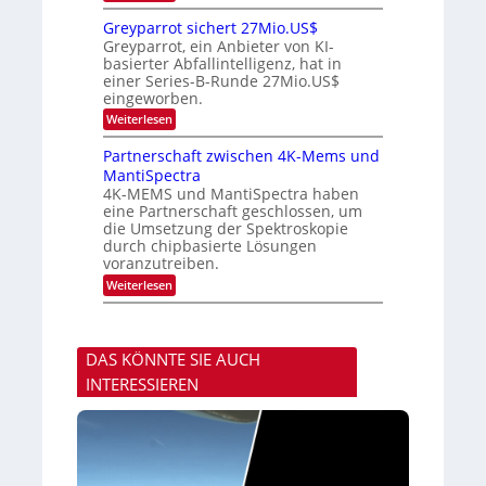
h
n
M
D
r
P
i
Greyparrot sichert 27Mio.US$
A
h
t
Greyparrot, ein Anbieter von KI-
C
o
s
H
basierter Abfallintelligenz, hat in
t
u
-
einer Series-B-Runde 27Mio.US$
o
b
I
n
eingeworben.
i
n
i
s
:
Weiterlesen
d
c
h
G
u
s
i
r
s
Partnerschaft zwischen 4K-Mems und
H
E
e
t
u
l
MantiSpectra
y
r
b
e
4K-MEMS und MantiSpectra haben
p
i
c
eine Partnerschaft geschlossen, um
a
e
t
r
die Umsetzung der Spektroskopie
z
r
r
u
durch chipbasierte Lösungen
i
o
voranzutreiben.
c
t
u
:
Weiterlesen
s
n
P
i
d
a
c
S
r
h
o
t
e
n
DAS KÖNNTE SIE AUCH
n
r
y
e
t
INTERESSIEREN
s
r
2
t
s
7
a
c
M
r
h
i
t
a
o
e
f
.
n
t
U