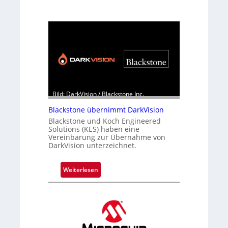
Bild: DarkVision / Blackstone Inc.
Blackstone übernimmt DarkVision
Blackstone und Koch Engineered
Solutions (KES) haben eine
Vereinbarung zur Übernahme von
DarkVision unterzeichnet.
:
Weiterlesen
B
l
a
c
k