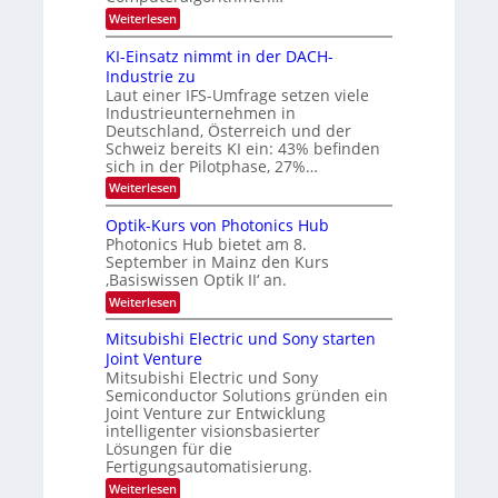
d
v
:
Weiterlesen
e
8
t
e
6
s
KI-Einsatz nimmt in der DACH-
r
9
t
Industrie zu
.
a
a
Laut einer IFS-Umfrage setzen viele
W
r
r
Industrieunternehmen in
E
k
b
-
e
Deutschland, Österreich und der
H
s
e
Schweiz bereits KI ein: 43% befinden
e
W
sich in der Pilotphase, 27%…
i
r
a
t
:
Weiterlesen
a
c
K
e
h
u
I
u
s
Optik-Kurs von Photonics Hub
n
-
s
t
Photonics Hub bietet am 8.
E
g
-
u
September in Mainz den Kurs
i
S
m
s
‚Basiswissen Optik II‘ an.
n
e
i
-
s
m
m
:
Weiterlesen
a
T
i
e
O
t
n
r
p
r
Mitsubishi Electric und Sony starten
z
a
s
t
e
Joint Venture
n
r
t
i
i
Mitsubishi Electric und Sony
n
e
k
m
n
Semiconductor Solutions gründen ein
-
d
m
H
K
Joint Venture zur Entwicklung
s
t
a
u
intelligenter visionsbasierter
i
l
r
Lösungen für die
n
b
s
Fertigungsautomatisierung.
d
j
v
e
a
o
:
Weiterlesen
r