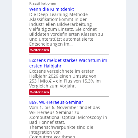
e
n
g
Klassifikationen
O
n
u
Wenn die KI mitdenkt
N
a
Die Deep-Learning-Methode
n
T
u
‚Klassifikation‘ kommt in der
g
e
industriellen Bildverarbeitung
f
z
c
vielfältig zum Einsatz. Sie ordnet
d
u
h
Bilddaten vordefinierten Klassen zu
e
E
und unterstützt automatisierte
T
r
Entscheidungen im…
l
a
V
e
:
Weiterlesen
l
I
W
k
k
e
S
Exosens meldet starkes Wachstum im
t
s
n
I
ersten Halbjahr
r
n
Exosens verzeichnete im ersten
O
d
o
Halbjahr 2026 einen Umsatz von
i
N
n
e
253,1Mio.€ – ein Plus von 15,3% im
2
K
i
Vergleich zum Vorjahr.
I
0
k
:
Weiterlesen
m
2
E
-
i
6
x
t
869. WE-Heraeus-Seminar
u
o
d
Vom 1. bis 6. November findet das
n
s
e
WE-Heraeus-Seminar zu
e
d
n
‚Computational Optical Microscopy‘ in
n
k
B
Bad Honnef statt.
s
t
i
m
Themenschwerpunkte sind die
e
l
Integration von
l
Computeralgorithmen…
d