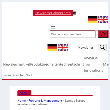
LinkedIn
Newsletter abonnieren
Search
LinkedIn
Newsletter
inVISION
News
Fachartikel
Produktneuheiten
Fachzeitschrift
Top
Mar
Innovations
Search
NEWS
Home
»
Führung & Management
»
Leimac Europe
erweitert Vertriebsteam