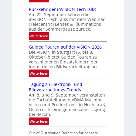
U
Rückkehr der inVISION TechTalks
n
Am 22. September kehren die
b
inVISION TechTalks mit dem Webinar
e
(Telecentric) Lenses & Illuminations
g
aus der Sommerpause zurück.
r
:
Weiterlesen
e
R
n
Guided Touren auf der VISION 2026
ü
z
Die VISION in Stuttgart (6. bis 8.
c
t
Oktober) bietet Guided Touren zu
k
verschiedenen Einsatzfeldern der
e
k
industriellen Bildverarbeitung an.
M
e
:
ö
Weiterlesen
h
G
g
r
Tagung zu Elektronik- und
u
l
d
Bildverarbeitungs-Trends
i
i
e
Am 8. und 9. September veranstalten
d
c
r
die Fachabteilungen VDMA Machine
e
h
Vision und Productronic in Hochstraß,
i
d
k
Österreich, eine gemeinsame Tagung
n
T
e
bei Becom.
V
o
i
:
Weiterlesen
I
u
t
T
S
r
e
Out-of-Distribution Detection für bessere
a
I