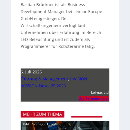
Bastian Brückner ist als Business
Development Manager bei Leimac Europe
GmbH eingestiegen. Der
Wirtschaftsingenieur verfügt laut
Unternehmen über Erfahrung im Bereich
LED-Beleuchtung und ist zudem als
Programmierer für Roboterarme tätig.
6. Juli 2026
Führung & Management
,
inVISION
inVISION News 25 2026
Leimac Ltd.
Zur Firmenwebsite
MEHR ZUM THEMA
Bild: .Nomagic GmbH