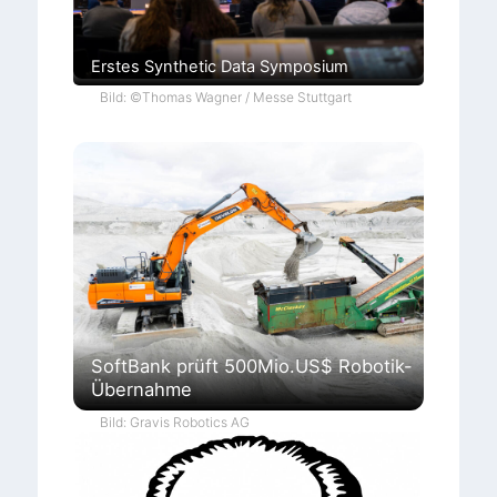
Erstes Synthetic Data Symposium
Bild: ©Thomas Wagner / Messe Stuttgart
SoftBank prüft 500Mio.US$ Robotik-
Übernahme
Bild: Gravis Robotics AG