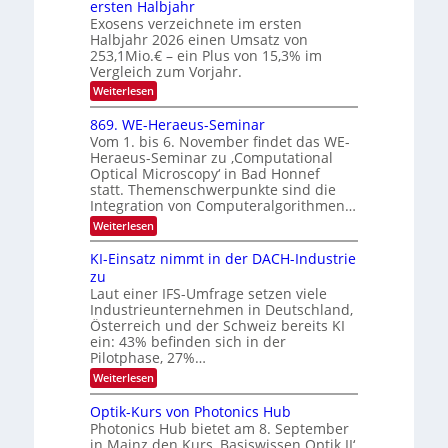
O
ersten Halbjahr
n
Exosens verzeichnete im ersten
N
d
Halbjahr 2026 einen Umsatz von
i
2
e
253,1Mio.€ – ein Plus von 15,3% im
0
K
Vergleich zum Vorjahr.
I
2
:
Weiterlesen
m
6
E
i
x
t
869. WE-Heraeus-Seminar
o
d
Vom 1. bis 6. November findet das WE-
s
e
Heraeus-Seminar zu ‚Computational
e
n
Optical Microscopy‘ in Bad Honnef
n
k
statt. Themenschwerpunkte sind die
s
t
m
Integration von Computeralgorithmen…
e
:
Weiterlesen
l
8
d
6
KI-Einsatz nimmt in der DACH-Industrie
e
9
t
zu
.
s
Laut einer IFS-Umfrage setzen viele
W
t
Industrieunternehmen in Deutschland,
E
a
-
Österreich und der Schweiz bereits KI
r
H
ein: 43% befinden sich in der
k
e
e
Pilotphase, 27%…
r
s
:
Weiterlesen
a
W
K
e
a
I
u
Optik-Kurs von Photonics Hub
c
-
s
h
Photonics Hub bietet am 8. September
E
-
s
in Mainz den Kurs ‚Basiswissen Optik II‘
i