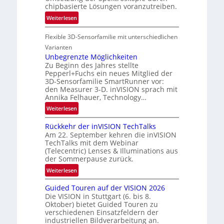
R
chipbasierte Lösungen voranzutreiben.
f
e
:
Weiterlesen
t
g
P
-
i
Flexible 3D-Sensorfamilie mit unterschiedlichen
a
u
o
r
Varianten
n
n
t
Unbegrenzte Möglichkeiten
d
Zu Beginn des Jahres stellte
n
R
Pepperl+Fuchs ein neues Mitglied der
e
a
3D-Sensorfamilie SmartRunner vor:
r
u
den Measurer 3-D. inVISION sprach mit
s
m
Annika Felhauer, Technology…
c
f
:
Weiterlesen
h
a
U
a
h
Rückkehr der inVISION TechTalks
n
f
r
Am 22. September kehren die inVISION
b
t
TechTalks mit dem Webinar
t
e
(Telecentric) Lenses & Illuminations aus
z
t
g
der Sommerpause zurück.
w
e
r
i
:
Weiterlesen
c
e
s
R
h
n
Guided Touren auf der VISION 2026
c
ü
n
z
Die VISION in Stuttgart (6. bis 8.
h
c
i
t
Oktober) bietet Guided Touren zu
e
k
k
verschiedenen Einsatzfeldern der
e
n
k
industriellen Bildverarbeitung an.
M