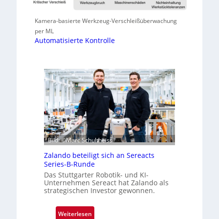
Kamera-basierte Werkzeug-Verschleißüberwachung
per ML
Automatisierte Kontrolle
Bild: ©Marc Schultheiss
Zalando beteiligt sich an Sereacts
Series-B-Runde
Das Stuttgarter Robotik- und KI-
Unternehmen Sereact hat Zalando als
strategischen Investor gewonnen.
:
Weiterlesen