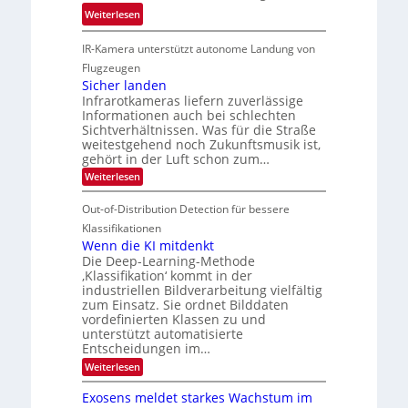
4
e
:
ö
Weiterlesen
K
h
G
g
-
r
IR-Kamera unterstützt autonome Landung von
u
l
M
d
i
i
Flugzeugen
e
e
d
c
Sicher landen
m
r
Infrarotkameras liefern zuverlässige
e
h
s
i
Informationen auch bei schlechten
d
k
u
n
Sichtverhältnissen. Was für die Straße
T
e
weitestgehend noch Zukunftsmusik ist,
n
V
o
i
gehört in der Luft schon zum…
d
I
u
t
:
Weiterlesen
M
S
r
e
S
a
I
i
e
n
Out-of-Distribution Detection für bessere
n
O
c
n
h
Klassifikationen
t
N
a
e
Wenn die KI mitdenkt
i
T
r
u
Die Deep-Learning-Methode
S
e
l
f
‚Klassifikation‘ kommt in der
a
p
c
industriellen Bildverarbeitung vielfältig
d
n
e
h
zum Einsatz. Sie ordnet Bilddaten
d
e
c
e
T
vordefinierten Klassen zu und
r
n
unterstützt automatisierte
t
a
V
Entscheidungen im…
r
l
I
:
Weiterlesen
a
k
S
W
s
e
I
Exosens meldet starkes Wachstum im
n