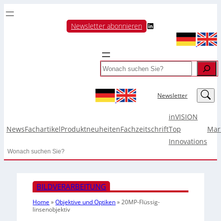
LinkedIn
Newsletter abonnieren
Search
LinkedIn
Newsletter
inVISION
News
Fachartikel
Produktneuheiten
Fachzeitschrift
Top
Mar
Innovations
Search
BILDVERARBEITUNG
Home
»
Objektive und Optiken
»
20MP-Flüssig-
linsenobjektiv