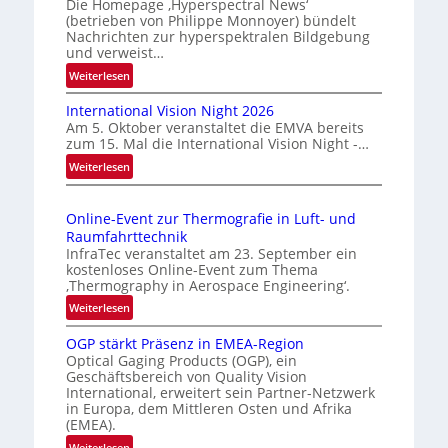
Die Homepage ‚Hyperspectral News‘
(betrieben von Philippe Monnoyer) bündelt
e
Nachrichten zur hyperspektralen Bildgebung
r
und verweist…
l
:
Weiterlesen
ä
H
s
International Vision Night 2026
o
s
Am 5. Oktober veranstaltet die EMVA bereits
m
zum 15. Mal die International Vision Night -…
i
e
:
Weiterlesen
g
p
I
e
a
n
g
D
Online-Event zur Thermografie in Luft- und
t
e
r
Raumfahrttechnik
e
‚
u
InfraTec veranstaltet am 23. September ein
r
H
kostenloses Online-Event zum Thema
c
n
y
‚Thermography in Aerospace Engineering‘.
k
a
p
:
Weiterlesen
m
t
e
O
a
i
r
OGP stärkt Präsenz in EMEA-Region
n
o
r
Optical Gaging Products (OGP), ein
s
l
n
Geschäftsbereich von Quality Vision
k
p
i
International, erweitert sein Partner-Netzwerk
a
e
e
n
in Europa, dem Mittleren Osten und Afrika
l
c
n
e
(EMEA).
V
t
e
-
:
Weiterlesen