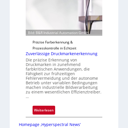
t
i
g
u
n
Bild: B&R Industrial Automation GmbH
g
a
Präzise Farberkennung &
u
Prozesskontrolle in Echtzeit
Zuverlässige Druckmarkenerkennung
s
Die präzise Erkennung von
Druckmarken in zunehmend
farbkritischen Anwendungen, die
Fähigkeit zur frühzeitigen
Fehlervermeidung und der autonome
Betrieb unter variablen Bedingungen
machen industrielle Bildverarbeitung
zu einem wesentlichen Effizienztreiber.
…
:
Weiterlesen
Z
u
Homepage ‚Hyperspectral News‘
v