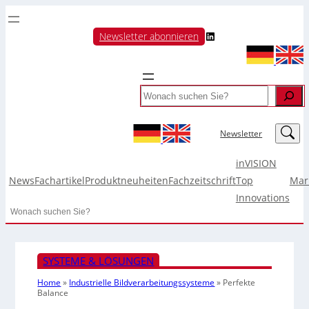
LinkedIn
Newsletter abonnieren
Search
LinkedIn
Newsletter
inVISION
News
Fachartikel
Produktneuheiten
Fachzeitschrift
Top
Mar
Innovations
Search
SYSTEME & LÖSUNGEN
Home
»
Industrielle Bildverarbeitungssysteme
»
Perfekte
Balance