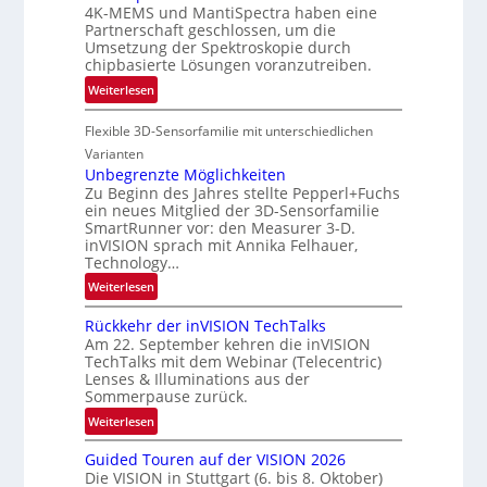
n
4K-MEMS und MantiSpectra haben eine
-
L
Partnerschaft geschlossen, um die
R
Umsetzung der Spektroskopie durch
u
e
chipbasierte Lösungen voranzutreiben.
f
g
t
:
Weiterlesen
i
-
P
o
u
Flexible 3D-Sensorfamilie mit unterschiedlichen
a
n
n
r
Varianten
d
t
Unbegrenzte Möglichkeiten
Zu Beginn des Jahres stellte Pepperl+Fuchs
R
n
ein neues Mitglied der 3D-Sensorfamilie
a
e
SmartRunner vor: den Measurer 3-D.
u
r
inVISION sprach mit Annika Felhauer,
m
s
Technology…
f
c
:
Weiterlesen
a
h
U
h
a
Rückkehr der inVISION TechTalks
n
r
f
Am 22. September kehren die inVISION
b
t
t
TechTalks mit dem Webinar (Telecentric)
e
Lenses & Illuminations aus der
t
z
g
Sommerpause zurück.
e
w
r
c
i
:
Weiterlesen
e
h
s
R
n
Guided Touren auf der VISION 2026
n
c
ü
z
Die VISION in Stuttgart (6. bis 8. Oktober)
i
h
c