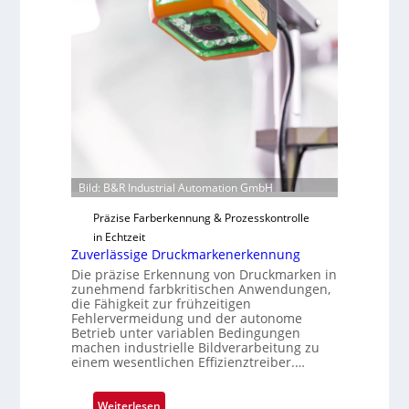
F
l
e
o
r
t
i
g
u
n
g
a
Bild: B&R Industrial Automation GmbH
u
Präzise Farberkennung & Prozesskontrolle
s
in Echtzeit
Zuverlässige Druckmarkenerkennung
Die präzise Erkennung von Druckmarken in
zunehmend farbkritischen Anwendungen,
die Fähigkeit zur frühzeitigen
Fehlervermeidung und der autonome
Betrieb unter variablen Bedingungen
machen industrielle Bildverarbeitung zu
einem wesentlichen Effizienztreiber.…
:
Weiterlesen