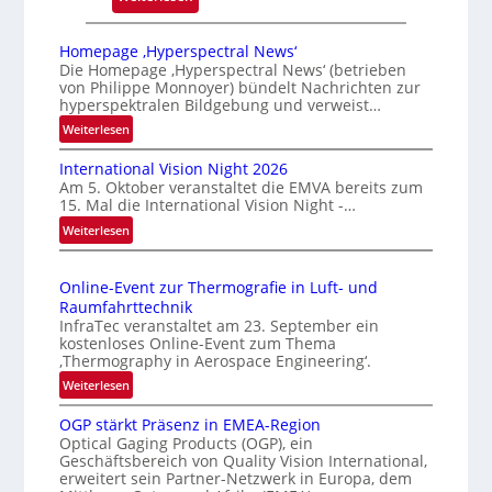
Z
u
Homepage ‚Hyperspectral News‘
v
Die Homepage ‚Hyperspectral News‘ (betrieben
von Philippe Monnoyer) bündelt Nachrichten zur
e
hyperspektralen Bildgebung und verweist…
r
:
Weiterlesen
l
H
ä
International Vision Night 2026
o
s
Am 5. Oktober veranstaltet die EMVA bereits zum
m
s
15. Mal die International Vision Night -…
e
i
:
Weiterlesen
p
g
I
a
n
e
g
Online-Event zur Thermografie in Luft- und
t
D
e
Raumfahrttechnik
e
‚
r
InfraTec veranstaltet am 23. September ein
r
H
u
kostenloses Online-Event zum Thema
n
y
‚Thermography in Aerospace Engineering‘.
c
a
p
:
Weiterlesen
k
t
e
O
m
i
r
OGP stärkt Präsenz in EMEA-Region
n
a
o
Optical Gaging Products (OGP), ein
s
l
r
n
Geschäftsbereich von Quality Vision International,
p
i
erweitert sein Partner-Netzwerk in Europa, dem
k
a
e
n