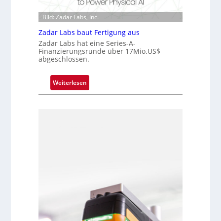
i
n
s
p
d
Bild: Zadar Labs, Inc.
i
p
e
o
l
Zadar Labs baut Fertigung aus
n
a
Zadar Labs hat eine Series-A-
Finanzierungsrunde über 17Mio.US$
n
abgeschlossen.
t
Ü
:
Weiterlesen
b
Z
e
a
r
d
n
a
a
r
h
L
m
a
e
b
v
s
o
b
n
a
H
u
a
t
i