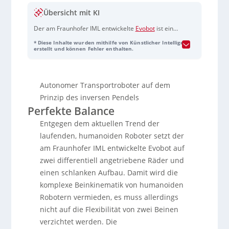
Übersicht mit KI
Der am Fraunhofer IML entwickelte
Evobot
ist ein
autonomer Transportroboter, der nach dem
* Diese Inhalte wurden mithilfe von Künstlicher Intelligenz
Prinzip des inversen Pendels arbeitet. Ausgestattet
erstellt und können Fehler enthalten.
mit differenziell angetriebenen Rädern, balanciert
er Lasten autonom und erreicht Geschwindigkeiten
bis zu 60 km/h. Er kombiniert kompakte Bauweise
Autonomer Transportroboter auf dem
mit Flexibilität und Agilität und ist dadurch
gegenüber klassischen Transportrobotern im
Prinzip des inversen Pendels
Vorteil. Neben Balancierfähigkeiten verfügt er über
Perfekte Balance
zwei Arme, die flexibel Objekte greifen und
Entgegen dem aktuellen Trend der
bewegen können. Der Evobot kann Lasten bis zu
100 Kilogramm balancieren und hat aktuell eine
laufenden, humanoiden Roboter setzt der
Hubkraft von 30 Kilogramm. Geeignet für Logistik,
am Fraunhofer IML entwickelte Evobot auf
Industrie und Pflege, bietet der Evobot innovative
zwei differentiell angetriebene Räder und
Einsatzmöglichkeiten, muss aber technologisch
einen schlanken Aufbau. Damit wird die
noch weiterentwickelt werden, um
Herausforderungen wie Stabilität und Navigation
komplexe Beinkinematik von humanoiden
zu meistern. Trotz der bestehenden Prototyp-
Robotern vermieden, es muss allerdings
Phase sehen Experten großes Potenzial aufgrund
nicht auf die Flexibilität von zwei Beinen
seines skalierbaren Designs.
verzichtet werden. Die