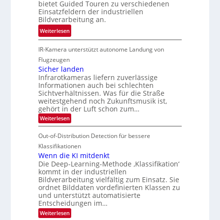
t
bietet Guided Touren zu verschiedenen
k
e
k
Einsatzfeldern der industriellen
e
n
k
Bildverarbeitung an.
M
4
e
:
ö
Weiterlesen
K
h
G
g
-
r
IR-Kamera unterstützt autonome Landung von
u
l
M
d
i
i
Flugzeugen
e
e
d
c
Sicher landen
m
r
Infrarotkameras liefern zuverlässige
e
h
s
i
Informationen auch bei schlechten
d
k
u
n
Sichtverhältnissen. Was für die Straße
T
e
weitestgehend noch Zukunftsmusik ist,
n
V
o
i
gehört in der Luft schon zum…
d
I
u
t
:
Weiterlesen
M
S
r
e
S
a
I
i
e
n
Out-of-Distribution Detection für bessere
n
O
c
n
h
Klassifikationen
t
N
a
e
Wenn die KI mitdenkt
i
T
r
u
Die Deep-Learning-Methode ‚Klassifikation‘
S
e
l
f
kommt in der industriellen
a
p
c
Bildverarbeitung vielfältig zum Einsatz. Sie
d
n
e
h
ordnet Bilddaten vordefinierten Klassen zu
d
e
c
e
T
und unterstützt automatisierte
r
n
Entscheidungen im…
t
a
V
r
l
:
Weiterlesen
I
W