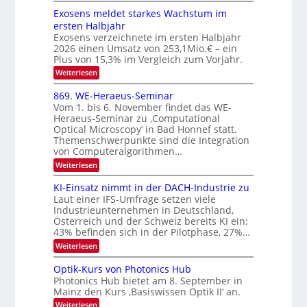
a
k
e
S
Exosens meldet starkes Wachstum im
s
n
I
ersten Halbjahr
n
O
Exosens verzeichnete im ersten Halbjahr
d
2026 einen Umsatz von 253,1Mio.€ – ein
i
N
e
Plus von 15,3% im Vergleich zum Vorjahr.
2
K
:
Weiterlesen
0
I
E
m
2
x
869. WE-Heraeus-Seminar
i
6
o
t
Vom 1. bis 6. November findet das WE-
s
d
Heraeus-Seminar zu ‚Computational
e
e
Optical Microscopy‘ in Bad Honnef statt.
n
n
Themenschwerpunkte sind die Integration
s
k
m
von Computeralgorithmen…
t
e
:
Weiterlesen
l
8
d
6
KI-Einsatz nimmt in der DACH-Industrie zu
e
9
t
Laut einer IFS-Umfrage setzen viele
.
s
Industrieunternehmen in Deutschland,
W
t
Österreich und der Schweiz bereits KI ein:
E
a
43% befinden sich in der Pilotphase, 27%…
-
r
H
k
:
Weiterlesen
e
e
K
r
s
I
Optik-Kurs von Photonics Hub
a
W
-
e
Photonics Hub bietet am 8. September in
a
E
u
Mainz den Kurs ‚Basiswissen Optik II‘ an.
c
i
s
h
n
:
Weiterlesen