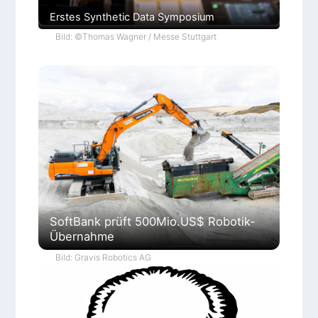
Erstes Synthetic Data Symposium
Bild: ©Thomas Wagner / Messe Stuttgart
SoftBank prüft 500Mio.US$ Robotik-
Übernahme
Bild: Gravis Robotics AG